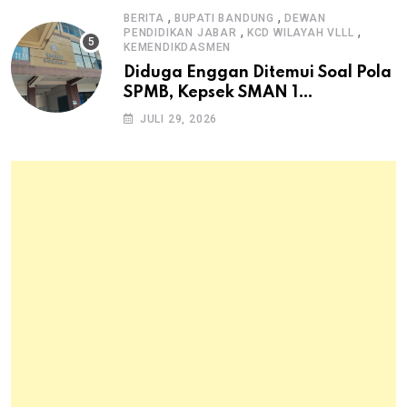
,
,
BERITA
BUPATI BANDUNG
DEWAN
,
,
PENDIDIKAN JABAR
KCD WILAYAH VLLL
KEMENDIKDASMEN
Diduga Enggan Ditemui Soal Pola
SPMB, Kepsek SMAN 1
Dayeuhkolot Dikeluhkan Orang
JULI 29, 2026
Tua Siswa