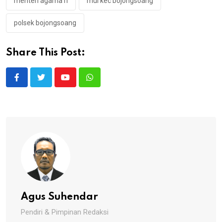
menteri agama ri
mui kec bojongsoang
polsek bojongsoang
Share This Post:
Youtube
Whatsapp
Agus Suhendar
Pendiri & Pimpinan Redaksi