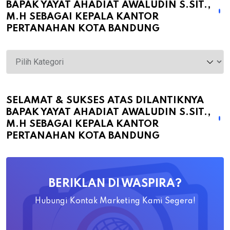
BAPAK YAYAT AHADIAT AWALUDIN S.SIT.,
M.H SEBAGAI KEPALA KANTOR
PERTANAHAN KOTA BANDUNG
Selamat
&
Sukses
atas
SELAMAT & SUKSES ATAS DILANTIKNYA
BAPAK YAYAT AHADIAT AWALUDIN S.SIT.,
Dilantiknya
M.H SEBAGAI KEPALA KANTOR
Bapak
PERTANAHAN KOTA BANDUNG
Yayat
Ahadiat
Awaludin
BERIKLAN DI WASPIRA?
S.SiT.,
M.H
Hubungi Kontak Marketing Kami Segera!
Sebagai
Kepala