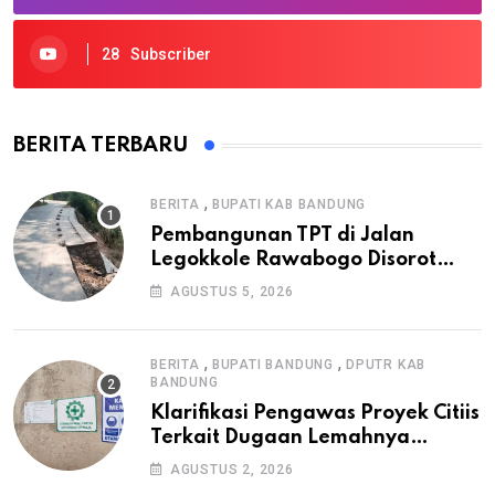
28
Subscriber
BERITA TERBARU
,
BERITA
BUPATI KAB BANDUNG
Pembangunan TPT di Jalan
Legokkole Rawabogo Disorot
Warga, Selesai Tanpa Papan
AGUSTUS 5, 2026
Informasi Proyek
,
,
BERITA
BUPATI BANDUNG
DPUTR KAB
BANDUNG
Klarifikasi Pengawas Proyek Citiis
Terkait Dugaan Lemahnya
Pengawasan K3
AGUSTUS 2, 2026