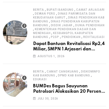
,
,
BERITA
BUPATI BANDUNG
CAMAT ARJASARI
,
,
DEWAN PERS
DINAS PARIWISATA DAN
,
KEBUDAYAAN GARUT
DINAS PENDIDIKAN KAB
,
BANDUNG
DINAS PENDIDIKAN KABUPATEN
,
,
BANDUNG
DISDIK JABAR
DUNIA PENDIDIKAN
,
KEMENTERIAN PENDIDIKAN DASAR DAN
,
MENENGAH
KESBANGPOL KABUPATEN
,
,
,
BANDUNG
P2SP
PENDIDIKAN
REVITALISASI
Dapat Bantuan Revitalisasi Rp2,4
Miliar, SMPN 1 Arjasari dan
Masyarakat Sambut Antusias
AGUSTUS 1, 2026
,
,
BERITA
CAMAT CANGKUANG
DISKOMINFO
,
,
KAB BANDUNG
DPMD KAB BANDUNG
EDUKASI
BUMDes Bagus Sauyunan
Patrolsari Alokasikan 20 Persen
Dana Desa untuk Ketahanan
JULI 30, 2026
Pangan Hewani dan Nabati