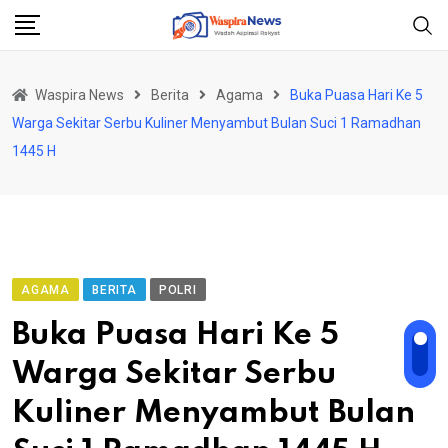
Skip
to
content
Waspira News
Berita
Agama
Buka Puasa Hari Ke 5
Warga Sekitar Serbu Kuliner Menyambut Bulan Suci 1 Ramadhan
1445 H
AGAMA
BERITA
POLRI
Buka Puasa Hari Ke 5
Warga Sekitar Serbu
Kuliner Menyambut Bulan