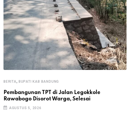
,
BERITA
BUPATI KAB BANDUNG
B
Pembangunan TPT di Jalan Legokkole
K
Rawabogo Disorot Warga, Selesai
D
AGUSTUS 5, 2026