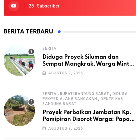
28
Subscriber
BERITA TERBARU
BERITA
Diduga Proyek Siluman dan
Sempat Mangkrak, Warga Minta
APH Usut Tuntas Pembangunan
AGUSTUS 9, 2026
Irigasi P3-TGAI di Cangkuang
,
,
BERITA
BUPATI BANDUNG BARAT
DIDUGA
,
PROYEK AJANG BANCAKAN
DPUTR KAB
BANDUNG BARAT
Proyek Perbaikan Jembatan Kp.
Pamipiran Disorot Warga: Papan
Informasi Tak Cantumkan PPK,
AGUSTUS 9, 2026
Konsultan, dan Prosedur K3