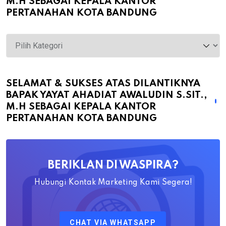
M.H SEBAGAI KEPALA KANTOR
PERTANAHAN KOTA BANDUNG
Selamat
&
Sukses
atas
SELAMAT & SUKSES ATAS DILANTIKNYA
BAPAK YAYAT AHADIAT AWALUDIN S.SIT.,
Dilantiknya
M.H SEBAGAI KEPALA KANTOR
Bapak
PERTANAHAN KOTA BANDUNG
Yayat
Ahadiat
Awaludin
BERIKLAN DI WASPIRA?
S.SiT.,
M.H
Hubungi Kontak Marketing Kami Segera!
Sebagai
Kepala
CHAT VIA WHATSAPP
Kantor