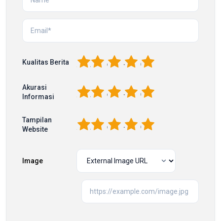
1
2
3
4
5
Kualitas Berita
Akurasi
1
2
3
4
5
Informasi
Tampilan
1
2
3
4
5
Website
Image