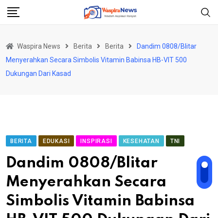
Skip
to
content
Waspira News
Berita
Berita
Dandim 0808/Blitar
Menyerahkan Secara Simbolis Vitamin Babinsa HB-VIT 500
Dukungan Dari Kasad
BERITA
EDUKASI
INSPIRASI
KESEHATAN
TNI
Dandim 0808/Blitar
Menyerahkan Secara
Simbolis Vitamin Babinsa