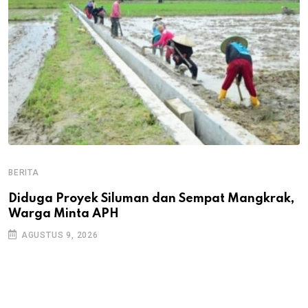
BERITA
B
B
Diduga Proyek Siluman dan Sempat Mangkrak,
Warga Minta APH
P
D
AGUSTUS 9, 2026