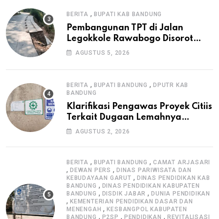
,
BERITA
BUPATI KAB BANDUNG
Pembangunan TPT di Jalan
Legokkole Rawabogo Disorot
Warga, Selesai Tanpa Papan
AGUSTUS 5, 2026
Informasi Proyek
,
,
BERITA
BUPATI BANDUNG
DPUTR KAB
BANDUNG
Klarifikasi Pengawas Proyek Citiis
Terkait Dugaan Lemahnya
Pengawasan K3
AGUSTUS 2, 2026
,
,
BERITA
BUPATI BANDUNG
CAMAT ARJASARI
,
,
DEWAN PERS
DINAS PARIWISATA DAN
,
KEBUDAYAAN GARUT
DINAS PENDIDIKAN KAB
,
BANDUNG
DINAS PENDIDIKAN KABUPATEN
,
,
BANDUNG
DISDIK JABAR
DUNIA PENDIDIKAN
,
KEMENTERIAN PENDIDIKAN DASAR DAN
,
MENENGAH
KESBANGPOL KABUPATEN
,
,
,
BANDUNG
P2SP
PENDIDIKAN
REVITALISASI