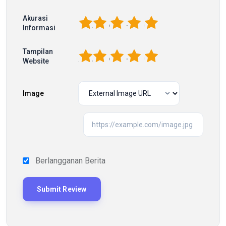
Akurasi
1
2
3
4
5
Informasi
Tampilan
1
2
3
4
5
Website
Image
Berlangganan Berita