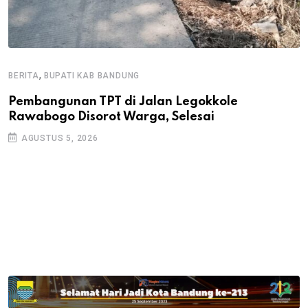
,
BERITA
BUPATI KAB BANDUNG
B
Pembangunan TPT di Jalan Legokkole
K
Rawabogo Disorot Warga, Selesai
D
AGUSTUS 5, 2026