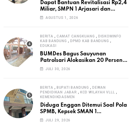
Dapat Bantuan Revitalisasi Rp2,4
Miliar, SMPN 1 Arjasari dan
Masyarakat Sambut Antusias
AGUSTUS 1, 2026
,
,
BERITA
CAMAT CANGKUANG
DISKOMINFO
,
,
KAB BANDUNG
DPMD KAB BANDUNG
EDUKASI
BUMDes Bagus Sauyunan
Patrolsari Alokasikan 20 Persen
Dana Desa untuk Ketahanan
JULI 30, 2026
Pangan Hewani dan Nabati
,
,
BERITA
BUPATI BANDUNG
DEWAN
,
,
PENDIDIKAN JABAR
KCD WILAYAH VLLL
KEMENDIKDASMEN
Diduga Enggan Ditemui Soal Pola
SPMB, Kepsek SMAN 1
Dayeuhkolot Dikeluhkan Orang
JULI 29, 2026
Tua Siswa