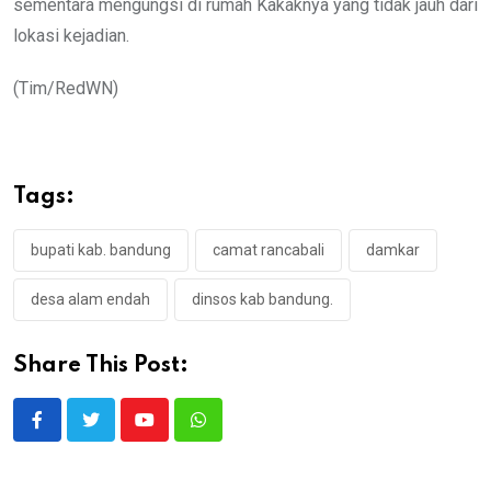
sementara mengungsi di rumah Kakaknya yang tidak jauh dari
lokasi kejadian.
(Tim/RedWN)
Tags:
bupati kab. bandung
camat rancabali
damkar
desa alam endah
dinsos kab bandung.
Share This Post:
Youtube
Whatsapp