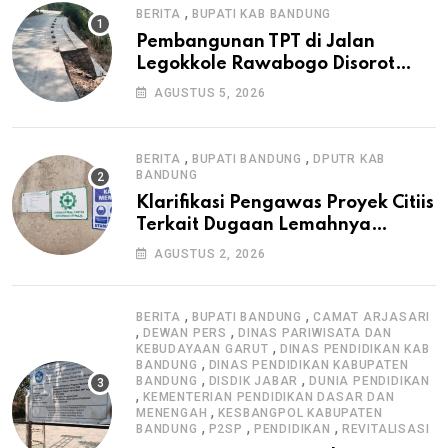
,
BERITA
BUPATI KAB BANDUNG
Pembangunan TPT di Jalan
Legokkole Rawabogo Disorot
Warga, Selesai Tanpa Papan
AGUSTUS 5, 2026
Informasi Proyek
,
,
BERITA
BUPATI BANDUNG
DPUTR KAB
BANDUNG
Klarifikasi Pengawas Proyek Citiis
Terkait Dugaan Lemahnya
Pengawasan K3
AGUSTUS 2, 2026
,
,
BERITA
BUPATI BANDUNG
CAMAT ARJASARI
,
,
DEWAN PERS
DINAS PARIWISATA DAN
,
KEBUDAYAAN GARUT
DINAS PENDIDIKAN KAB
,
BANDUNG
DINAS PENDIDIKAN KABUPATEN
,
,
BANDUNG
DISDIK JABAR
DUNIA PENDIDIKAN
,
KEMENTERIAN PENDIDIKAN DASAR DAN
,
MENENGAH
KESBANGPOL KABUPATEN
,
,
,
BANDUNG
P2SP
PENDIDIKAN
REVITALISASI