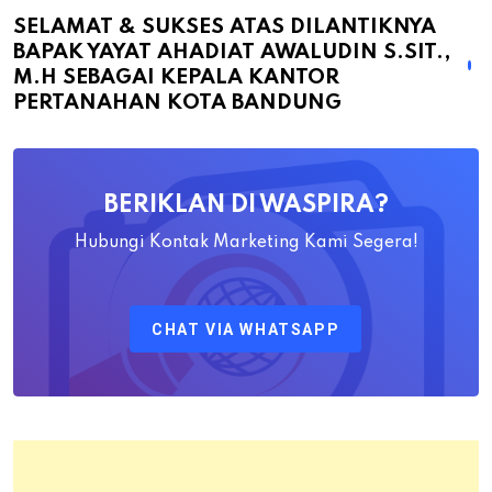
atas
SELAMAT & SUKSES ATAS DILANTIKNYA
BAPAK YAYAT AHADIAT AWALUDIN S.SIT.,
Dilantiknya
M.H SEBAGAI KEPALA KANTOR
Bapak
PERTANAHAN KOTA BANDUNG
Yayat
Ahadiat
Awaludin
BERIKLAN DI WASPIRA?
S.SiT.,
M.H
Hubungi Kontak Marketing Kami Segera!
Sebagai
Kepala
CHAT VIA WHATSAPP
Kantor
Pertanahan
Kota
Bandung