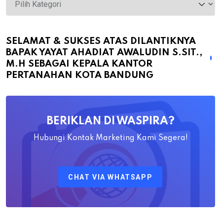
&
Sukses
atas
SELAMAT & SUKSES ATAS DILANTIKNYA
BAPAK YAYAT AHADIAT AWALUDIN S.SIT.,
Dilantiknya
M.H SEBAGAI KEPALA KANTOR
Bapak
PERTANAHAN KOTA BANDUNG
Yayat
Ahadiat
Awaludin
BERIKLAN DI WASPIRA?
S.SiT.,
M.H
Hubungi Kontak Marketing Kami Segera!
Sebagai
Kepala
CHAT VIA WHATSAPP
Kantor
Pertanahan
Kota
Bandung