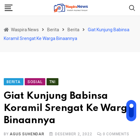
Skip
to
content
Waspira News
Berita
Berita
Giat Kunjung Babinsa
Koramil Srengat Ke Warga Binaannya
BERITA
SOSIAL
TNI
Giat Kunjung Babinsa
Koramil Srengat Ke Warga
Binaannya
BY
AGUS SUHENDAR
DESEMBER 2, 2022
0
COMMENTS