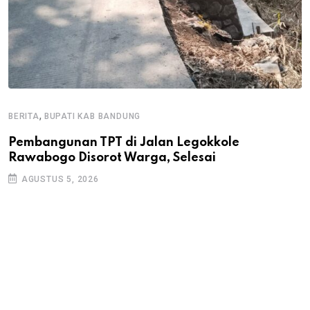
,
BERITA
BUPATI KAB BANDUNG
B
Pembangunan TPT di Jalan Legokkole
K
Rawabogo Disorot Warga, Selesai
D
AGUSTUS 5, 2026