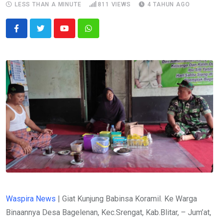
LESS THAN A MINUTE
811
VIEWS
4 TAHUN AGO
Youtube
Whatsapp
Waspira News
| Giat Kunjung Babinsa Koramil. Ke Warga
Binaannya Desa Bagelenan, Kec.Srengat, Kab.Blitar, – Jum’at,