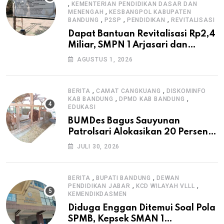
,
KEMENTERIAN PENDIDIKAN DASAR DAN
,
MENENGAH
KESBANGPOL KABUPATEN
,
,
,
BANDUNG
P2SP
PENDIDIKAN
REVITALISASI
Dapat Bantuan Revitalisasi Rp2,4
Miliar, SMPN 1 Arjasari dan
Masyarakat Sambut Antusias
AGUSTUS 1, 2026
,
,
BERITA
CAMAT CANGKUANG
DISKOMINFO
,
,
KAB BANDUNG
DPMD KAB BANDUNG
EDUKASI
BUMDes Bagus Sauyunan
Patrolsari Alokasikan 20 Persen
Dana Desa untuk Ketahanan
JULI 30, 2026
Pangan Hewani dan Nabati
,
,
BERITA
BUPATI BANDUNG
DEWAN
,
,
PENDIDIKAN JABAR
KCD WILAYAH VLLL
KEMENDIKDASMEN
Diduga Enggan Ditemui Soal Pola
SPMB, Kepsek SMAN 1