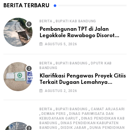
BERITA TERBARU
,
BERITA
BUPATI KAB BANDUNG
Pembangunan TPT di Jalan
Legokkole Rawabogo Disorot
Warga, Selesai Tanpa Papan
AGUSTUS 5, 2026
Informasi Proyek
,
,
BERITA
BUPATI BANDUNG
DPUTR KAB
BANDUNG
Klarifikasi Pengawas Proyek Citiis
Terkait Dugaan Lemahnya
Pengawasan K3
AGUSTUS 2, 2026
,
,
BERITA
BUPATI BANDUNG
CAMAT ARJASARI
,
,
DEWAN PERS
DINAS PARIWISATA DAN
,
KEBUDAYAAN GARUT
DINAS PENDIDIKAN KAB
,
BANDUNG
DINAS PENDIDIKAN KABUPATEN
,
,
BANDUNG
DISDIK JABAR
DUNIA PENDIDIKAN