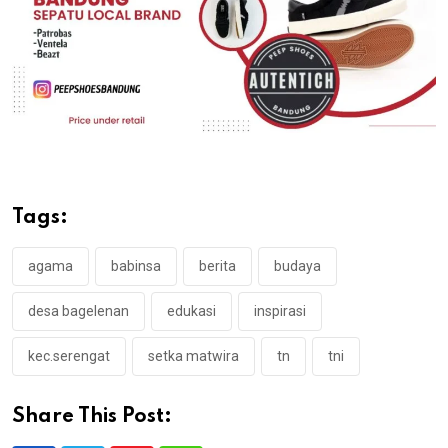
Tags:
agama
babinsa
berita
budaya
desa bagelenan
edukasi
inspirasi
kec.serengat
setka matwira
tn
tni
Share This Post: