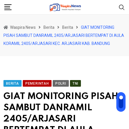
Skip
to
content
Waspira News
Berita
Berita
GIAT MONITORING
PISAH SAMBUT DANRAMIL 2405/ARJASARI BERTEMPAT DI AULA
KORAMIL 2405/ARJASARI KEC. ARJASARI KAB. BANDUNG
BERITA
PEMERINTAH
POLRI
TNI
GIAT MONITORING PISAH
SAMBUT DANRAMIL
2405/ARJASARI