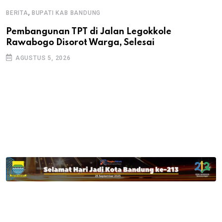
,
BERITA
BUPATI KAB BANDUNG
B
Pembangunan TPT di Jalan Legokkole
K
Rawabogo Disorot Warga, Selesai
D
AGUSTUS 5, 2026