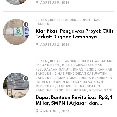
Warga, Selesai Tanpa Papan
AGUSTUS 5, 2026
Informasi Proyek
,
,
BERITA
BUPATI BANDUNG
DPUTR KAB
BANDUNG
Klarifikasi Pengawas Proyek Citiis
Terkait Dugaan Lemahnya
Pengawasan K3
AGUSTUS 2, 2026
,
,
BERITA
BUPATI BANDUNG
CAMAT ARJASARI
,
,
DEWAN PERS
DINAS PARIWISATA DAN
,
KEBUDAYAAN GARUT
DINAS PENDIDIKAN KAB
,
BANDUNG
DINAS PENDIDIKAN KABUPATEN
,
,
BANDUNG
DISDIK JABAR
DUNIA PENDIDIKAN
,
KEMENTERIAN PENDIDIKAN DASAR DAN
,
MENENGAH
KESBANGPOL KABUPATEN
,
,
,
BANDUNG
P2SP
PENDIDIKAN
REVITALISASI
Dapat Bantuan Revitalisasi Rp2,4
Miliar, SMPN 1 Arjasari dan
Masyarakat Sambut Antusias
AGUSTUS 1, 2026