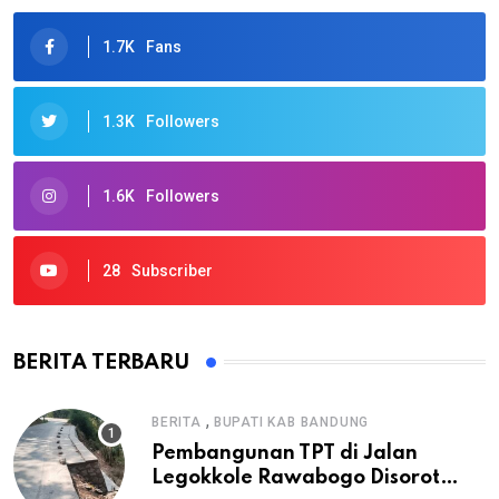
1.7K
Fans
1.3K
Followers
1.6K
Followers
28
Subscriber
BERITA TERBARU
,
BERITA
BUPATI KAB BANDUNG
Pembangunan TPT di Jalan
Legokkole Rawabogo Disorot