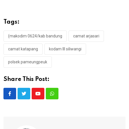
Tags:
(makodim 0624/kab bandung
camat arjasari
camat katapang
kodam lll siliwangi
polsek pameungpeuk
Share This Post:
Youtube
Whatsapp