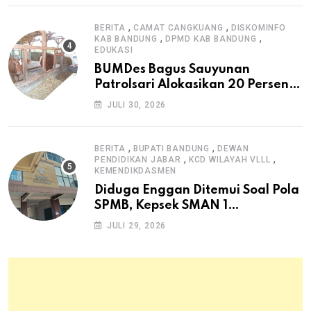
,
,
BERITA
CAMAT CANGKUANG
DISKOMINFO
,
,
KAB BANDUNG
DPMD KAB BANDUNG
EDUKASI
BUMDes Bagus Sauyunan
Patrolsari Alokasikan 20 Persen
Dana Desa untuk Ketahanan
JULI 30, 2026
Pangan Hewani dan Nabati
,
,
BERITA
BUPATI BANDUNG
DEWAN
,
,
PENDIDIKAN JABAR
KCD WILAYAH VLLL
KEMENDIKDASMEN
Diduga Enggan Ditemui Soal Pola
SPMB, Kepsek SMAN 1
Dayeuhkolot Dikeluhkan Orang
JULI 29, 2026
Tua Siswa