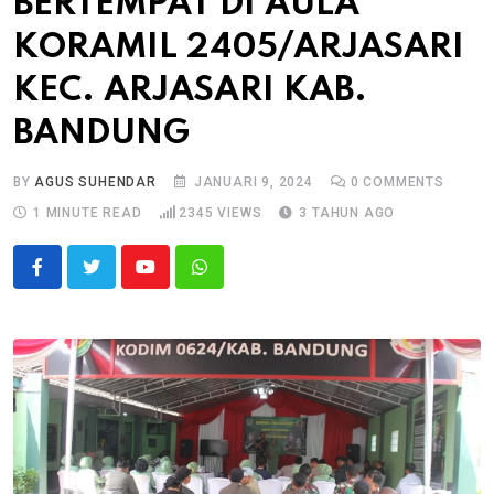
BERTEMPAT DI AULA
KORAMIL 2405/ARJASARI
KEC. ARJASARI KAB.
BANDUNG
BY
AGUS SUHENDAR
JANUARI 9, 2024
0
COMMENTS
1 MINUTE READ
2345
VIEWS
3 TAHUN AGO
Youtube
Whatsapp