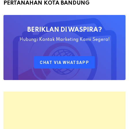
PERTANAHAN KOTA BANDUNG
Yayat
Ahadiat
Awaludin
BERIKLAN DI WASPIRA?
S.SiT.,
M.H
Hubungi Kontak Marketing Kami Segera!
Sebagai
Kepala
CHAT VIA WHATSAPP
Kantor
Pertanahan
Kota
Bandung