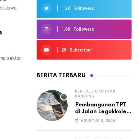
di Jawa
1.3K
Followers
1.6K
Followers
n
28
Subscriber
ena sektor
BERITA TERBARU
,
BERITA
BUPATI KAB
BANDUNG
Pembangunan TPT
di Jalan Legokkole
Rawabogo Disorot
AGUSTUS 5, 2026
Warga, Selesai
Tanpa Papan