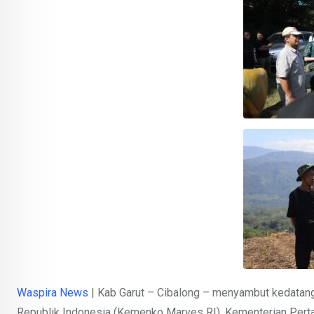
Waspira News
| Kab Garut – Cibalong – menyambut kedatang
Republik Indonesia (Kemenko Marves RI). Kementerian Perta