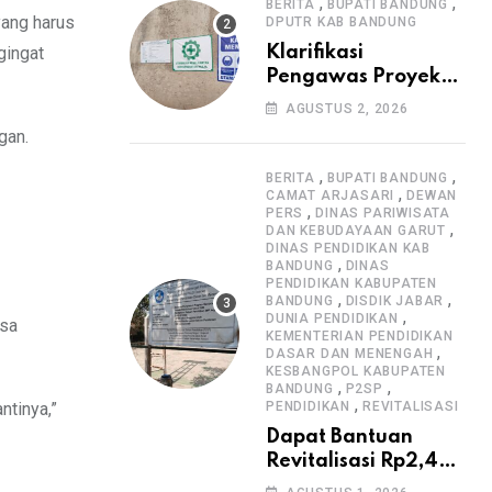
Informasi Proyek
,
,
BERITA
BUPATI BANDUNG
yang harus
DPUTR KAB BANDUNG
gingat
Klarifikasi
Pengawas Proyek
Citiis Terkait
AGUSTUS 2, 2026
Dugaan Lemahnya
gan.
Pengawasan K3
,
,
BERITA
BUPATI BANDUNG
,
CAMAT ARJASARI
DEWAN
,
PERS
DINAS PARIWISATA
,
DAN KEBUDAYAAN GARUT
DINAS PENDIDIKAN KAB
,
BANDUNG
DINAS
PENDIDIKAN KABUPATEN
,
,
BANDUNG
DISDIK JABAR
,
DUNIA PENDIDIKAN
esa
KEMENTERIAN PENDIDIKAN
,
DASAR DAN MENENGAH
KESBANGPOL KABUPATEN
,
,
BANDUNG
P2SP
,
ntinya,”
PENDIDIKAN
REVITALISASI
Dapat Bantuan
Revitalisasi Rp2,4
Miliar, SMPN 1