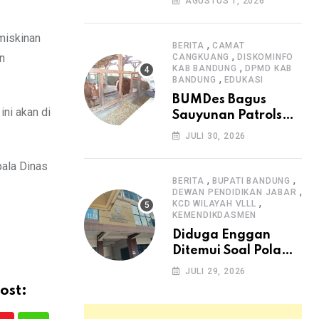
AGUSTUS 1, 2026
Arjasari dan
Masyarakat Sambut
miskinan
Antusias
,
BERITA
CAMAT
,
n
CANGKUANG
DISKOMINFO
,
KAB BANDUNG
DPMD KAB
,
BANDUNG
EDUKASI
BUMDes Bagus
ni akan di
Sauyunan Patrolsari
Alokasikan 20
JULI 30, 2026
Persen Dana Desa
untuk Ketahanan
pala Dinas
Pangan Hewani dan
,
,
BERITA
BUPATI BANDUNG
,
Nabati
DEWAN PENDIDIKAN JABAR
,
KCD WILAYAH VLLL
KEMENDIKDASMEN
Diduga Enggan
Ditemui Soal Pola
SPMB, Kepsek SMAN
JULI 29, 2026
1 Dayeuhkolot
ost:
Dikeluhkan Orang
Tua Siswa