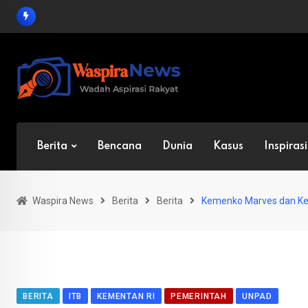
Skip
to
content
Berita
Bencana
Dunia
Kasus
Inspirasi
Waspira News
Berita
Berita
Kemenko Marves dan Ke
BERITA
ITB
KEMENTAN RI
PEMERINTAH
UNPAD