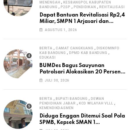
,
MENENGAH
KESBANGPOL KABUPATEN
,
,
,
BANDUNG
P2SP
PENDIDIKAN
REVITALISASI
Dapat Bantuan Revitalisasi Rp2,4
Miliar, SMPN 1 Arjasari dan
Masyarakat Sambut Antusias
AGUSTUS 1, 2026
,
,
BERITA
CAMAT CANGKUANG
DISKOMINFO
,
,
KAB BANDUNG
DPMD KAB BANDUNG
EDUKASI
BUMDes Bagus Sauyunan
Patrolsari Alokasikan 20 Persen
Dana Desa untuk Ketahanan
JULI 30, 2026
Pangan Hewani dan Nabati
,
,
BERITA
BUPATI BANDUNG
DEWAN
,
,
PENDIDIKAN JABAR
KCD WILAYAH VLLL
KEMENDIKDASMEN
Diduga Enggan Ditemui Soal Pola
SPMB, Kepsek SMAN 1
Dayeuhkolot Dikeluhkan Orang