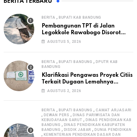
BERITA TERBARU
,
BERITA
BUPATI KAB BANDUNG
Pembangunan TPT di Jalan
Legokkole Rawabogo Disorot
Warga, Selesai Tanpa Papan
AGUSTUS 5, 2026
Informasi Proyek
,
,
BERITA
BUPATI BANDUNG
DPUTR KAB
BANDUNG
Klarifikasi Pengawas Proyek Citiis
Terkait Dugaan Lemahnya
Pengawasan K3
AGUSTUS 2, 2026
,
,
BERITA
BUPATI BANDUNG
CAMAT ARJASARI
,
,
DEWAN PERS
DINAS PARIWISATA DAN
,
KEBUDAYAAN GARUT
DINAS PENDIDIKAN KAB
,
BANDUNG
DINAS PENDIDIKAN KABUPATEN
,
,
BANDUNG
DISDIK JABAR
DUNIA PENDIDIKAN
,
KEMENTERIAN PENDIDIKAN DASAR DAN