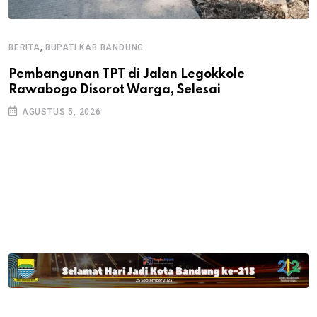
,
BERITA
BUPATI KAB BANDUNG
B
Pembangunan TPT di Jalan Legokkole
K
Rawabogo Disorot Warga, Selesai
D
AGUSTUS 5, 2026