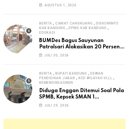
Masyarakat Sambut Antusias
AGUSTUS 1, 2026
,
,
BERITA
CAMAT CANGKUANG
DISKOMINFO
,
,
KAB BANDUNG
DPMD KAB BANDUNG
EDUKASI
BUMDes Bagus Sauyunan
Patrolsari Alokasikan 20 Persen
Dana Desa untuk Ketahanan
JULI 30, 2026
Pangan Hewani dan Nabati
,
,
BERITA
BUPATI BANDUNG
DEWAN
,
,
PENDIDIKAN JABAR
KCD WILAYAH VLLL
KEMENDIKDASMEN
Diduga Enggan Ditemui Soal Pola
SPMB, Kepsek SMAN 1
Dayeuhkolot Dikeluhkan Orang
JULI 29, 2026
Tua Siswa