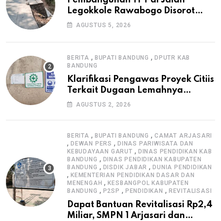
Legokkole Rawabogo Disorot
Warga, Selesai Tanpa Papan
AGUSTUS 5, 2026
Informasi Proyek
,
,
BERITA
BUPATI BANDUNG
DPUTR KAB
BANDUNG
Klarifikasi Pengawas Proyek Citiis
Terkait Dugaan Lemahnya
Pengawasan K3
AGUSTUS 2, 2026
,
,
BERITA
BUPATI BANDUNG
CAMAT ARJASARI
,
,
DEWAN PERS
DINAS PARIWISATA DAN
,
KEBUDAYAAN GARUT
DINAS PENDIDIKAN KAB
,
BANDUNG
DINAS PENDIDIKAN KABUPATEN
,
,
BANDUNG
DISDIK JABAR
DUNIA PENDIDIKAN
,
KEMENTERIAN PENDIDIKAN DASAR DAN
,
MENENGAH
KESBANGPOL KABUPATEN
,
,
,
BANDUNG
P2SP
PENDIDIKAN
REVITALISASI
Dapat Bantuan Revitalisasi Rp2,4
Miliar, SMPN 1 Arjasari dan