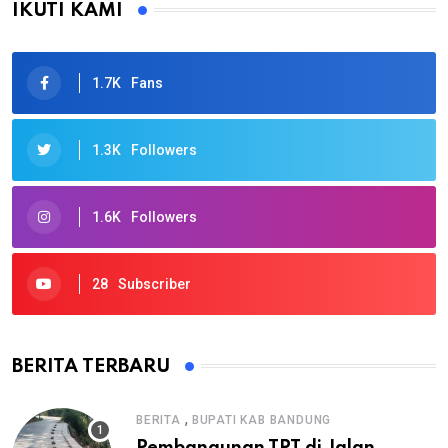
IKUTI KAMI
1.7K
Fans
1.3K
Followers
1.6K
Followers
28
Subscriber
BERITA TERBARU
,
BERITA
BUPATI KAB BANDUNG
Pembangunan TPT di Jalan