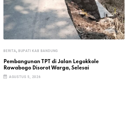
,
BERITA
BUPATI KAB BANDUNG
B
Pembangunan TPT di Jalan Legokkole
K
Rawabogo Disorot Warga, Selesai
D
AGUSTUS 5, 2026