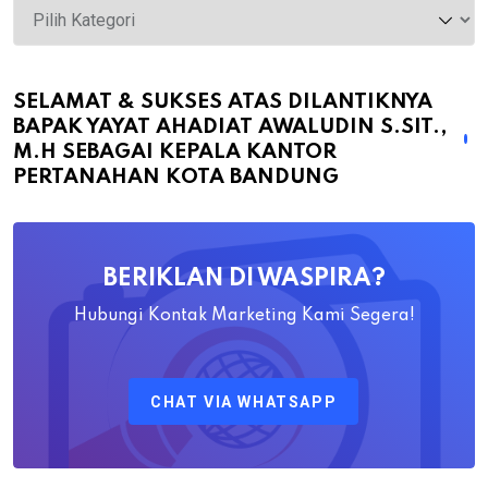
Selamat
&
Sukses
atas
SELAMAT & SUKSES ATAS DILANTIKNYA
BAPAK YAYAT AHADIAT AWALUDIN S.SIT.,
Dilantiknya
M.H SEBAGAI KEPALA KANTOR
Bapak
PERTANAHAN KOTA BANDUNG
Yayat
Ahadiat
Awaludin
BERIKLAN DI WASPIRA?
S.SiT.,
M.H
Hubungi Kontak Marketing Kami Segera!
Sebagai
Kepala
CHAT VIA WHATSAPP
Kantor
Pertanahan
Kota