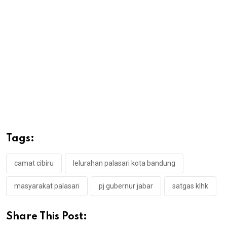
Tags:
camat cibiru
lelurahan palasari kota bandung
masyarakat palasari
pj gubernur jabar
satgas klhk
Share This Post: