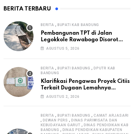
BERITA TERBARU
,
BERITA
BUPATI KAB BANDUNG
Pembangunan TPT di Jalan
Legokkole Rawabogo Disorot
Warga, Selesai Tanpa Papan
AGUSTUS 5, 2026
Informasi Proyek
,
,
BERITA
BUPATI BANDUNG
DPUTR KAB
BANDUNG
Klarifikasi Pengawas Proyek Citiis
Terkait Dugaan Lemahnya
Pengawasan K3
AGUSTUS 2, 2026
,
,
BERITA
BUPATI BANDUNG
CAMAT ARJASARI
,
,
DEWAN PERS
DINAS PARIWISATA DAN
,
KEBUDAYAAN GARUT
DINAS PENDIDIKAN KAB
,
BANDUNG
DINAS PENDIDIKAN KABUPATEN