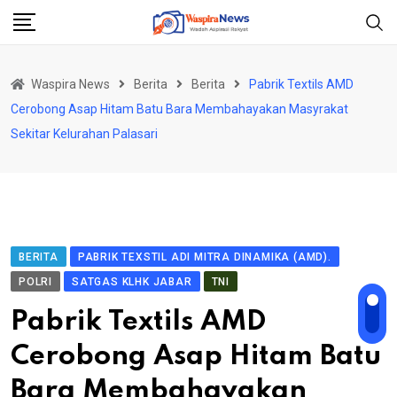
Skip
to
content
Waspira News
Berita
Berita
Pabrik Textils AMD
Cerobong Asap Hitam Batu Bara Membahayakan Masyrakat
Sekitar Kelurahan Palasari
BERITA
PABRIK TEXSTIL ADI MITRA DINAMIKA (AMD).
POLRI
SATGAS KLHK JABAR
TNI
Pabrik Textils AMD
Cerobong Asap Hitam Batu
Bara Membahayakan