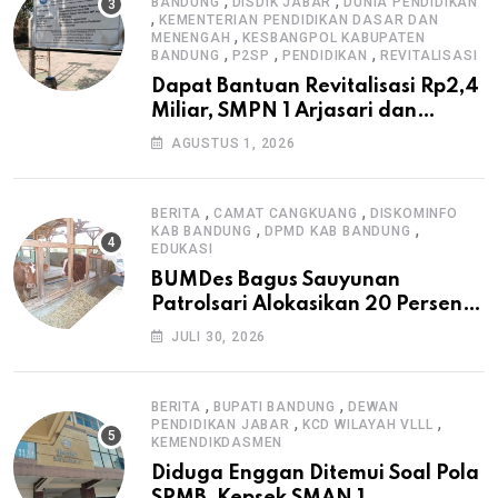
,
,
BANDUNG
DISDIK JABAR
DUNIA PENDIDIKAN
,
KEMENTERIAN PENDIDIKAN DASAR DAN
,
MENENGAH
KESBANGPOL KABUPATEN
,
,
,
BANDUNG
P2SP
PENDIDIKAN
REVITALISASI
Dapat Bantuan Revitalisasi Rp2,4
Miliar, SMPN 1 Arjasari dan
Masyarakat Sambut Antusias
AGUSTUS 1, 2026
,
,
BERITA
CAMAT CANGKUANG
DISKOMINFO
,
,
KAB BANDUNG
DPMD KAB BANDUNG
EDUKASI
BUMDes Bagus Sauyunan
Patrolsari Alokasikan 20 Persen
Dana Desa untuk Ketahanan
JULI 30, 2026
Pangan Hewani dan Nabati
,
,
BERITA
BUPATI BANDUNG
DEWAN
,
,
PENDIDIKAN JABAR
KCD WILAYAH VLLL
KEMENDIKDASMEN
Diduga Enggan Ditemui Soal Pola
SPMB, Kepsek SMAN 1