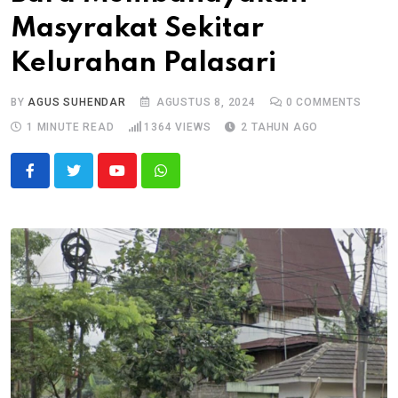
Masyrakat Sekitar
Kelurahan Palasari
BY
AGUS SUHENDAR
AGUSTUS 8, 2024
0
COMMENTS
1 MINUTE READ
1364
VIEWS
2 TAHUN AGO
Youtube
Whatsapp