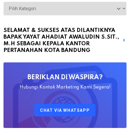
Selamat
&
Sukses
atas
SELAMAT & SUKSES ATAS DILANTIKNYA
BAPAK YAYAT AHADIAT AWALUDIN S.SIT.,
Dilantiknya
M.H SEBAGAI KEPALA KANTOR
Bapak
PERTANAHAN KOTA BANDUNG
Yayat
Ahadiat
Awaludin
BERIKLAN DI WASPIRA?
S.SiT.,
M.H
Hubungi Kontak Marketing Kami Segera!
Sebagai
Kepala
CHAT VIA WHATSAPP
Kantor
Pertanahan
Kota