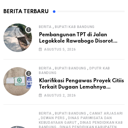
BERITA TERBARU
,
BERITA
BUPATI KAB BANDUNG
Pembangunan TPT di Jalan
Legokkole Rawabogo Disorot
Warga, Selesai Tanpa Papan
AGUSTUS 5, 2026
Informasi Proyek
,
,
BERITA
BUPATI BANDUNG
DPUTR KAB
BANDUNG
Klarifikasi Pengawas Proyek Citiis
Terkait Dugaan Lemahnya
Pengawasan K3
AGUSTUS 2, 2026
,
,
BERITA
BUPATI BANDUNG
CAMAT ARJASARI
,
,
DEWAN PERS
DINAS PARIWISATA DAN
,
KEBUDAYAAN GARUT
DINAS PENDIDIKAN KAB
,
BANDUNG
DINAS PENDIDIKAN KABUPATEN