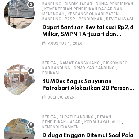
,
,
BANDUNG
DISDIK JABAR
DUNIA PENDIDIKAN
,
KEMENTERIAN PENDIDIKAN DASAR DAN
,
MENENGAH
KESBANGPOL KABUPATEN
,
,
,
BANDUNG
P2SP
PENDIDIKAN
REVITALISASI
Dapat Bantuan Revitalisasi Rp2,4
Miliar, SMPN 1 Arjasari dan
Masyarakat Sambut Antusias
AGUSTUS 1, 2026
,
,
BERITA
CAMAT CANGKUANG
DISKOMINFO
,
,
KAB BANDUNG
DPMD KAB BANDUNG
EDUKASI
BUMDes Bagus Sauyunan
Patrolsari Alokasikan 20 Persen
Dana Desa untuk Ketahanan
JULI 30, 2026
Pangan Hewani dan Nabati
,
,
BERITA
BUPATI BANDUNG
DEWAN
,
,
PENDIDIKAN JABAR
KCD WILAYAH VLLL
KEMENDIKDASMEN
Diduga Enggan Ditemui Soal Pola