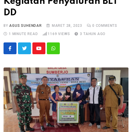
Kegiatan Penyaluran BLT
DD
BY
AGUS SUHENDAR
MARET 28, 2023
0
COMMENTS
1 MINUTE READ
1169
VIEWS
3 TAHUN AGO
Youtube
Whatsapp