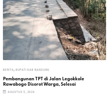
,
BERITA
BUPATI KAB BANDUNG
B
Pembangunan TPT di Jalan Legokkole
K
Rawabogo Disorot Warga, Selesai
D
AGUSTUS 5, 2026