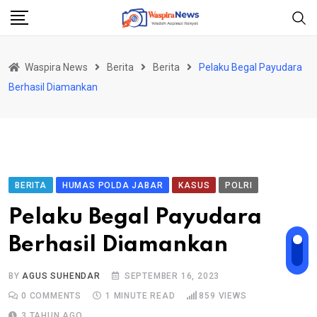
Skip
to
content
Waspira News
Berita
Berita
Pelaku Begal Payudara
Berhasil Diamankan
BERITA
HUMAS POLDA JABAR
KASUS
POLRI
Pelaku Begal Payudara
Berhasil Diamankan
BY
AGUS SUHENDAR
SEPTEMBER 16, 2023
0
COMMENTS
1 MINUTE READ
859
VIEWS
3 TAHUN AGO