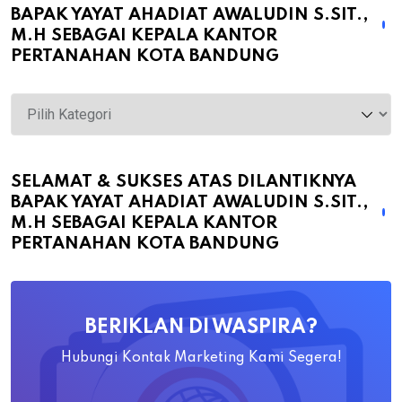
BAPAK YAYAT AHADIAT AWALUDIN S.SIT.,
M.H SEBAGAI KEPALA KANTOR
PERTANAHAN KOTA BANDUNG
Selamat
&
Sukses
atas
SELAMAT & SUKSES ATAS DILANTIKNYA
BAPAK YAYAT AHADIAT AWALUDIN S.SIT.,
Dilantiknya
M.H SEBAGAI KEPALA KANTOR
Bapak
PERTANAHAN KOTA BANDUNG
Yayat
Ahadiat
Awaludin
BERIKLAN DI WASPIRA?
S.SiT.,
M.H
Hubungi Kontak Marketing Kami Segera!
Sebagai