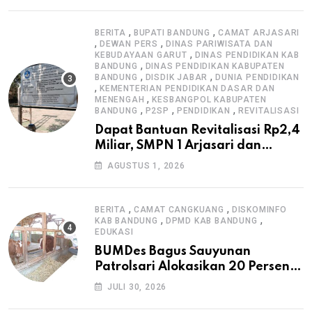
,
,
BERITA
BUPATI BANDUNG
CAMAT ARJASARI
,
,
DEWAN PERS
DINAS PARIWISATA DAN
,
KEBUDAYAAN GARUT
DINAS PENDIDIKAN KAB
,
BANDUNG
DINAS PENDIDIKAN KABUPATEN
,
,
BANDUNG
DISDIK JABAR
DUNIA PENDIDIKAN
,
KEMENTERIAN PENDIDIKAN DASAR DAN
,
MENENGAH
KESBANGPOL KABUPATEN
,
,
,
BANDUNG
P2SP
PENDIDIKAN
REVITALISASI
Dapat Bantuan Revitalisasi Rp2,4
Miliar, SMPN 1 Arjasari dan
Masyarakat Sambut Antusias
AGUSTUS 1, 2026
,
,
BERITA
CAMAT CANGKUANG
DISKOMINFO
,
,
KAB BANDUNG
DPMD KAB BANDUNG
EDUKASI
BUMDes Bagus Sauyunan
Patrolsari Alokasikan 20 Persen
Dana Desa untuk Ketahanan
JULI 30, 2026
Pangan Hewani dan Nabati