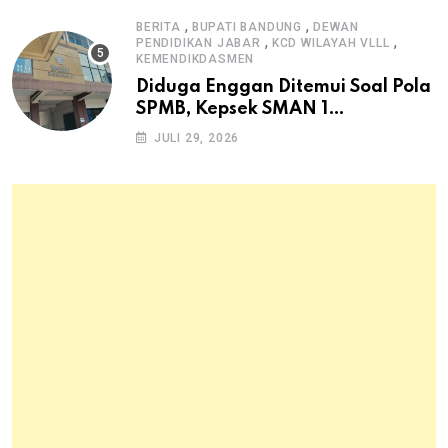
,
,
BERITA
BUPATI BANDUNG
DEWAN
,
,
PENDIDIKAN JABAR
KCD WILAYAH VLLL
KEMENDIKDASMEN
Diduga Enggan Ditemui Soal Pola
SPMB, Kepsek SMAN 1
Dayeuhkolot Dikeluhkan Orang
JULI 29, 2026
Tua Siswa