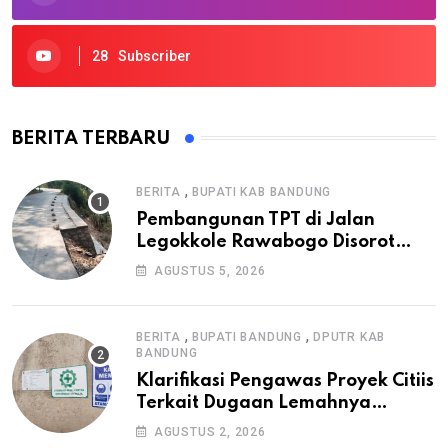
28
Subscriber
BERITA TERBARU
,
BERITA
BUPATI KAB BANDUNG
Pembangunan TPT di Jalan
Legokkole Rawabogo Disorot
Warga, Selesai Tanpa Papan
AGUSTUS 5, 2026
Informasi Proyek
,
,
BERITA
BUPATI BANDUNG
DPUTR KAB
BANDUNG
Klarifikasi Pengawas Proyek Citiis
Terkait Dugaan Lemahnya
Pengawasan K3
AGUSTUS 2, 2026