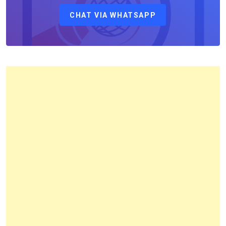
Kepala
CHAT VIA WHATSAPP
Kantor
Pertanahan
Kota
Bandung