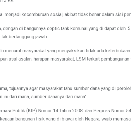
h 5 KK.
 menjadi kecemburuan sosial, akibat tidak benar dalam sisi pe
n, dengan di bangunnya septic tank komunal yang di dapat oleh. 
m tak bertanggung jawab.
alu menurut masyarakat yang menyaksikan tidak ada keterbukaan
 pun asal asalan, harapan masyarakat, LSM terkait pembangunan 
ma, tujuannya agar masyarakat tahu sumber dana yang di perole
an ini dari mana, sumber dananya dari mana”.
ormasi Publik (KIP) Nomor 14 Tahun 2008, dan Perpres Nomor 5
erjaan bangunan fisik yang di biayai oleh Negara, wajib memas