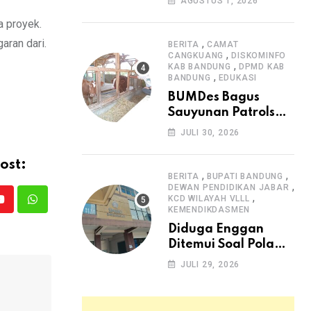
AGUSTUS 1, 2026
Arjasari dan
a proyek.
Masyarakat Sambut
Antusias
aran dari.
,
BERITA
CAMAT
,
CANGKUANG
DISKOMINFO
,
KAB BANDUNG
DPMD KAB
,
BANDUNG
EDUKASI
BUMDes Bagus
Sauyunan Patrolsari
Alokasikan 20
JULI 30, 2026
Persen Dana Desa
untuk Ketahanan
ost:
Pangan Hewani dan
,
,
BERITA
BUPATI BANDUNG
,
Nabati
DEWAN PENDIDIKAN JABAR
,
KCD WILAYAH VLLL
Youtube
Whatsapp
KEMENDIKDASMEN
Diduga Enggan
Ditemui Soal Pola
SPMB, Kepsek SMAN
JULI 29, 2026
1 Dayeuhkolot
Dikeluhkan Orang
Tua Siswa