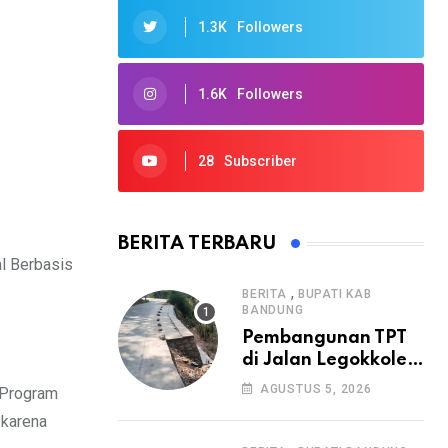
1.3K
Followers
1.6K
Followers
28
Subscriber
BERITA TERBARU
al Berbasis
,
BERITA
BUPATI KAB
BANDUNG
Pembangunan TPT
di Jalan Legokkole
Rawabogo Disorot
AGUSTUS 5, 2026
 Program
Warga, Selesai
 karena
Tanpa Papan