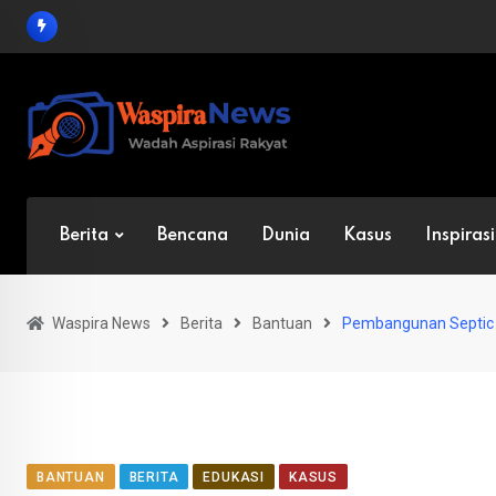
Skip
to
content
Berita
Bencana
Dunia
Kasus
Inspirasi
Waspira News
Berita
Bantuan
Pembangunan Septic T
BANTUAN
BERITA
EDUKASI
KASUS