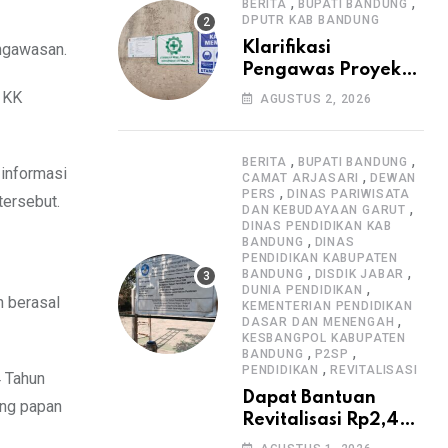
Informasi Proyek
,
,
BERITA
BUPATI BANDUNG
DPUTR KAB BANDUNG
Klarifikasi
ngawasan.
Pengawas Proyek
Citiis Terkait
5 KK
AGUSTUS 2, 2026
Dugaan Lemahnya
Pengawasan K3
,
,
BERITA
BUPATI BANDUNG
 informasi
,
CAMAT ARJASARI
DEWAN
,
PERS
DINAS PARIWISATA
tersebut.
,
DAN KEBUDAYAAN GARUT
DINAS PENDIDIKAN KAB
,
BANDUNG
DINAS
PENDIDIKAN KABUPATEN
,
,
BANDUNG
DISDIK JABAR
,
DUNIA PENDIDIKAN
h berasal
KEMENTERIAN PENDIDIKAN
,
DASAR DAN MENENGAH
KESBANGPOL KABUPATEN
,
,
BANDUNG
P2SP
,
PENDIDIKAN
REVITALISASI
4 Tahun
Dapat Bantuan
ang papan
Revitalisasi Rp2,4
Miliar, SMPN 1