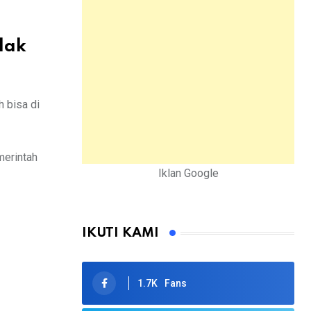
dak
 bisa di
merintah
Iklan Google
IKUTI KAMI
1.7K
Fans