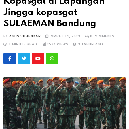
Kopasgat di Lapangan
Jingga kopasgat
SULAEMAN Bandung
BY
AGUS SUHENDAR
MARET 14, 2023
0
COMMENTS
1 MINUTE READ
2524
VIEWS
3 TAHUN AGO
Youtube
Whatsapp