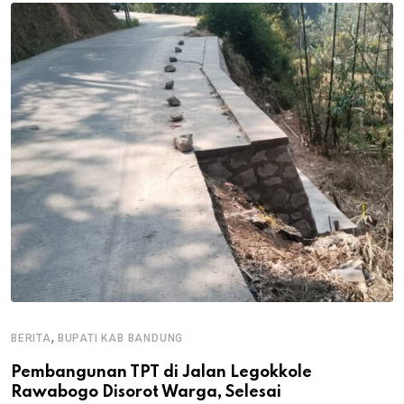
,
BERITA
BUPATI KAB BANDUNG
B
Pembangunan TPT di Jalan Legokkole
K
Rawabogo Disorot Warga, Selesai
D