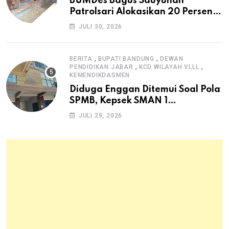
BUMDes Bagus Sauyunan
Patrolsari Alokasikan 20 Persen
Dana Desa untuk Ketahanan
JULI 30, 2026
Pangan Hewani dan Nabati
,
,
BERITA
BUPATI BANDUNG
DEWAN
,
,
PENDIDIKAN JABAR
KCD WILAYAH VLLL
KEMENDIKDASMEN
Diduga Enggan Ditemui Soal Pola
SPMB, Kepsek SMAN 1
Dayeuhkolot Dikeluhkan Orang
JULI 29, 2026
Tua Siswa