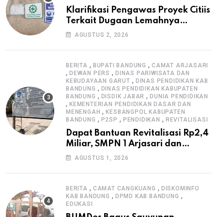
Klarifikasi Pengawas Proyek Citiis
Terkait Dugaan Lemahnya
Pengawasan K3
AGUSTUS 2, 2026
,
,
BERITA
BUPATI BANDUNG
CAMAT ARJASARI
,
,
DEWAN PERS
DINAS PARIWISATA DAN
,
KEBUDAYAAN GARUT
DINAS PENDIDIKAN KAB
,
BANDUNG
DINAS PENDIDIKAN KABUPATEN
,
,
BANDUNG
DISDIK JABAR
DUNIA PENDIDIKAN
,
KEMENTERIAN PENDIDIKAN DASAR DAN
,
MENENGAH
KESBANGPOL KABUPATEN
,
,
,
BANDUNG
P2SP
PENDIDIKAN
REVITALISASI
Dapat Bantuan Revitalisasi Rp2,4
Miliar, SMPN 1 Arjasari dan
Masyarakat Sambut Antusias
AGUSTUS 1, 2026
,
,
BERITA
CAMAT CANGKUANG
DISKOMINFO
,
,
KAB BANDUNG
DPMD KAB BANDUNG
EDUKASI