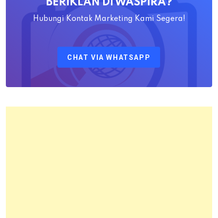
BERIKLAN DI WASPIRA?
S.SiT.,
M.H
Hubungi Kontak Marketing Kami Segera!
Sebagai
Kepala
CHAT VIA WHATSAPP
Kantor
Pertanahan
Kota
Bandung