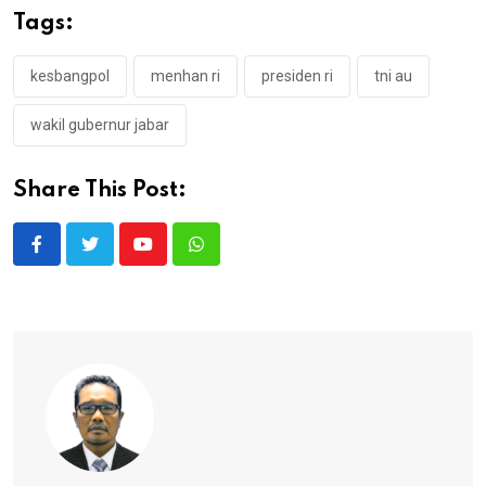
Tags:
kesbangpol
menhan ri
presiden ri
tni au
wakil gubernur jabar
Share This Post:
Youtube
Whatsapp