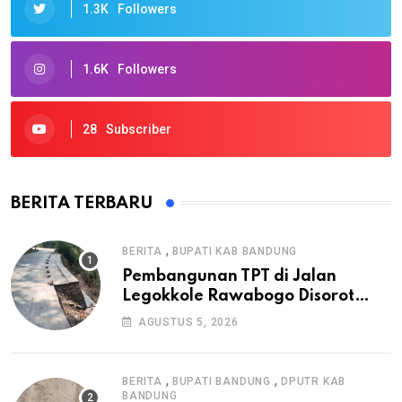
1.3K
Followers
1.6K
Followers
28
Subscriber
BERITA TERBARU
,
BERITA
BUPATI KAB BANDUNG
Pembangunan TPT di Jalan
Legokkole Rawabogo Disorot
Warga, Selesai Tanpa Papan
AGUSTUS 5, 2026
Informasi Proyek
,
,
BERITA
BUPATI BANDUNG
DPUTR KAB
BANDUNG