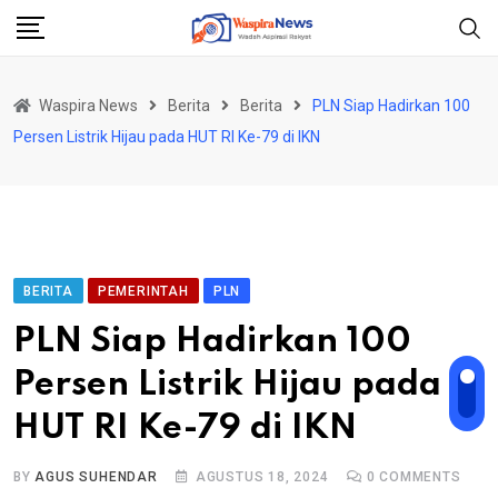
Skip
to
content
Waspira News
Berita
Berita
PLN Siap Hadirkan 100
Persen Listrik Hijau pada HUT RI Ke-79 di IKN
BERITA
PEMERINTAH
PLN
PLN Siap Hadirkan 100
Persen Listrik Hijau pada
HUT RI Ke-79 di IKN
BY
AGUS SUHENDAR
AGUSTUS 18, 2024
0
COMMENTS