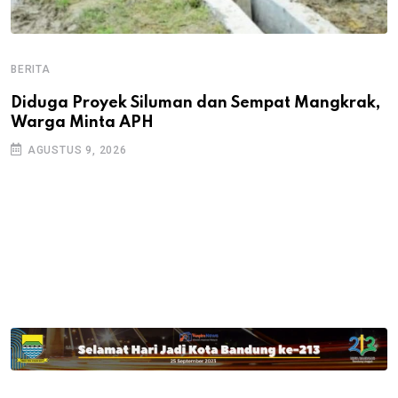
BERITA
B
B
Diduga Proyek Siluman dan Sempat Mangkrak,
Warga Minta APH
P
D
AGUSTUS 9, 2026