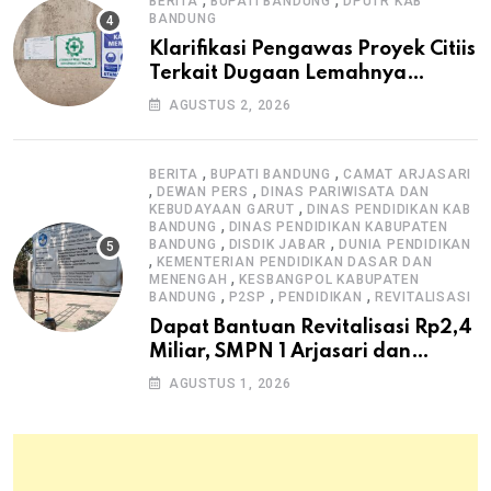
BERITA
BUPATI BANDUNG
DPUTR KAB
BANDUNG
Klarifikasi Pengawas Proyek Citiis
Terkait Dugaan Lemahnya
Pengawasan K3
AGUSTUS 2, 2026
,
,
BERITA
BUPATI BANDUNG
CAMAT ARJASARI
,
,
DEWAN PERS
DINAS PARIWISATA DAN
,
KEBUDAYAAN GARUT
DINAS PENDIDIKAN KAB
,
BANDUNG
DINAS PENDIDIKAN KABUPATEN
,
,
BANDUNG
DISDIK JABAR
DUNIA PENDIDIKAN
,
KEMENTERIAN PENDIDIKAN DASAR DAN
,
MENENGAH
KESBANGPOL KABUPATEN
,
,
,
BANDUNG
P2SP
PENDIDIKAN
REVITALISASI
Dapat Bantuan Revitalisasi Rp2,4
Miliar, SMPN 1 Arjasari dan
Masyarakat Sambut Antusias
AGUSTUS 1, 2026