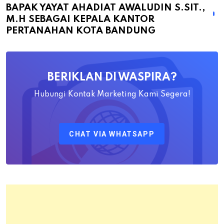
BAPAK YAYAT AHADIAT AWALUDIN S.SIT.,
Dilantiknya
M.H SEBAGAI KEPALA KANTOR
Bapak
PERTANAHAN KOTA BANDUNG
Yayat
Ahadiat
Awaludin
BERIKLAN DI WASPIRA?
S.SiT.,
M.H
Hubungi Kontak Marketing Kami Segera!
Sebagai
Kepala
CHAT VIA WHATSAPP
Kantor
Pertanahan
Kota
Bandung