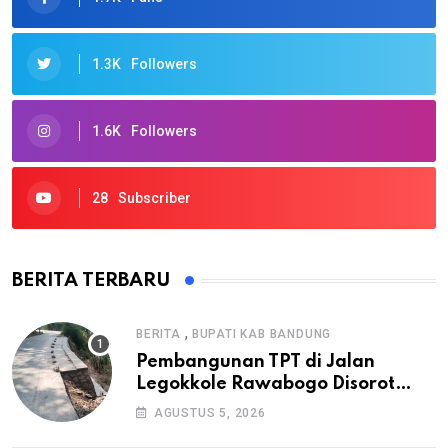
1.3K
Followers
1.6K
Followers
28
Subscriber
BERITA TERBARU
,
BERITA
BUPATI KAB BANDUNG
Pembangunan TPT di Jalan
Legokkole Rawabogo Disorot
Warga, Selesai Tanpa Papan
AGUSTUS 5, 2026
Informasi Proyek