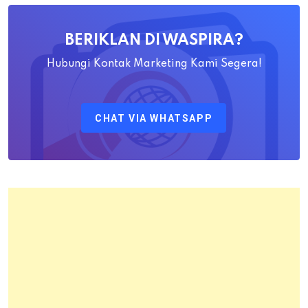
Ahadiat
Awaludin
BERIKLAN DI WASPIRA?
S.SiT.,
M.H
Hubungi Kontak Marketing Kami Segera!
Sebagai
Kepala
CHAT VIA WHATSAPP
Kantor
Pertanahan
Kota
Bandung