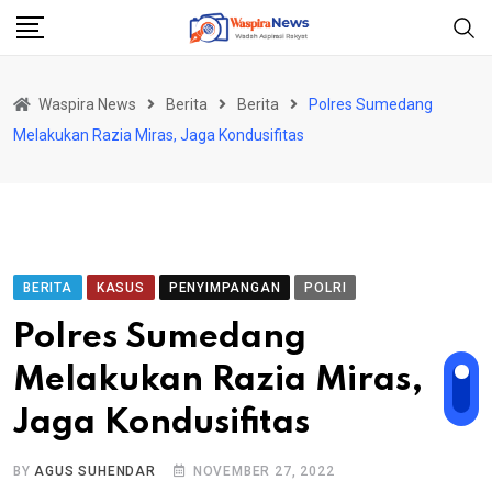
Skip
to
content
Waspira News
Berita
Berita
Polres Sumedang
Melakukan Razia Miras, Jaga Kondusifitas
BERITA
KASUS
PENYIMPANGAN
POLRI
Polres Sumedang
Melakukan Razia Miras,
Jaga Kondusifitas
BY
AGUS SUHENDAR
NOVEMBER 27, 2022