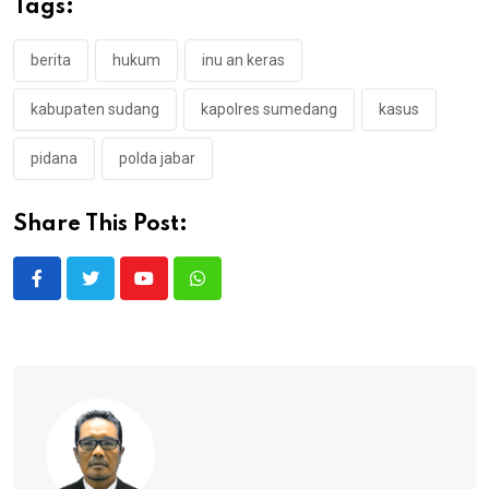
Tags:
berita
hukum
inu an keras
kabupaten sudang
kapolres sumedang
kasus
pidana
polda jabar
Share This Post:
Youtube
Whatsapp