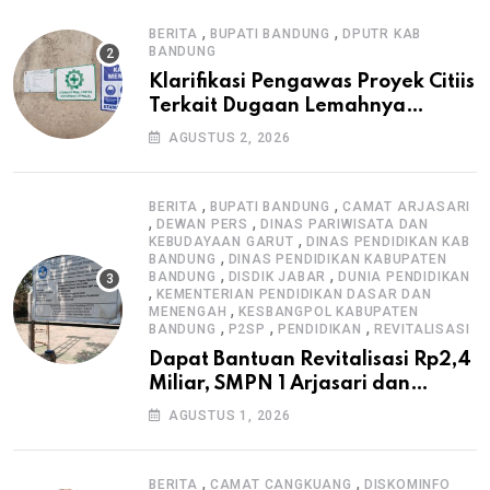
,
,
BERITA
BUPATI BANDUNG
DPUTR KAB
BANDUNG
Klarifikasi Pengawas Proyek Citiis
Terkait Dugaan Lemahnya
Pengawasan K3
AGUSTUS 2, 2026
,
,
BERITA
BUPATI BANDUNG
CAMAT ARJASARI
,
,
DEWAN PERS
DINAS PARIWISATA DAN
,
KEBUDAYAAN GARUT
DINAS PENDIDIKAN KAB
,
BANDUNG
DINAS PENDIDIKAN KABUPATEN
,
,
BANDUNG
DISDIK JABAR
DUNIA PENDIDIKAN
,
KEMENTERIAN PENDIDIKAN DASAR DAN
,
MENENGAH
KESBANGPOL KABUPATEN
,
,
,
BANDUNG
P2SP
PENDIDIKAN
REVITALISASI
Dapat Bantuan Revitalisasi Rp2,4
Miliar, SMPN 1 Arjasari dan
Masyarakat Sambut Antusias
AGUSTUS 1, 2026
,
,
BERITA
CAMAT CANGKUANG
DISKOMINFO