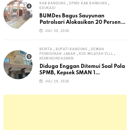
,
,
KAB BANDUNG
DPMD KAB BANDUNG
EDUKASI
BUMDes Bagus Sauyunan
Patrolsari Alokasikan 20 Persen
Dana Desa untuk Ketahanan
JULI 30, 2026
Pangan Hewani dan Nabati
,
,
BERITA
BUPATI BANDUNG
DEWAN
,
,
PENDIDIKAN JABAR
KCD WILAYAH VLLL
KEMENDIKDASMEN
Diduga Enggan Ditemui Soal Pola
SPMB, Kepsek SMAN 1
Dayeuhkolot Dikeluhkan Orang
JULI 29, 2026
Tua Siswa