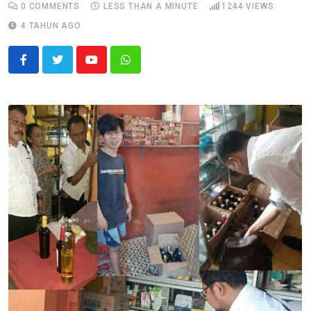
0
COMMENTS
LESS THAN A MINUTE
1244
VIEWS
4 TAHUN AGO
Youtube
Whatsapp