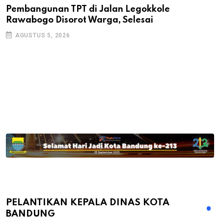
Pembangunan TPT di Jalan Legokkole
K
Rawabogo Disorot Warga, Selesai
D
AGUSTUS 5, 2026
PELANTIKAN KEPALA DINAS KOTA
BANDUNG