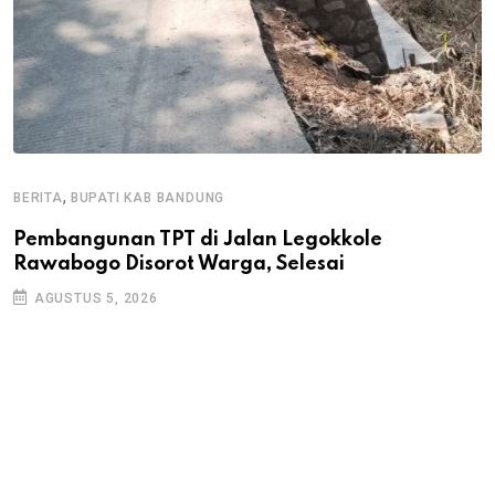
,
BERITA
BUPATI KAB BANDUNG
B
Pembangunan TPT di Jalan Legokkole
K
Rawabogo Disorot Warga, Selesai
D
AGUSTUS 5, 2026