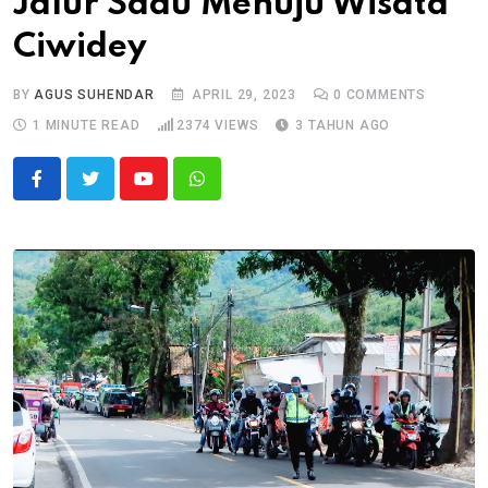
Jalur Sadu Menuju Wisata
Ciwidey
BY
AGUS SUHENDAR
APRIL 29, 2023
0
COMMENTS
1 MINUTE READ
2374
VIEWS
3 TAHUN AGO
Youtube
Whatsapp