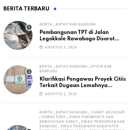
BERITA TERBARU
,
BERITA
BUPATI KAB BANDUNG
Pembangunan TPT di Jalan
Legokkole Rawabogo Disorot
Warga, Selesai Tanpa Papan
AGUSTUS 5, 2026
Informasi Proyek
,
,
BERITA
BUPATI BANDUNG
DPUTR KAB
BANDUNG
Klarifikasi Pengawas Proyek Citiis
Terkait Dugaan Lemahnya
Pengawasan K3
AGUSTUS 2, 2026
,
,
BERITA
BUPATI BANDUNG
CAMAT ARJASARI
,
,
DEWAN PERS
DINAS PARIWISATA DAN
,
KEBUDAYAAN GARUT
DINAS PENDIDIKAN KAB
,
BANDUNG
DINAS PENDIDIKAN KABUPATEN