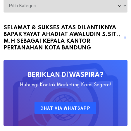
Selamat
&
Sukses
atas
SELAMAT & SUKSES ATAS DILANTIKNYA
BAPAK YAYAT AHADIAT AWALUDIN S.SIT.,
Dilantiknya
M.H SEBAGAI KEPALA KANTOR
Bapak
PERTANAHAN KOTA BANDUNG
Yayat
Ahadiat
Awaludin
BERIKLAN DI WASPIRA?
S.SiT.,
M.H
Hubungi Kontak Marketing Kami Segera!
Sebagai
Kepala
CHAT VIA WHATSAPP
Kantor
Pertanahan
Kota