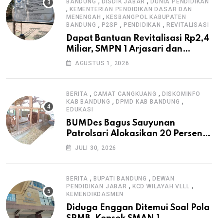
,
,
BANDUNG
DISDIK JABAR
DUNIA PENDIDIKAN
,
KEMENTERIAN PENDIDIKAN DASAR DAN
,
MENENGAH
KESBANGPOL KABUPATEN
,
,
,
BANDUNG
P2SP
PENDIDIKAN
REVITALISASI
Dapat Bantuan Revitalisasi Rp2,4
Miliar, SMPN 1 Arjasari dan
Masyarakat Sambut Antusias
AGUSTUS 1, 2026
,
,
BERITA
CAMAT CANGKUANG
DISKOMINFO
,
,
KAB BANDUNG
DPMD KAB BANDUNG
EDUKASI
BUMDes Bagus Sauyunan
Patrolsari Alokasikan 20 Persen
Dana Desa untuk Ketahanan
JULI 30, 2026
Pangan Hewani dan Nabati
,
,
BERITA
BUPATI BANDUNG
DEWAN
,
,
PENDIDIKAN JABAR
KCD WILAYAH VLLL
KEMENDIKDASMEN
Diduga Enggan Ditemui Soal Pola