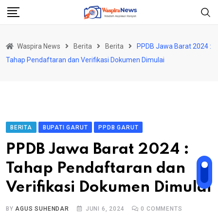
Skip
to
content
Waspira News
Berita
Berita
PPDB Jawa Barat 2024 :
Tahap Pendaftaran dan Verifikasi Dokumen Dimulai
BERITA
BUPATI GARUT
PPDB GARUT
PPDB Jawa Barat 2024 :
Tahap Pendaftaran dan
Verifikasi Dokumen Dimulai
BY
AGUS SUHENDAR
JUNI 6, 2024
0
COMMENTS