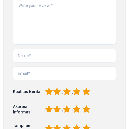
1
2
3
4
5
Kualitas Berita
Akurasi
1
2
3
4
5
Informasi
Tampilan
1
2
3
4
5