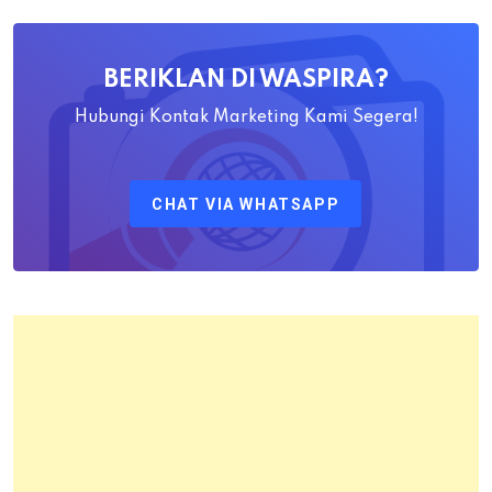
Ahadiat
Awaludin
BERIKLAN DI WASPIRA?
S.SiT.,
M.H
Hubungi Kontak Marketing Kami Segera!
Sebagai
Kepala
CHAT VIA WHATSAPP
Kantor
Pertanahan
Kota
Bandung