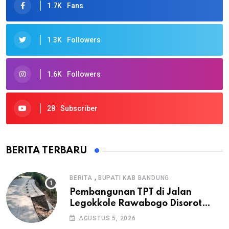
1.7K
Fans
1.3K
Followers
1.6K
Followers
28
Subscriber
BERITA TERBARU
,
BERITA
BUPATI KAB BANDUNG
Pembangunan TPT di Jalan
Legokkole Rawabogo Disorot
Warga, Selesai Tanpa Papan
AGUSTUS 5, 2026
Informasi Proyek