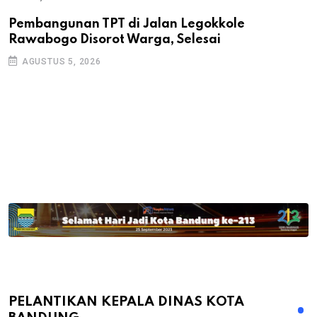
Pembangunan TPT di Jalan Legokkole
K
Rawabogo Disorot Warga, Selesai
D
AGUSTUS 5, 2026
PELANTIKAN KEPALA DINAS KOTA