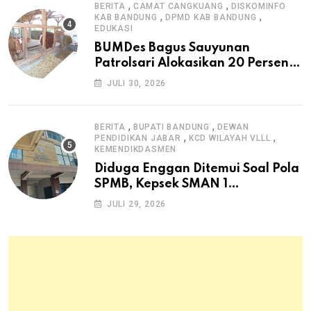
,
,
BERITA
CAMAT CANGKUANG
DISKOMINFO
,
,
KAB BANDUNG
DPMD KAB BANDUNG
EDUKASI
BUMDes Bagus Sauyunan
Patrolsari Alokasikan 20 Persen
Dana Desa untuk Ketahanan
JULI 30, 2026
Pangan Hewani dan Nabati
,
,
BERITA
BUPATI BANDUNG
DEWAN
,
,
PENDIDIKAN JABAR
KCD WILAYAH VLLL
KEMENDIKDASMEN
Diduga Enggan Ditemui Soal Pola
SPMB, Kepsek SMAN 1
Dayeuhkolot Dikeluhkan Orang
JULI 29, 2026
Tua Siswa