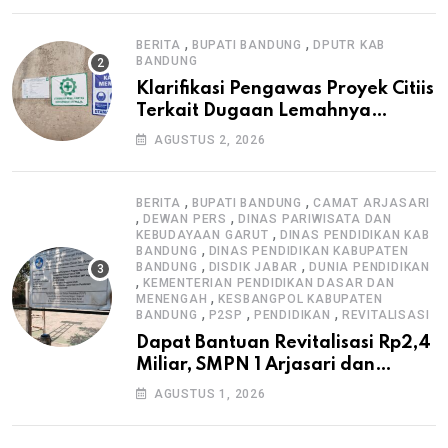
,
,
BERITA
BUPATI BANDUNG
DPUTR KAB
BANDUNG
Klarifikasi Pengawas Proyek Citiis
Terkait Dugaan Lemahnya
Pengawasan K3
AGUSTUS 2, 2026
,
,
BERITA
BUPATI BANDUNG
CAMAT ARJASARI
,
,
DEWAN PERS
DINAS PARIWISATA DAN
,
KEBUDAYAAN GARUT
DINAS PENDIDIKAN KAB
,
BANDUNG
DINAS PENDIDIKAN KABUPATEN
,
,
BANDUNG
DISDIK JABAR
DUNIA PENDIDIKAN
,
KEMENTERIAN PENDIDIKAN DASAR DAN
,
MENENGAH
KESBANGPOL KABUPATEN
,
,
,
BANDUNG
P2SP
PENDIDIKAN
REVITALISASI
Dapat Bantuan Revitalisasi Rp2,4
Miliar, SMPN 1 Arjasari dan
Masyarakat Sambut Antusias
AGUSTUS 1, 2026