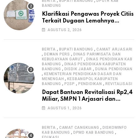
,
,
BERITA
BUPATI BANDUNG
DPUTR KAB
BANDUNG
Klarifikasi Pengawas Proyek Citiis
Terkait Dugaan Lemahnya
Pengawasan K3
AGUSTUS 2, 2026
,
,
BERITA
BUPATI BANDUNG
CAMAT ARJASARI
,
,
DEWAN PERS
DINAS PARIWISATA DAN
,
KEBUDAYAAN GARUT
DINAS PENDIDIKAN KAB
,
BANDUNG
DINAS PENDIDIKAN KABUPATEN
,
,
BANDUNG
DISDIK JABAR
DUNIA PENDIDIKAN
,
KEMENTERIAN PENDIDIKAN DASAR DAN
,
MENENGAH
KESBANGPOL KABUPATEN
,
,
,
BANDUNG
P2SP
PENDIDIKAN
REVITALISASI
Dapat Bantuan Revitalisasi Rp2,4
Miliar, SMPN 1 Arjasari dan
Masyarakat Sambut Antusias
AGUSTUS 1, 2026
,
,
BERITA
CAMAT CANGKUANG
DISKOMINFO
,
,
KAB BANDUNG
DPMD KAB BANDUNG
EDUKASI