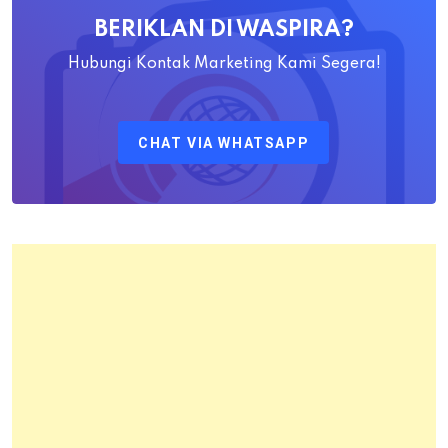
Awaludin
BERIKLAN DI WASPIRA?
S.SiT.,
M.H
Hubungi Kontak Marketing Kami Segera!
Sebagai
Kepala
CHAT VIA WHATSAPP
Kantor
Pertanahan
Kota
Bandung