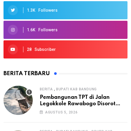
1.3K
Followers
1.6K
Followers
28
Subscriber
BERITA TERBARU
,
BERITA
BUPATI KAB BANDUNG
Pembangunan TPT di Jalan
Legokkole Rawabogo Disorot
Warga, Selesai Tanpa Papan
AGUSTUS 5, 2026
Informasi Proyek