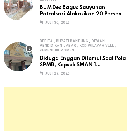
BUMDes Bagus Sauyunan
Patrolsari Alokasikan 20 Persen
Dana Desa untuk Ketahanan
JULI 30, 2026
Pangan Hewani dan Nabati
,
,
BERITA
BUPATI BANDUNG
DEWAN
,
,
PENDIDIKAN JABAR
KCD WILAYAH VLLL
KEMENDIKDASMEN
Diduga Enggan Ditemui Soal Pola
SPMB, Kepsek SMAN 1
Dayeuhkolot Dikeluhkan Orang
JULI 29, 2026
Tua Siswa