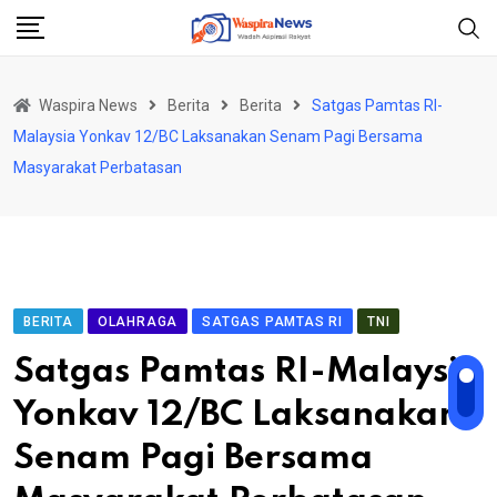
Skip
to
content
Waspira News
Berita
Berita
Satgas Pamtas RI-
Malaysia Yonkav 12/BC Laksanakan Senam Pagi Bersama
Masyarakat Perbatasan
BERITA
OLAHRAGA
SATGAS PAMTAS RI
TNI
Satgas Pamtas RI-Malaysia
Yonkav 12/BC Laksanakan
Senam Pagi Bersama