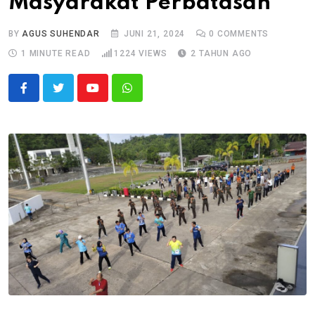
Masyarakat Perbatasan
BY
AGUS SUHENDAR
JUNI 21, 2024
0
COMMENTS
1 MINUTE READ
1224
VIEWS
2 TAHUN AGO
Youtube
Whatsapp