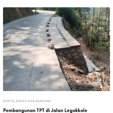
,
BERITA
BUPATI KAB BANDUNG
B
Pembangunan TPT di Jalan Legokkole
K