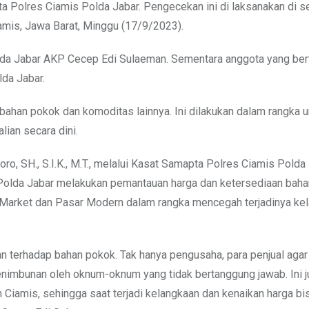
ta Polres Ciamis Polda Jabar. Pengecekan ini di laksanakan di s
mis, Jawa Barat, Minggu (17/9/2023).
olda Jabar AKP Cecep Edi Sulaeman. Sementara anggota yang ber
lda Jabar.
ahan pokok dan komoditas lainnya. Ini dilakukan dalam rangka u
ian secara dini.
, SH., S.I.K., M.T., melalui Kasat Samapta Polres Ciamis Pold
Polda Jabar melakukan pemantauan harga dan ketersediaan baha
i Market dan Pasar Modern dalam rangka mencegah terjadinya ke
 terhadap bahan pokok. Tak hanya pengusaha, para penjual agar
nimbunan oleh oknum-oknum yang tidak bertanggung jawab. Ini j
n Ciamis, sehingga saat terjadi kelangkaan dan kenaikan harga b