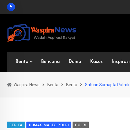
Skip
to
content
Berita
Bencana
Dunia
Kasus
Inspirasi
Waspira News
Berita
Berita
Satuan Samapta Patrol
BERITA
HUMAS MABES POLRI
POLRI