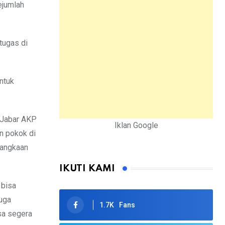
ejumlah
tugas di
ntuk
a Jabar AKP
Iklan Google
n pokok di
langkaan
IKUTI KAMI
 bisa
uga
1.7K
Fans
isa segera