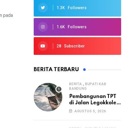
1.3K
Followers
an pada
1.6K
Followers
28
Subscriber
BERITA TERBARU
,
BERITA
BUPATI KAB
BANDUNG
Pembangunan TPT
di Jalan Legokkole
Rawabogo Disorot
AGUSTUS 5, 2026
Warga, Selesai
Tanpa Papan