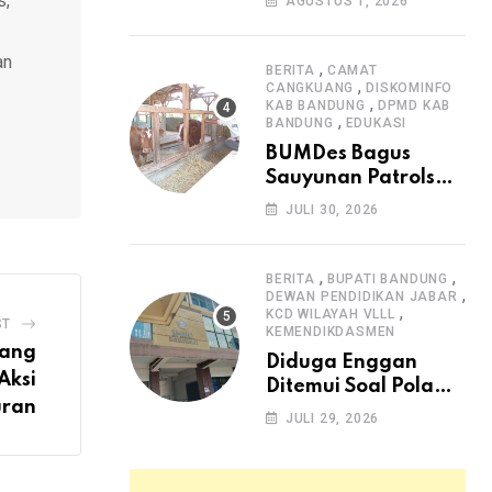
s,
AGUSTUS 1, 2026
Arjasari dan
Masyarakat Sambut
an
Antusias
,
BERITA
CAMAT
,
CANGKUANG
DISKOMINFO
,
KAB BANDUNG
DPMD KAB
,
BANDUNG
EDUKASI
BUMDes Bagus
Sauyunan Patrolsari
Alokasikan 20
JULI 30, 2026
Persen Dana Desa
untuk Ketahanan
Pangan Hewani dan
,
,
BERITA
BUPATI BANDUNG
,
Nabati
DEWAN PENDIDIKAN JABAR
,
KCD WILAYAH VLLL
ST
KEMENDIKDASMEN
bang
Diduga Enggan
Aksi
Ditemui Soal Pola
ran
SPMB, Kepsek SMAN
JULI 29, 2026
1 Dayeuhkolot
Dikeluhkan Orang
Tua Siswa