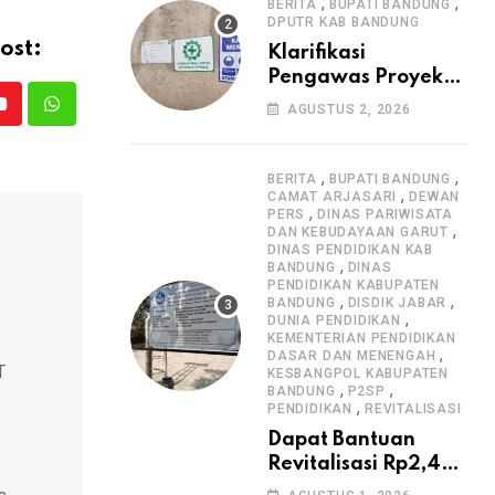
Informasi Proyek
,
,
BERITA
BUPATI BANDUNG
DPUTR KAB BANDUNG
ost:
Klarifikasi
Pengawas Proyek
Citiis Terkait
AGUSTUS 2, 2026
Youtube
Whatsapp
Dugaan Lemahnya
Pengawasan K3
,
,
BERITA
BUPATI BANDUNG
,
CAMAT ARJASARI
DEWAN
,
PERS
DINAS PARIWISATA
,
DAN KEBUDAYAAN GARUT
DINAS PENDIDIKAN KAB
,
BANDUNG
DINAS
PENDIDIKAN KABUPATEN
,
,
BANDUNG
DISDIK JABAR
,
DUNIA PENDIDIKAN
KEMENTERIAN PENDIDIKAN
,
DASAR DAN MENENGAH
T
KESBANGPOL KABUPATEN
,
,
BANDUNG
P2SP
,
PENDIDIKAN
REVITALISASI
Dapat Bantuan
Revitalisasi Rp2,4
Miliar, SMPN 1