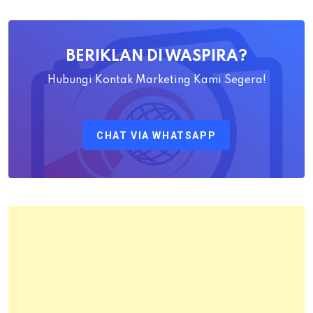
Yayat
Ahadiat
Awaludin
BERIKLAN DI WASPIRA?
S.SiT.,
M.H
Hubungi Kontak Marketing Kami Segera!
Sebagai
Kepala
CHAT VIA WHATSAPP
Kantor
Pertanahan
Kota
Bandung