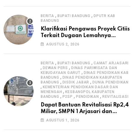
Informasi Proyek
,
,
BERITA
BUPATI BANDUNG
DPUTR KAB
BANDUNG
Klarifikasi Pengawas Proyek Citiis
Terkait Dugaan Lemahnya
Pengawasan K3
AGUSTUS 2, 2026
,
,
BERITA
BUPATI BANDUNG
CAMAT ARJASARI
,
,
DEWAN PERS
DINAS PARIWISATA DAN
,
KEBUDAYAAN GARUT
DINAS PENDIDIKAN KAB
,
BANDUNG
DINAS PENDIDIKAN KABUPATEN
,
,
BANDUNG
DISDIK JABAR
DUNIA PENDIDIKAN
,
KEMENTERIAN PENDIDIKAN DASAR DAN
,
MENENGAH
KESBANGPOL KABUPATEN
,
,
,
BANDUNG
P2SP
PENDIDIKAN
REVITALISASI
Dapat Bantuan Revitalisasi Rp2,4
Miliar, SMPN 1 Arjasari dan
Masyarakat Sambut Antusias
AGUSTUS 1, 2026