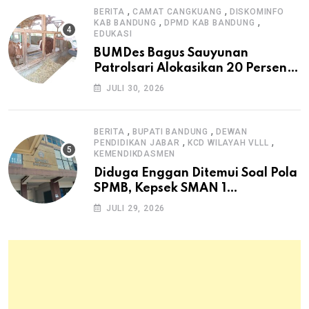
,
,
BERITA
CAMAT CANGKUANG
DISKOMINFO
,
,
KAB BANDUNG
DPMD KAB BANDUNG
EDUKASI
BUMDes Bagus Sauyunan
Patrolsari Alokasikan 20 Persen
Dana Desa untuk Ketahanan
JULI 30, 2026
Pangan Hewani dan Nabati
,
,
BERITA
BUPATI BANDUNG
DEWAN
,
,
PENDIDIKAN JABAR
KCD WILAYAH VLLL
KEMENDIKDASMEN
Diduga Enggan Ditemui Soal Pola
SPMB, Kepsek SMAN 1
Dayeuhkolot Dikeluhkan Orang
JULI 29, 2026
Tua Siswa