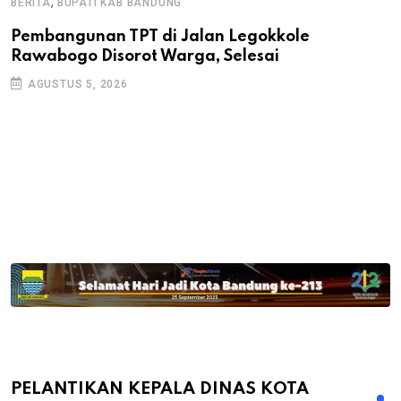
,
BERITA
BUPATI KAB BANDUNG
B
Pembangunan TPT di Jalan Legokkole
K
Rawabogo Disorot Warga, Selesai
D
AGUSTUS 5, 2026
PELANTIKAN KEPALA DINAS KOTA