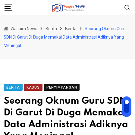
Skip
to
content
Waspira News
Berita
Berita
Seorang Oknum Guru
SDN Di Garut Di Duga Memakai Data Administrasi Adiknya Yang
Meningal
BERITA
KASUS
PENYIMPANGAN
Seorang Oknum Guru SDN
Di Garut Di Duga Memakai
Data Administrasi Adiknya