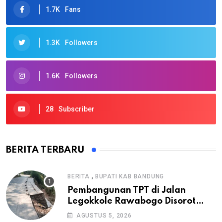
1.7K
Fans
1.3K
Followers
1.6K
Followers
28
Subscriber
BERITA TERBARU
,
BERITA
BUPATI KAB BANDUNG
Pembangunan TPT di Jalan
Legokkole Rawabogo Disorot
Warga, Selesai Tanpa Papan
AGUSTUS 5, 2026