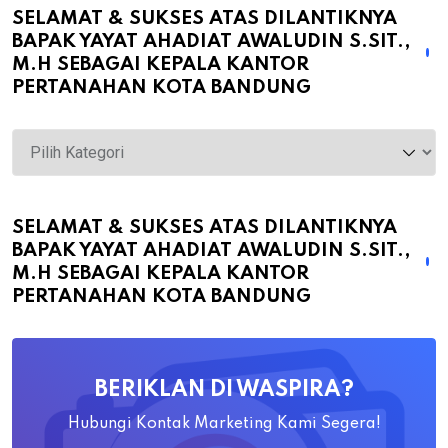
SELAMAT & SUKSES ATAS DILANTIKNYA
BAPAK YAYAT AHADIAT AWALUDIN S.SIT.,
M.H SEBAGAI KEPALA KANTOR
PERTANAHAN KOTA BANDUNG
Selamat
&
Sukses
atas
SELAMAT & SUKSES ATAS DILANTIKNYA
BAPAK YAYAT AHADIAT AWALUDIN S.SIT.,
Dilantiknya
M.H SEBAGAI KEPALA KANTOR
Bapak
PERTANAHAN KOTA BANDUNG
Yayat
Ahadiat
Awaludin
BERIKLAN DI WASPIRA?
S.SiT.,
M.H
Hubungi Kontak Marketing Kami Segera!