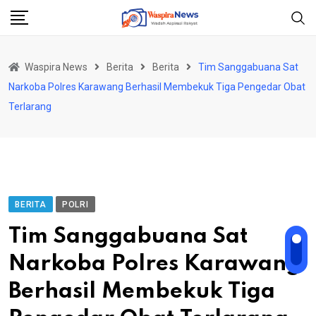
Skip
to
content
Waspira News
Berita
Berita
Tim Sanggabuana Sat
Narkoba Polres Karawang Berhasil Membekuk Tiga Pengedar Obat
Terlarang
BERITA
POLRI
Tim Sanggabuana Sat
Narkoba Polres Karawang
Berhasil Membekuk Tiga