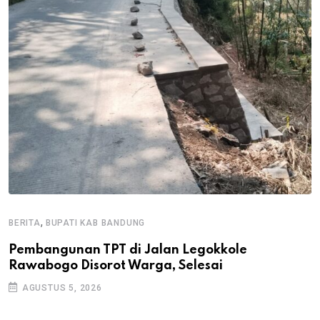
,
BERITA
BUPATI KAB BANDUNG
B
Pembangunan TPT di Jalan Legokkole
K
Rawabogo Disorot Warga, Selesai
D
AGUSTUS 5, 2026