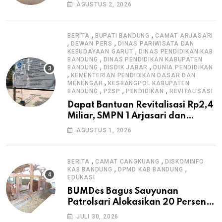
Pengawasan K3
AGUSTUS 2, 2026
,
,
BERITA
BUPATI BANDUNG
CAMAT ARJASARI
,
,
DEWAN PERS
DINAS PARIWISATA DAN
,
KEBUDAYAAN GARUT
DINAS PENDIDIKAN KAB
,
BANDUNG
DINAS PENDIDIKAN KABUPATEN
,
,
BANDUNG
DISDIK JABAR
DUNIA PENDIDIKAN
,
KEMENTERIAN PENDIDIKAN DASAR DAN
,
MENENGAH
KESBANGPOL KABUPATEN
,
,
,
BANDUNG
P2SP
PENDIDIKAN
REVITALISASI
Dapat Bantuan Revitalisasi Rp2,4
Miliar, SMPN 1 Arjasari dan
Masyarakat Sambut Antusias
AGUSTUS 1, 2026
,
,
BERITA
CAMAT CANGKUANG
DISKOMINFO
,
,
KAB BANDUNG
DPMD KAB BANDUNG
EDUKASI
BUMDes Bagus Sauyunan
Patrolsari Alokasikan 20 Persen
Dana Desa untuk Ketahanan
JULI 30, 2026