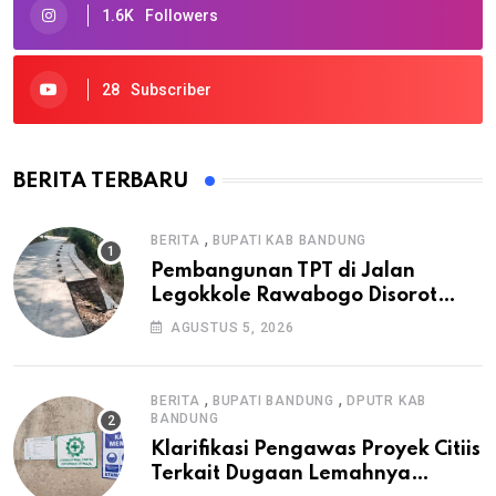
1.6K
Followers
28
Subscriber
BERITA TERBARU
,
BERITA
BUPATI KAB BANDUNG
Pembangunan TPT di Jalan
Legokkole Rawabogo Disorot
Warga, Selesai Tanpa Papan
AGUSTUS 5, 2026
Informasi Proyek
,
,
BERITA
BUPATI BANDUNG
DPUTR KAB
BANDUNG
Klarifikasi Pengawas Proyek Citiis
Terkait Dugaan Lemahnya