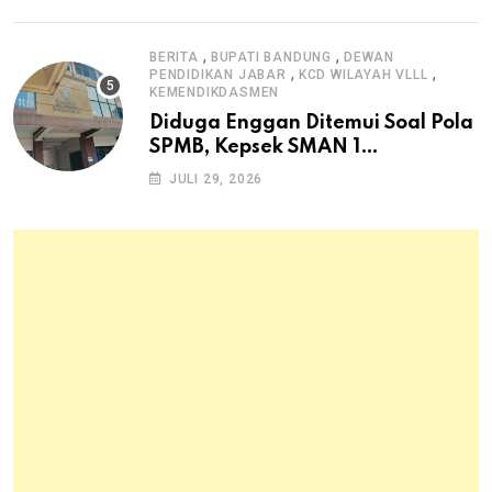
Pangan Hewani dan Nabati
,
,
BERITA
BUPATI BANDUNG
DEWAN
,
,
PENDIDIKAN JABAR
KCD WILAYAH VLLL
KEMENDIKDASMEN
Diduga Enggan Ditemui Soal Pola
SPMB, Kepsek SMAN 1
Dayeuhkolot Dikeluhkan Orang
JULI 29, 2026
Tua Siswa