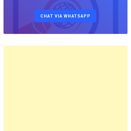
Sebagai
Kepala
CHAT VIA WHATSAPP
Kantor
Pertanahan
Kota
Bandung