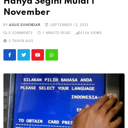
Hanya Segini Mulai 1
November
BY
AGUS SUHENDAR
SEPTEMBER 12, 2023
0
COMMENTS
1 MINUTE READ
4156
VIEWS
3 TAHUN AGO
Youtube
Whatsapp