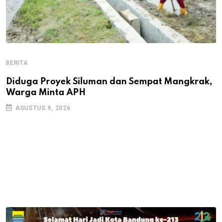
BERITA
B
B
Diduga Proyek Siluman dan Sempat Mangkrak,
Warga Minta APH
P
D
AGUSTUS 9, 2026