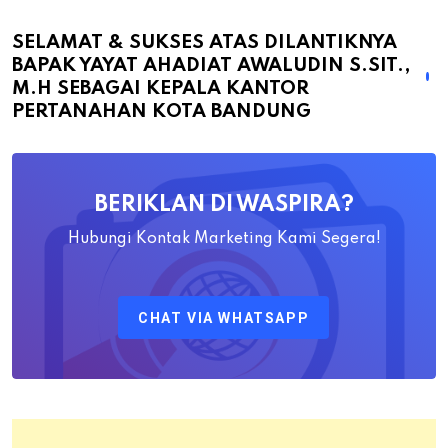
Sukses
atas
SELAMAT & SUKSES ATAS DILANTIKNYA
BAPAK YAYAT AHADIAT AWALUDIN S.SIT.,
Dilantiknya
M.H SEBAGAI KEPALA KANTOR
Bapak
PERTANAHAN KOTA BANDUNG
Yayat
Ahadiat
Awaludin
BERIKLAN DI WASPIRA?
S.SiT.,
M.H
Hubungi Kontak Marketing Kami Segera!
Sebagai
Kepala
CHAT VIA WHATSAPP
Kantor
Pertanahan
Kota
Bandung