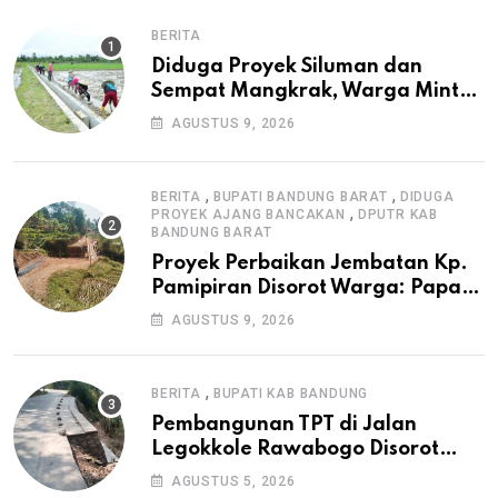
BERITA
Diduga Proyek Siluman dan
Sempat Mangkrak, Warga Minta
APH Usut Tuntas Pembangunan
AGUSTUS 9, 2026
Irigasi P3-TGAI di Cangkuang
,
,
BERITA
BUPATI BANDUNG BARAT
DIDUGA
,
PROYEK AJANG BANCAKAN
DPUTR KAB
BANDUNG BARAT
Proyek Perbaikan Jembatan Kp.
Pamipiran Disorot Warga: Papan
Informasi Tak Cantumkan PPK,
AGUSTUS 9, 2026
Konsultan, dan Prosedur K3
,
BERITA
BUPATI KAB BANDUNG
Pembangunan TPT di Jalan
Legokkole Rawabogo Disorot
Warga, Selesai Tanpa Papan
AGUSTUS 5, 2026
Informasi Proyek