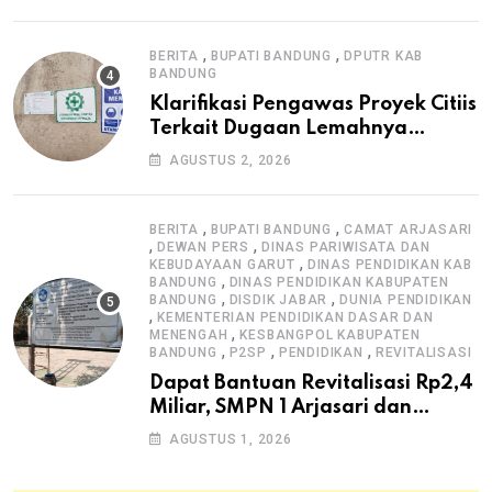
,
,
BERITA
BUPATI BANDUNG
DPUTR KAB
BANDUNG
Klarifikasi Pengawas Proyek Citiis
Terkait Dugaan Lemahnya
Pengawasan K3
AGUSTUS 2, 2026
,
,
BERITA
BUPATI BANDUNG
CAMAT ARJASARI
,
,
DEWAN PERS
DINAS PARIWISATA DAN
,
KEBUDAYAAN GARUT
DINAS PENDIDIKAN KAB
,
BANDUNG
DINAS PENDIDIKAN KABUPATEN
,
,
BANDUNG
DISDIK JABAR
DUNIA PENDIDIKAN
,
KEMENTERIAN PENDIDIKAN DASAR DAN
,
MENENGAH
KESBANGPOL KABUPATEN
,
,
,
BANDUNG
P2SP
PENDIDIKAN
REVITALISASI
Dapat Bantuan Revitalisasi Rp2,4
Miliar, SMPN 1 Arjasari dan
Masyarakat Sambut Antusias
AGUSTUS 1, 2026