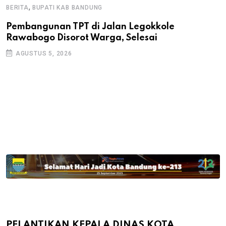
,
BERITA
BUPATI KAB BANDUNG
B
Pembangunan TPT di Jalan Legokkole
K
Rawabogo Disorot Warga, Selesai
D
AGUSTUS 5, 2026
PELANTIKAN KEPALA DINAS KOTA