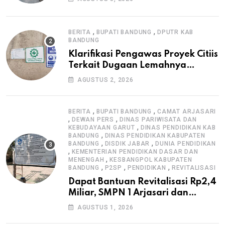
Informasi Proyek
,
,
BERITA
BUPATI BANDUNG
DPUTR KAB
BANDUNG
Klarifikasi Pengawas Proyek Citiis
Terkait Dugaan Lemahnya
Pengawasan K3
AGUSTUS 2, 2026
,
,
BERITA
BUPATI BANDUNG
CAMAT ARJASARI
,
,
DEWAN PERS
DINAS PARIWISATA DAN
,
KEBUDAYAAN GARUT
DINAS PENDIDIKAN KAB
,
BANDUNG
DINAS PENDIDIKAN KABUPATEN
,
,
BANDUNG
DISDIK JABAR
DUNIA PENDIDIKAN
,
KEMENTERIAN PENDIDIKAN DASAR DAN
,
MENENGAH
KESBANGPOL KABUPATEN
,
,
,
BANDUNG
P2SP
PENDIDIKAN
REVITALISASI
Dapat Bantuan Revitalisasi Rp2,4
Miliar, SMPN 1 Arjasari dan
Masyarakat Sambut Antusias
AGUSTUS 1, 2026