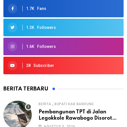
1.7K
Fans
1.3K
Followers
1.6K
Followers
28
Subscriber
BERITA TERBARU
,
BERITA
BUPATI KAB BANDUNG
Pembangunan TPT di Jalan
Legokkole Rawabogo Disorot
Warga, Selesai Tanpa Papan
AGUSTUS 5, 2026