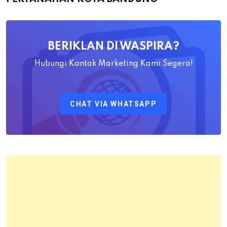
Yayat
Ahadiat
Awaludin
BERIKLAN DI WASPIRA?
S.SiT.,
M.H
Hubungi Kontak Marketing Kami Segera!
Sebagai
Kepala
CHAT VIA WHATSAPP
Kantor
Pertanahan
Kota
Bandung