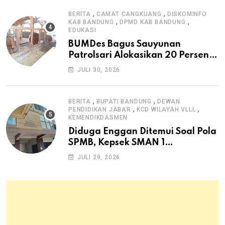
,
,
BERITA
CAMAT CANGKUANG
DISKOMINFO
,
,
KAB BANDUNG
DPMD KAB BANDUNG
EDUKASI
BUMDes Bagus Sauyunan
Patrolsari Alokasikan 20 Persen
Dana Desa untuk Ketahanan
JULI 30, 2026
Pangan Hewani dan Nabati
,
,
BERITA
BUPATI BANDUNG
DEWAN
,
,
PENDIDIKAN JABAR
KCD WILAYAH VLLL
KEMENDIKDASMEN
Diduga Enggan Ditemui Soal Pola
SPMB, Kepsek SMAN 1
Dayeuhkolot Dikeluhkan Orang
JULI 29, 2026
Tua Siswa