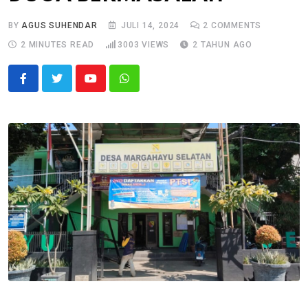
BY
AGUS SUHENDAR
JULI 14, 2024
2
COMMENTS
2 MINUTES READ
3003
VIEWS
2 TAHUN AGO
Youtube
Whatsapp