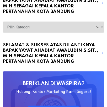
BAPAK YAYAT AHADIAT AWALUDIN S.SIT.,
M.H SEBAGAI KEPALA KANTOR
PERTANAHAN KOTA BANDUNG
Selamat
&
Sukses
atas
SELAMAT & SUKSES ATAS DILANTIKNYA
BAPAK YAYAT AHADIAT AWALUDIN S.SIT.,
Dilantiknya
M.H SEBAGAI KEPALA KANTOR
Bapak
PERTANAHAN KOTA BANDUNG
Yayat
Ahadiat
Awaludin
BERIKLAN DI WASPIRA?
S.SiT.,
M.H
Hubungi Kontak Marketing Kami Segera!
Sebagai
Kepala