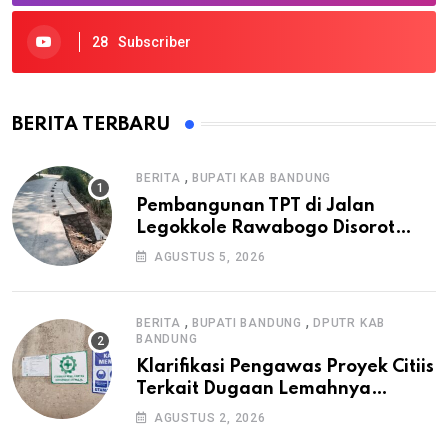
28
Subscriber
BERITA TERBARU
,
BERITA
BUPATI KAB BANDUNG
Pembangunan TPT di Jalan
Legokkole Rawabogo Disorot
Warga, Selesai Tanpa Papan
AGUSTUS 5, 2026
Informasi Proyek
,
,
BERITA
BUPATI BANDUNG
DPUTR KAB
BANDUNG
Klarifikasi Pengawas Proyek Citiis
Terkait Dugaan Lemahnya
Pengawasan K3
AGUSTUS 2, 2026