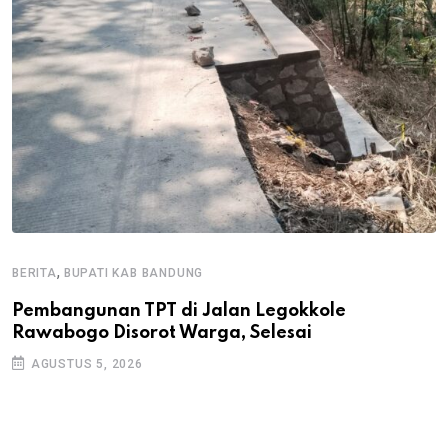
,
BERITA
BUPATI KAB BANDUNG
B
Pembangunan TPT di Jalan Legokkole
K
Rawabogo Disorot Warga, Selesai
D
AGUSTUS 5, 2026