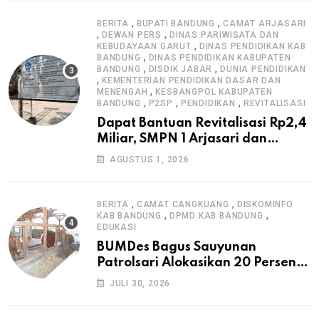
,
,
BERITA
BUPATI BANDUNG
CAMAT ARJASARI
,
,
DEWAN PERS
DINAS PARIWISATA DAN
,
KEBUDAYAAN GARUT
DINAS PENDIDIKAN KAB
,
BANDUNG
DINAS PENDIDIKAN KABUPATEN
,
,
BANDUNG
DISDIK JABAR
DUNIA PENDIDIKAN
,
KEMENTERIAN PENDIDIKAN DASAR DAN
,
MENENGAH
KESBANGPOL KABUPATEN
,
,
,
BANDUNG
P2SP
PENDIDIKAN
REVITALISASI
Dapat Bantuan Revitalisasi Rp2,4
Miliar, SMPN 1 Arjasari dan
Masyarakat Sambut Antusias
AGUSTUS 1, 2026
,
,
BERITA
CAMAT CANGKUANG
DISKOMINFO
,
,
KAB BANDUNG
DPMD KAB BANDUNG
EDUKASI
BUMDes Bagus Sauyunan
Patrolsari Alokasikan 20 Persen
Dana Desa untuk Ketahanan
JULI 30, 2026
Pangan Hewani dan Nabati