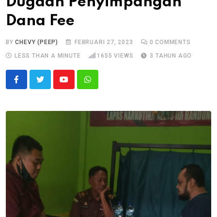
Dugaan Penyimpangan
Dana Fee
BY
CHEVY (PEEP)
FEBRUARI 27, 2023
0
COMMENTS
LESS THAN A MINUTE
1655
VIEWS
3 TAHUN AGO
Youtube
Whatsapp