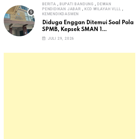
,
,
BERITA
BUPATI BANDUNG
DEWAN
,
,
PENDIDIKAN JABAR
KCD WILAYAH VLLL
KEMENDIKDASMEN
Diduga Enggan Ditemui Soal Pola
SPMB, Kepsek SMAN 1
Dayeuhkolot Dikeluhkan Orang
JULI 29, 2026
Tua Siswa