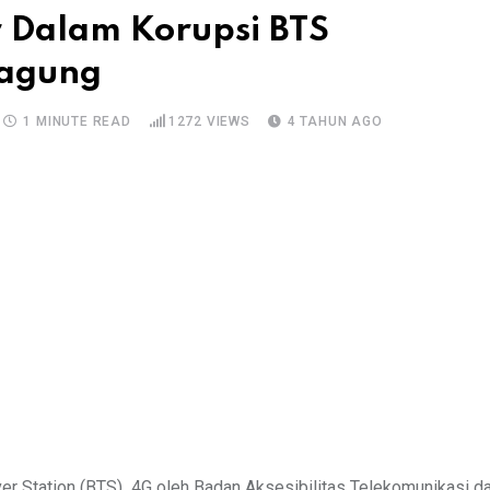
 Dalam Korupsi BTS
jagung
1 MINUTE READ
1272
VIEWS
4 TAHUN AGO
r Station (BTS) 4G oleh Badan Aksesibilitas Telekomunikasi d