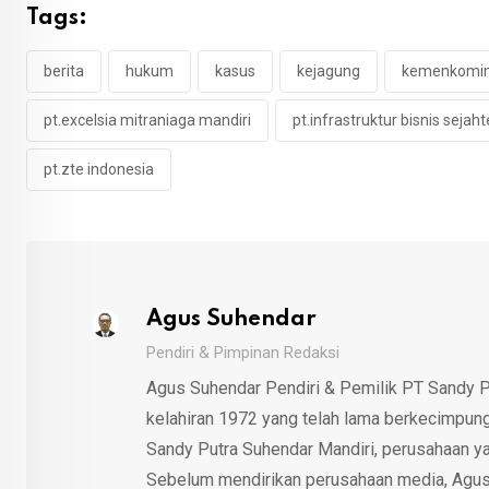
Tags:
berita
hukum
kasus
kejagung
kemenkomi
pt.excelsia mitraniaga mandiri
pt.infrastruktur bisnis sejaht
pt.zte indonesia
Agus Suhendar
Pendiri & Pimpinan Redaksi
Agus Suhendar Pendiri & Pemilik PT Sandy P
kelahiran 1972 yang telah lama berkecimpung d
Sandy Putra Suhendar Mandiri, perusahaan y
Sebelum mendirikan perusahaan media, Agus