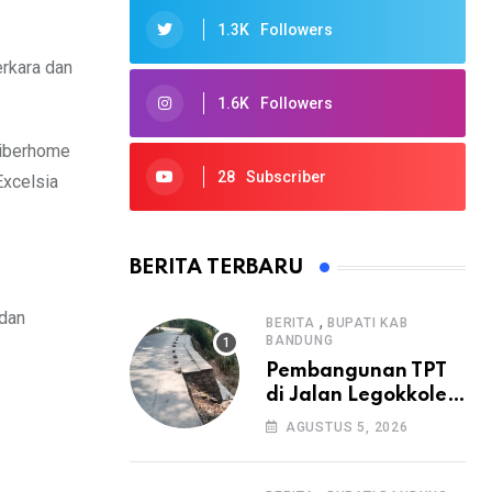
1.3K
Followers
erkara dan
1.6K
Followers
Fiberhome
28
Subscriber
Excelsia
BERITA TERBARU
 dan
,
BERITA
BUPATI KAB
BANDUNG
Pembangunan TPT
di Jalan Legokkole
Rawabogo Disorot
AGUSTUS 5, 2026
Warga, Selesai
Tanpa Papan