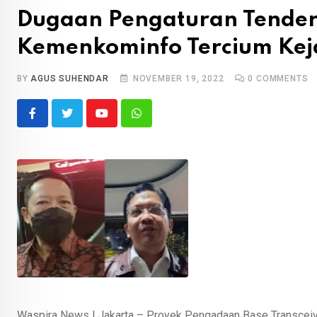
Dugaan Pengaturan Tender
Kemenkominfo Tercium Ke
BY
AGUS SUHENDAR
NOVEMBER 19, 2022
0
COMMENTS
Youtube
Whatsapp
Waspira News l Jakarta – Proyek Pengadaan Base Transceive