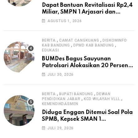
Dapat Bantuan Revitalisasi Rp2,4
Miliar, SMPN 1 Arjasari dan
Masyarakat Sambut Antusias
AGUSTUS 1, 2026
,
,
BERITA
CAMAT CANGKUANG
DISKOMINFO
,
,
KAB BANDUNG
DPMD KAB BANDUNG
EDUKASI
BUMDes Bagus Sauyunan
Patrolsari Alokasikan 20 Persen
Dana Desa untuk Ketahanan
JULI 30, 2026
Pangan Hewani dan Nabati
,
,
BERITA
BUPATI BANDUNG
DEWAN
,
,
PENDIDIKAN JABAR
KCD WILAYAH VLLL
KEMENDIKDASMEN
Diduga Enggan Ditemui Soal Pola
SPMB, Kepsek SMAN 1
Dayeuhkolot Dikeluhkan Orang
JULI 29, 2026
Tua Siswa