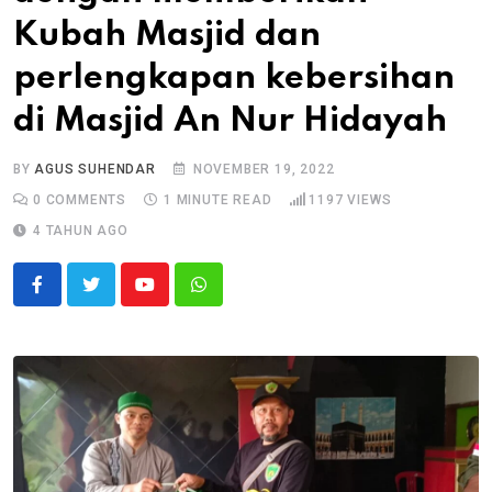
Kubah Masjid dan
perlengkapan kebersihan
di Masjid An Nur Hidayah
BY
AGUS SUHENDAR
NOVEMBER 19, 2022
0
COMMENTS
1 MINUTE READ
1197
VIEWS
4 TAHUN AGO
Youtube
Whatsapp