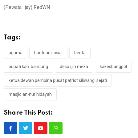
(Pewata : jay) RedWN
Tags:
agama
bantuan sosial
berita
bupati kab. bandung
desa giri meka
kakesbangpol
ketua dewan pembina pusat patriot siliwangi sejati
masjid an-nur hidayah
Share This Post:
Youtube
Whatsapp