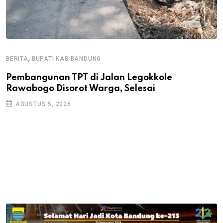
,
BERITA
BUPATI KAB BANDUNG
B
Pembangunan TPT di Jalan Legokkole
K
Rawabogo Disorot Warga, Selesai
D
AGUSTUS 5, 2026