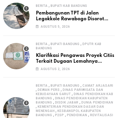
,
BERITA
BUPATI KAB BANDUNG
Pembangunan TPT di Jalan
Legokkole Rawabogo Disorot
Warga, Selesai Tanpa Papan
AGUSTUS 5, 2026
Informasi Proyek
,
,
BERITA
BUPATI BANDUNG
DPUTR KAB
BANDUNG
Klarifikasi Pengawas Proyek Citiis
Terkait Dugaan Lemahnya
Pengawasan K3
AGUSTUS 2, 2026
,
,
BERITA
BUPATI BANDUNG
CAMAT ARJASARI
,
,
DEWAN PERS
DINAS PARIWISATA DAN
,
KEBUDAYAAN GARUT
DINAS PENDIDIKAN KAB
,
BANDUNG
DINAS PENDIDIKAN KABUPATEN
,
,
BANDUNG
DISDIK JABAR
DUNIA PENDIDIKAN
,
KEMENTERIAN PENDIDIKAN DASAR DAN
,
MENENGAH
KESBANGPOL KABUPATEN
,
,
,
BANDUNG
P2SP
PENDIDIKAN
REVITALISASI