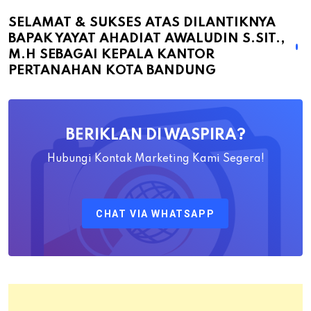
Sukses
atas
SELAMAT & SUKSES ATAS DILANTIKNYA
BAPAK YAYAT AHADIAT AWALUDIN S.SIT.,
Dilantiknya
M.H SEBAGAI KEPALA KANTOR
Bapak
PERTANAHAN KOTA BANDUNG
Yayat
Ahadiat
Awaludin
BERIKLAN DI WASPIRA?
S.SiT.,
M.H
Hubungi Kontak Marketing Kami Segera!
Sebagai
Kepala
CHAT VIA WHATSAPP
Kantor
Pertanahan
Kota
Bandung