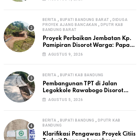
Irigasi P3-TGAI di Cangkuang
,
,
BERITA
BUPATI BANDUNG BARAT
DIDUGA
,
PROYEK AJANG BANCAKAN
DPUTR KAB
BANDUNG BARAT
Proyek Perbaikan Jembatan Kp.
Pamipiran Disorot Warga: Papan
Informasi Tak Cantumkan PPK,
AGUSTUS 9, 2026
Konsultan, dan Prosedur K3
,
BERITA
BUPATI KAB BANDUNG
Pembangunan TPT di Jalan
Legokkole Rawabogo Disorot
Warga, Selesai Tanpa Papan
AGUSTUS 5, 2026
Informasi Proyek
,
,
BERITA
BUPATI BANDUNG
DPUTR KAB
BANDUNG
Klarifikasi Pengawas Proyek Citiis