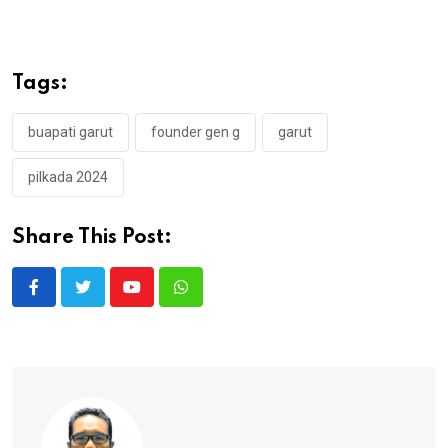
Tags:
buapati garut
founder gen g
garut
pilkada 2024
Share This Post:
Youtube
Whatsapp