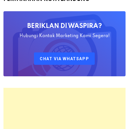
Yayat
Ahadiat
Awaludin
BERIKLAN DI WASPIRA?
S.SiT.,
M.H
Hubungi Kontak Marketing Kami Segera!
Sebagai
Kepala
CHAT VIA WHATSAPP
Kantor
Pertanahan
Kota
Bandung