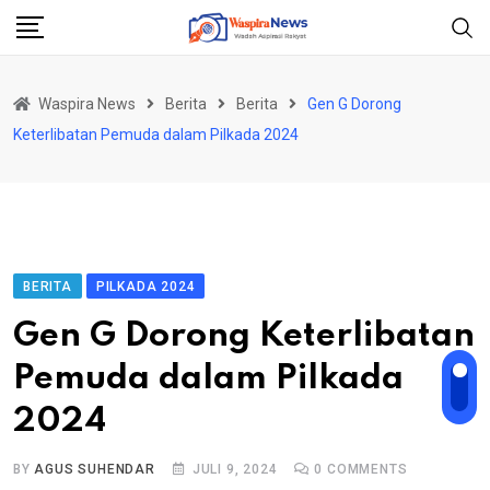
Skip
to
content
Waspira News
Berita
Berita
Gen G Dorong
Keterlibatan Pemuda dalam Pilkada 2024
BERITA
PILKADA 2024
Gen G Dorong Keterlibatan
Pemuda dalam Pilkada
2024
BY
AGUS SUHENDAR
JULI 9, 2024
0
COMMENTS