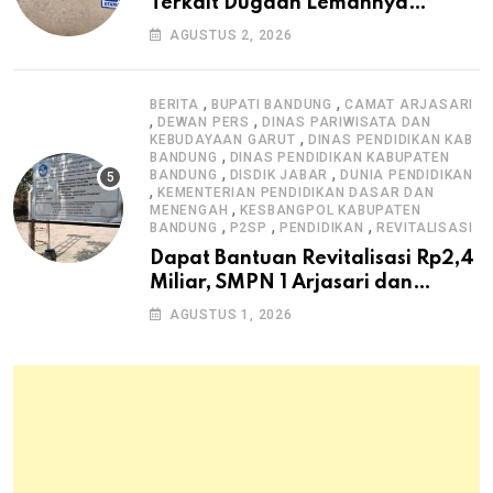
Terkait Dugaan Lemahnya
Pengawasan K3
AGUSTUS 2, 2026
,
,
BERITA
BUPATI BANDUNG
CAMAT ARJASARI
,
,
DEWAN PERS
DINAS PARIWISATA DAN
,
KEBUDAYAAN GARUT
DINAS PENDIDIKAN KAB
,
BANDUNG
DINAS PENDIDIKAN KABUPATEN
,
,
BANDUNG
DISDIK JABAR
DUNIA PENDIDIKAN
,
KEMENTERIAN PENDIDIKAN DASAR DAN
,
MENENGAH
KESBANGPOL KABUPATEN
,
,
,
BANDUNG
P2SP
PENDIDIKAN
REVITALISASI
Dapat Bantuan Revitalisasi Rp2,4
Miliar, SMPN 1 Arjasari dan
Masyarakat Sambut Antusias
AGUSTUS 1, 2026