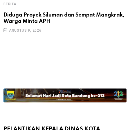
BERITA
B
B
Diduga Proyek Siluman dan Sempat Mangkrak,
Warga Minta APH
P
D
AGUSTUS 9, 2026
PELANTIKAN KEPALA DINAS KOTA