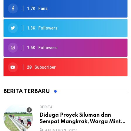
1.7K
Fans
1.3K
Followers
1.6K
Followers
28
Subscriber
BERITA TERBARU
BERITA
Diduga Proyek Siluman dan
Sempat Mangkrak, Warga Minta
APH Usut Tuntas Pembangunan
AGUSTUS 9, 2026