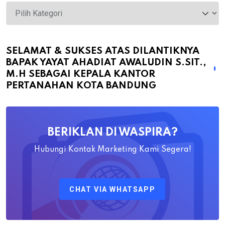
Selamat
&
Sukses
atas
SELAMAT & SUKSES ATAS DILANTIKNYA
BAPAK YAYAT AHADIAT AWALUDIN S.SIT.,
Dilantiknya
M.H SEBAGAI KEPALA KANTOR
Bapak
PERTANAHAN KOTA BANDUNG
Yayat
Ahadiat
Awaludin
BERIKLAN DI WASPIRA?
S.SiT.,
M.H
Hubungi Kontak Marketing Kami Segera!
Sebagai
Kepala
CHAT VIA WHATSAPP
Kantor
Pertanahan
Kota