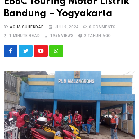
EBBC Touring Motor Listrik
Bandung – Yogyakarta
BY
AGUS SUHENDAR
JULI 9, 2024
0
COMMENTS
1 MINUTE READ
1956
VIEWS
2 TAHUN AGO
Youtube
Whatsapp