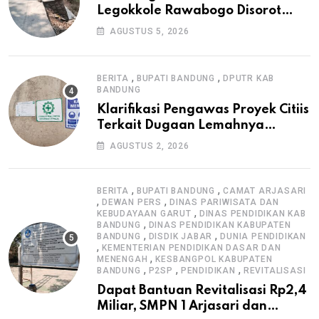
Legokkole Rawabogo Disorot
Warga, Selesai Tanpa Papan
AGUSTUS 5, 2026
Informasi Proyek
,
,
BERITA
BUPATI BANDUNG
DPUTR KAB
BANDUNG
Klarifikasi Pengawas Proyek Citiis
Terkait Dugaan Lemahnya
Pengawasan K3
AGUSTUS 2, 2026
,
,
BERITA
BUPATI BANDUNG
CAMAT ARJASARI
,
,
DEWAN PERS
DINAS PARIWISATA DAN
,
KEBUDAYAAN GARUT
DINAS PENDIDIKAN KAB
,
BANDUNG
DINAS PENDIDIKAN KABUPATEN
,
,
BANDUNG
DISDIK JABAR
DUNIA PENDIDIKAN
,
KEMENTERIAN PENDIDIKAN DASAR DAN
,
MENENGAH
KESBANGPOL KABUPATEN
,
,
,
BANDUNG
P2SP
PENDIDIKAN
REVITALISASI
Dapat Bantuan Revitalisasi Rp2,4
Miliar, SMPN 1 Arjasari dan