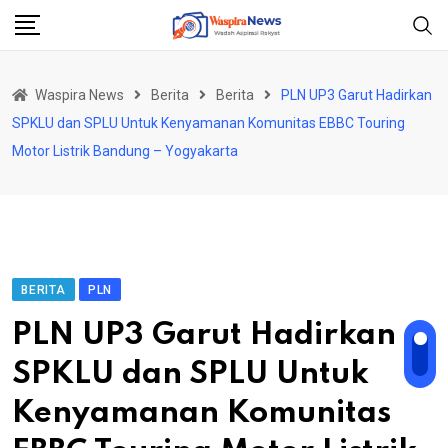
Skip
to
content
Waspira News
Berita
Berita
PLN UP3 Garut Hadirkan
SPKLU dan SPLU Untuk Kenyamanan Komunitas EBBC Touring
Motor Listrik Bandung – Yogyakarta
BERITA
PLN
PLN UP3 Garut Hadirkan
SPKLU dan SPLU Untuk
Kenyamanan Komunitas