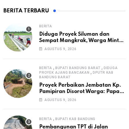
BERITA TERBARU
BERITA
Diduga Proyek Siluman dan
Sempat Mangkrak, Warga Minta
APH Usut Tuntas Pembangunan
AGUSTUS 9, 2026
Irigasi P3-TGAI di Cangkuang
,
,
BERITA
BUPATI BANDUNG BARAT
DIDUGA
,
PROYEK AJANG BANCAKAN
DPUTR KAB
BANDUNG BARAT
Proyek Perbaikan Jembatan Kp.
Pamipiran Disorot Warga: Papan
Informasi Tak Cantumkan PPK,
AGUSTUS 9, 2026
Konsultan, dan Prosedur K3
,
BERITA
BUPATI KAB BANDUNG
Pembangunan TPT di Jalan