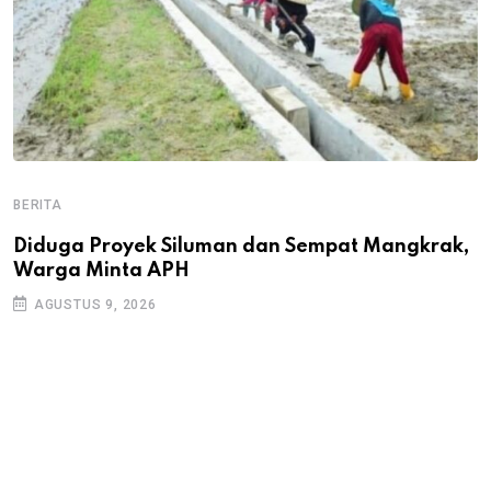
BERITA
B
B
Diduga Proyek Siluman dan Sempat Mangkrak,
Warga Minta APH
P
D
AGUSTUS 9, 2026