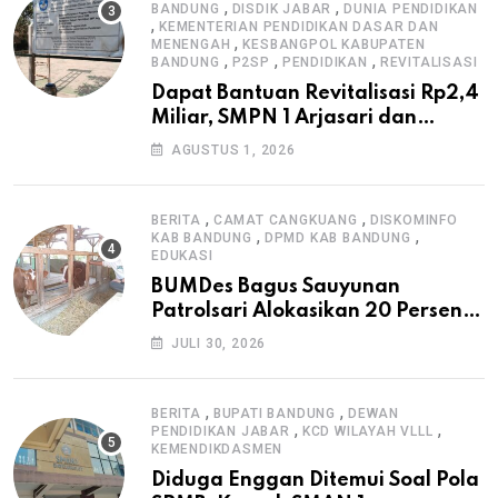
,
,
BANDUNG
DISDIK JABAR
DUNIA PENDIDIKAN
,
KEMENTERIAN PENDIDIKAN DASAR DAN
,
MENENGAH
KESBANGPOL KABUPATEN
,
,
,
BANDUNG
P2SP
PENDIDIKAN
REVITALISASI
Dapat Bantuan Revitalisasi Rp2,4
Miliar, SMPN 1 Arjasari dan
Masyarakat Sambut Antusias
AGUSTUS 1, 2026
,
,
BERITA
CAMAT CANGKUANG
DISKOMINFO
,
,
KAB BANDUNG
DPMD KAB BANDUNG
EDUKASI
BUMDes Bagus Sauyunan
Patrolsari Alokasikan 20 Persen
Dana Desa untuk Ketahanan
JULI 30, 2026
Pangan Hewani dan Nabati
,
,
BERITA
BUPATI BANDUNG
DEWAN
,
,
PENDIDIKAN JABAR
KCD WILAYAH VLLL
KEMENDIKDASMEN
Diduga Enggan Ditemui Soal Pola