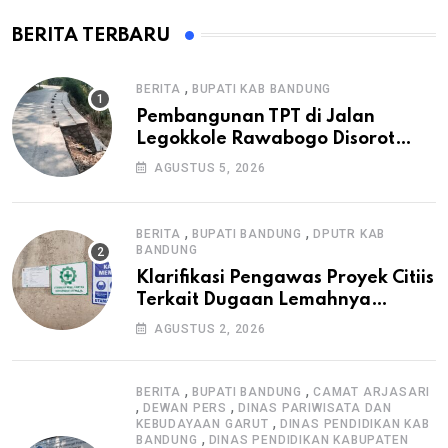
BERITA TERBARU
,
BERITA
BUPATI KAB BANDUNG
Pembangunan TPT di Jalan
Legokkole Rawabogo Disorot
Warga, Selesai Tanpa Papan
AGUSTUS 5, 2026
Informasi Proyek
,
,
BERITA
BUPATI BANDUNG
DPUTR KAB
BANDUNG
Klarifikasi Pengawas Proyek Citiis
Terkait Dugaan Lemahnya
Pengawasan K3
AGUSTUS 2, 2026
,
,
BERITA
BUPATI BANDUNG
CAMAT ARJASARI
,
,
DEWAN PERS
DINAS PARIWISATA DAN
,
KEBUDAYAAN GARUT
DINAS PENDIDIKAN KAB
,
BANDUNG
DINAS PENDIDIKAN KABUPATEN