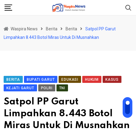
Skip
to
content
Waspira News
Berita
Berita
Satpol PP Garut
Limpahkan 8.443 Botol Miras Untuk Di Musnahkan
BERITA
BUPATI GARUT
EDUKASI
HUKUM
KASUS
KEJATI GARUT
POLRI
TNI
Satpol PP Garut
Limpahkan 8.443 Botol
Miras Untuk Di Musnahkan