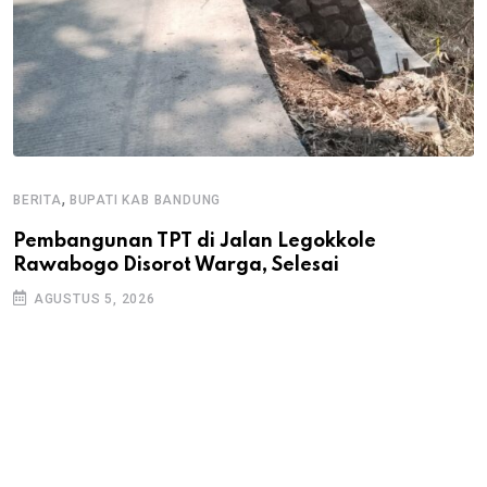
,
BERITA
BUPATI KAB BANDUNG
B
Pembangunan TPT di Jalan Legokkole
K
Rawabogo Disorot Warga, Selesai
D
AGUSTUS 5, 2026