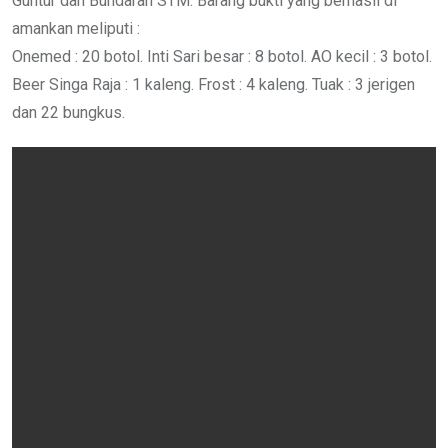
Guntur dan Bundaran STM. Barang bukti yang berhasil di
amankan meliputi :
Onemed : 20 botol. Inti Sari besar : 8 botol. AO kecil : 3 botol.
Beer Singa Raja : 1 kaleng. Frost : 4 kaleng. Tuak : 3 jerigen
dan 22 bungkus.