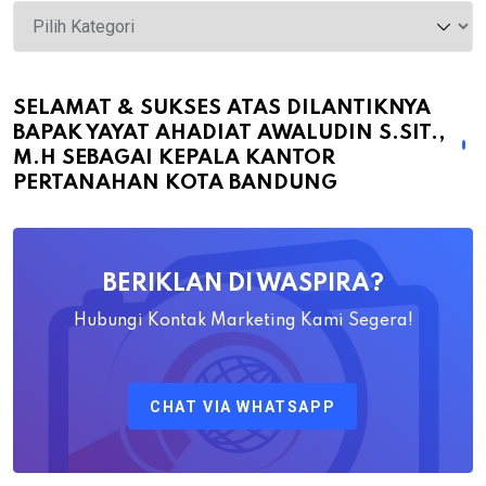
Selamat
&
Sukses
atas
SELAMAT & SUKSES ATAS DILANTIKNYA
BAPAK YAYAT AHADIAT AWALUDIN S.SIT.,
Dilantiknya
M.H SEBAGAI KEPALA KANTOR
Bapak
PERTANAHAN KOTA BANDUNG
Yayat
Ahadiat
Awaludin
BERIKLAN DI WASPIRA?
S.SiT.,
M.H
Hubungi Kontak Marketing Kami Segera!
Sebagai
Kepala
CHAT VIA WHATSAPP
Kantor
Pertanahan
Kota