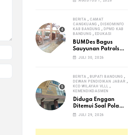
AGUSTUS 1, 2026
Arjasari dan
Masyarakat Sambut
Antusias
,
BERITA
CAMAT
,
CANGKUANG
DISKOMINFO
,
KAB BANDUNG
DPMD KAB
,
BANDUNG
EDUKASI
BUMDes Bagus
Sauyunan Patrolsari
Alokasikan 20
JULI 30, 2026
Persen Dana Desa
untuk Ketahanan
Pangan Hewani dan
,
,
BERITA
BUPATI BANDUNG
,
Nabati
DEWAN PENDIDIKAN JABAR
,
KCD WILAYAH VLLL
KEMENDIKDASMEN
Diduga Enggan
Ditemui Soal Pola
SPMB, Kepsek SMAN
JULI 29, 2026
1 Dayeuhkolot
Dikeluhkan Orang
Tua Siswa