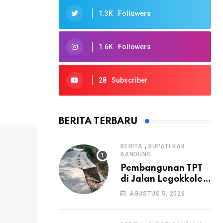
1.3K
Followers
1.6K
Followers
28
Subscriber
BERITA TERBARU
,
BERITA
BUPATI KAB
BANDUNG
Pembangunan TPT
di Jalan Legokkole
Rawabogo Disorot
AGUSTUS 5, 2026
Warga, Selesai
Tanpa Papan