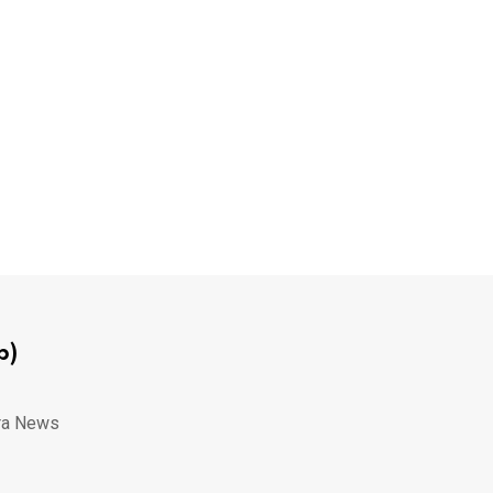
p)
ra News