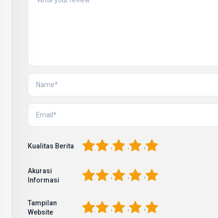
1
2
3
4
5
Kualitas Berita
Akurasi
1
2
3
4
5
Informasi
Tampilan
1
2
3
4
5
Website