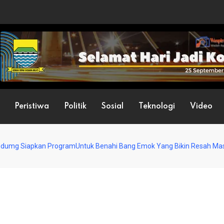
Peristiwa
Politik
Sosial
Teknologi
Video
andumg Siapkan ProgramUntuk Benahi Bang Emok Yang Bikin Resah Ma