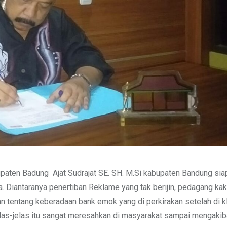
aten Badung Ajat Sudrajat SE. SH. M.Si kabupaten Bandung sia
 Diantaranya penertiban Reklame yang tak berijin, pedagang kak
an tentang keberadaan bank emok yang di perkirakan setelah di kl
elas-jelas itu sangat meresahkan di masyarakat sampai mengakib