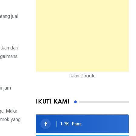
tang jual
tkan dari
Bagaimana
Iklan Google
injam
IKUTI KAMI
gga, Maka
 Emok yang
1.7K
Fans