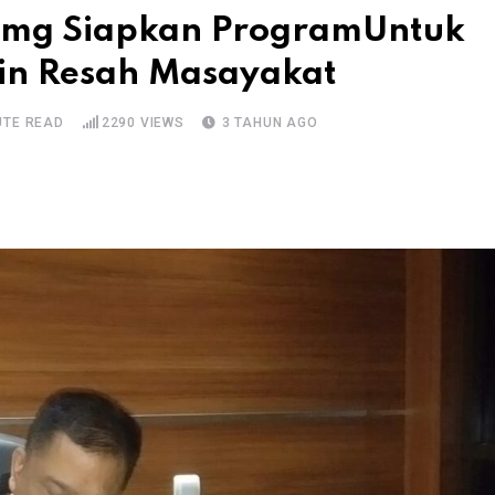
umg Siapkan ProgramUntuk
in Resah Masayakat
UTE READ
2290
VIEWS
3 TAHUN AGO