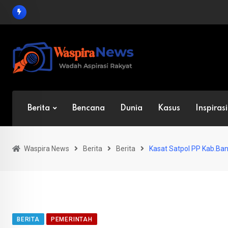
Skip
to
content
Berita
Bencana
Dunia
Kasus
Inspirasi
Waspira News
Berita
Berita
Kasat Satpol PP Kab.B
BERITA
PEMERINTAH