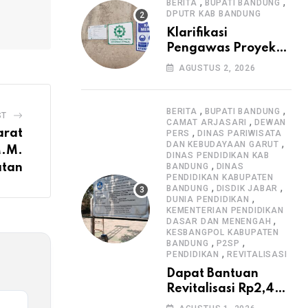
Informasi Proyek
,
,
BERITA
BUPATI BANDUNG
DPUTR KAB BANDUNG
Klarifikasi
Pengawas Proyek
Citiis Terkait
AGUSTUS 2, 2026
Dugaan Lemahnya
Pengawasan K3
,
,
BERITA
BUPATI BANDUNG
ST
,
CAMAT ARJASARI
DEWAN
,
arat
PERS
DINAS PARIWISATA
,
DAN KEBUDAYAAN GARUT
M.M.
DINAS PENDIDIKAN KAB
,
atan
BANDUNG
DINAS
PENDIDIKAN KABUPATEN
,
,
BANDUNG
DISDIK JABAR
,
DUNIA PENDIDIKAN
KEMENTERIAN PENDIDIKAN
,
DASAR DAN MENENGAH
KESBANGPOL KABUPATEN
,
,
BANDUNG
P2SP
,
PENDIDIKAN
REVITALISASI
Dapat Bantuan
Revitalisasi Rp2,4
Miliar, SMPN 1