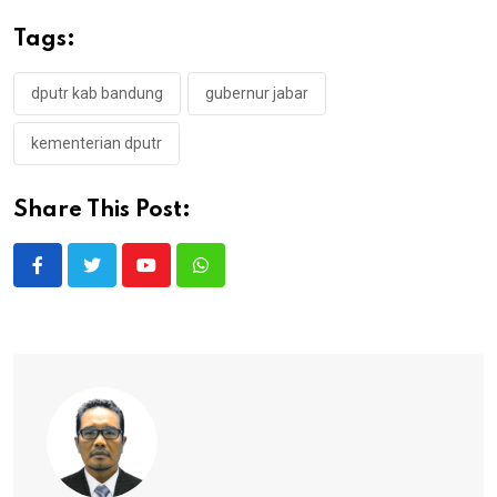
Tags:
dputr kab bandung
gubernur jabar
kementerian dputr
Share This Post:
Youtube
Whatsapp