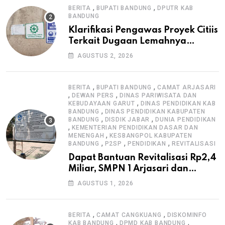
,
,
BERITA
BUPATI BANDUNG
DPUTR KAB
BANDUNG
Klarifikasi Pengawas Proyek Citiis
Terkait Dugaan Lemahnya
Pengawasan K3
AGUSTUS 2, 2026
,
,
BERITA
BUPATI BANDUNG
CAMAT ARJASARI
,
,
DEWAN PERS
DINAS PARIWISATA DAN
,
KEBUDAYAAN GARUT
DINAS PENDIDIKAN KAB
,
BANDUNG
DINAS PENDIDIKAN KABUPATEN
,
,
BANDUNG
DISDIK JABAR
DUNIA PENDIDIKAN
,
KEMENTERIAN PENDIDIKAN DASAR DAN
,
MENENGAH
KESBANGPOL KABUPATEN
,
,
,
BANDUNG
P2SP
PENDIDIKAN
REVITALISASI
Dapat Bantuan Revitalisasi Rp2,4
Miliar, SMPN 1 Arjasari dan
Masyarakat Sambut Antusias
AGUSTUS 1, 2026
,
,
BERITA
CAMAT CANGKUANG
DISKOMINFO
,
,
KAB BANDUNG
DPMD KAB BANDUNG