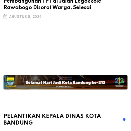
Pembangunan TPT di Jalan Legokkole
K
Rawabogo Disorot Warga, Selesai
D
AGUSTUS 5, 2026
PELANTIKAN KEPALA DINAS KOTA
BANDUNG