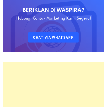
Awaludin
BERIKLAN DI WASPIRA?
S.SiT.,
M.H
Hubungi Kontak Marketing Kami Segera!
Sebagai
Kepala
CHAT VIA WHATSAPP
Kantor
Pertanahan
Kota
Bandung