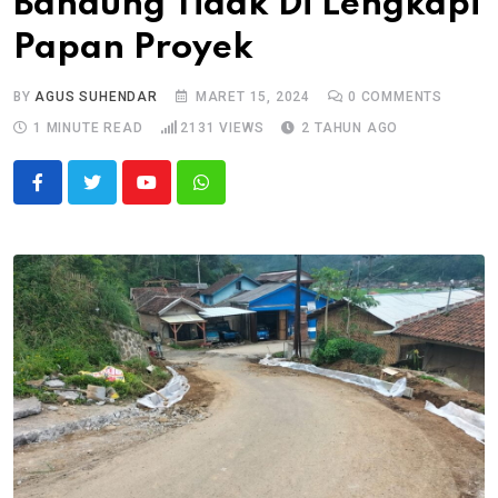
Bandung Tidak Di Lengkapi
Papan Proyek
BY
AGUS SUHENDAR
MARET 15, 2024
0
COMMENTS
1 MINUTE READ
2131
VIEWS
2 TAHUN AGO
Youtube
Whatsapp