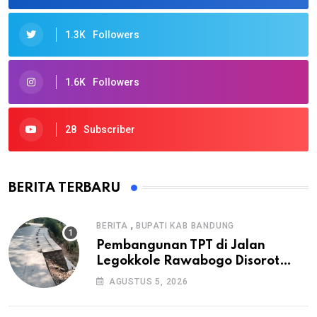
1.3K
Followers
1.6K
Followers
28
Subscriber
BERITA TERBARU
,
BERITA
BUPATI KAB BANDUNG
Pembangunan TPT di Jalan
Legokkole Rawabogo Disorot
Warga, Selesai Tanpa Papan
AGUSTUS 5, 2026
Informasi Proyek