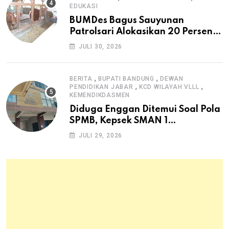
EDUKASI
BUMDes Bagus Sauyunan
Patrolsari Alokasikan 20 Persen
Dana Desa untuk Ketahanan
JULI 30, 2026
Pangan Hewani dan Nabati
,
,
BERITA
BUPATI BANDUNG
DEWAN
,
,
PENDIDIKAN JABAR
KCD WILAYAH VLLL
KEMENDIKDASMEN
Diduga Enggan Ditemui Soal Pola
SPMB, Kepsek SMAN 1
Dayeuhkolot Dikeluhkan Orang
JULI 29, 2026
Tua Siswa