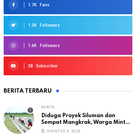
1.7K
Fans
1.3K
Followers
1.6K
Followers
28
Subscriber
BERITA TERBARU
BERITA
Diduga Proyek Siluman dan
Sempat Mangkrak, Warga Minta
APH Usut Tuntas Pembangunan
AGUSTUS 9, 2026
Irigasi P3-TGAI di Cangkuang