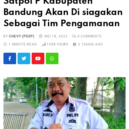
Satpol P Kabupaten
Bandung Akan Di siagakan
Sebagai Tim Pengamanan
BY
CHEVY (PEEP)
MEI 18, 2023
0
COMMENTS
1 MINUTE READ
1088
VIEWS
3 TAHUN AGO
Youtube
Whatsapp