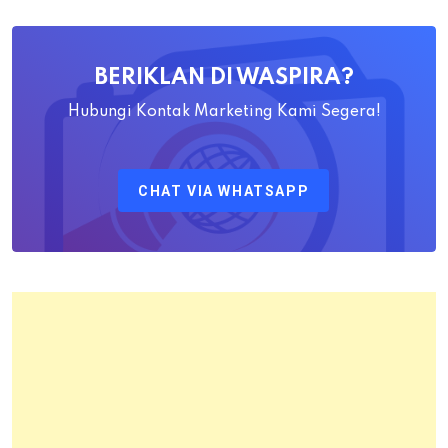
Ahadiat
Awaludin
BERIKLAN DI WASPIRA?
S.SiT.,
M.H
Hubungi Kontak Marketing Kami Segera!
Sebagai
Kepala
CHAT VIA WHATSAPP
Kantor
Pertanahan
Kota
Bandung