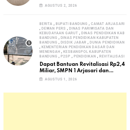
Pengawasan K3
AGUSTUS 2, 2026
,
,
BERITA
BUPATI BANDUNG
CAMAT ARJASARI
,
,
DEWAN PERS
DINAS PARIWISATA DAN
,
KEBUDAYAAN GARUT
DINAS PENDIDIKAN KAB
,
BANDUNG
DINAS PENDIDIKAN KABUPATEN
,
,
BANDUNG
DISDIK JABAR
DUNIA PENDIDIKAN
,
KEMENTERIAN PENDIDIKAN DASAR DAN
,
MENENGAH
KESBANGPOL KABUPATEN
,
,
,
BANDUNG
P2SP
PENDIDIKAN
REVITALISASI
Dapat Bantuan Revitalisasi Rp2,4
Miliar, SMPN 1 Arjasari dan
Masyarakat Sambut Antusias
AGUSTUS 1, 2026