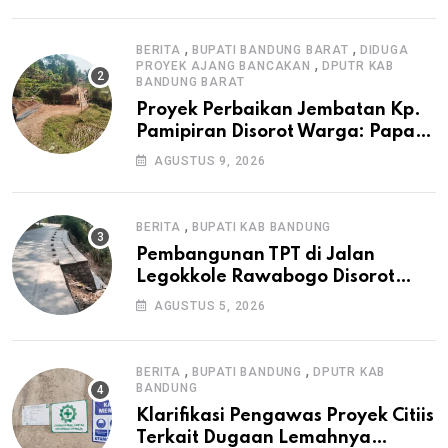
,
,
BERITA
BUPATI BANDUNG BARAT
DIDUGA
,
PROYEK AJANG BANCAKAN
DPUTR KAB
BANDUNG BARAT
Proyek Perbaikan Jembatan Kp.
Pamipiran Disorot Warga: Papan
Informasi Tak Cantumkan PPK,
AGUSTUS 9, 2026
Konsultan, dan Prosedur K3
,
BERITA
BUPATI KAB BANDUNG
Pembangunan TPT di Jalan
Legokkole Rawabogo Disorot
Warga, Selesai Tanpa Papan
AGUSTUS 5, 2026
Informasi Proyek
,
,
BERITA
BUPATI BANDUNG
DPUTR KAB
BANDUNG
Klarifikasi Pengawas Proyek Citiis
Terkait Dugaan Lemahnya