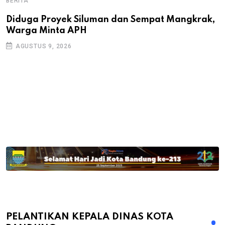
BERITA
B
B
Diduga Proyek Siluman dan Sempat Mangkrak,
Warga Minta APH
P
D
AGUSTUS 9, 2026
PELANTIKAN KEPALA DINAS KOTA