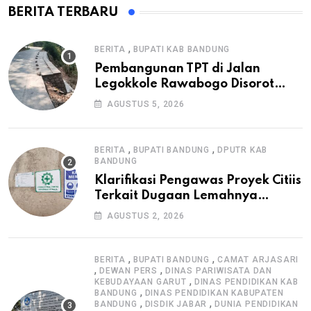
BERITA TERBARU
,
BERITA
BUPATI KAB BANDUNG
Pembangunan TPT di Jalan
Legokkole Rawabogo Disorot
Warga, Selesai Tanpa Papan
AGUSTUS 5, 2026
Informasi Proyek
,
,
BERITA
BUPATI BANDUNG
DPUTR KAB
BANDUNG
Klarifikasi Pengawas Proyek Citiis
Terkait Dugaan Lemahnya
Pengawasan K3
AGUSTUS 2, 2026
,
,
BERITA
BUPATI BANDUNG
CAMAT ARJASARI
,
,
DEWAN PERS
DINAS PARIWISATA DAN
,
KEBUDAYAAN GARUT
DINAS PENDIDIKAN KAB
,
BANDUNG
DINAS PENDIDIKAN KABUPATEN
,
,
BANDUNG
DISDIK JABAR
DUNIA PENDIDIKAN