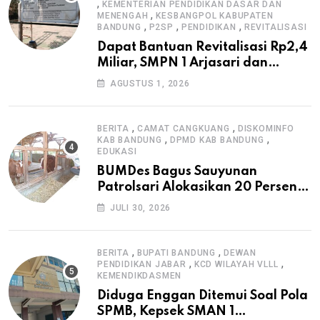
,
KEMENTERIAN PENDIDIKAN DASAR DAN
,
MENENGAH
KESBANGPOL KABUPATEN
,
,
,
BANDUNG
P2SP
PENDIDIKAN
REVITALISASI
Dapat Bantuan Revitalisasi Rp2,4
Miliar, SMPN 1 Arjasari dan
Masyarakat Sambut Antusias
AGUSTUS 1, 2026
,
,
BERITA
CAMAT CANGKUANG
DISKOMINFO
,
,
KAB BANDUNG
DPMD KAB BANDUNG
EDUKASI
BUMDes Bagus Sauyunan
Patrolsari Alokasikan 20 Persen
Dana Desa untuk Ketahanan
JULI 30, 2026
Pangan Hewani dan Nabati
,
,
BERITA
BUPATI BANDUNG
DEWAN
,
,
PENDIDIKAN JABAR
KCD WILAYAH VLLL
KEMENDIKDASMEN
Diduga Enggan Ditemui Soal Pola
SPMB, Kepsek SMAN 1