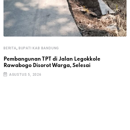
,
BERITA
BUPATI KAB BANDUNG
B
Pembangunan TPT di Jalan Legokkole
K
Rawabogo Disorot Warga, Selesai
D
AGUSTUS 5, 2026