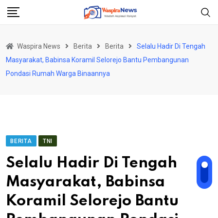
Skip
to
content
Waspira News
Berita
Berita
Selalu Hadir Di Tengah
Masyarakat, Babinsa Koramil Selorejo Bantu Pembangunan
Pondasi Rumah Warga Binaannya
BERITA
TNI
Selalu Hadir Di Tengah
Masyarakat, Babinsa
Koramil Selorejo Bantu