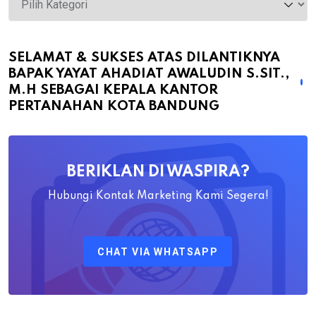
&
Sukses
atas
SELAMAT & SUKSES ATAS DILANTIKNYA
BAPAK YAYAT AHADIAT AWALUDIN S.SIT.,
Dilantiknya
M.H SEBAGAI KEPALA KANTOR
Bapak
PERTANAHAN KOTA BANDUNG
Yayat
Ahadiat
Awaludin
BERIKLAN DI WASPIRA?
S.SiT.,
M.H
Hubungi Kontak Marketing Kami Segera!
Sebagai
Kepala
CHAT VIA WHATSAPP
Kantor
Pertanahan
Kota
Bandung