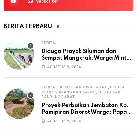
28
Subscriber
BERITA TERBARU
BERITA
Diduga Proyek Siluman dan
Sempat Mangkrak, Warga Minta
APH Usut Tuntas Pembangunan
AGUSTUS 9, 2026
Irigasi P3-TGAI di Cangkuang
,
,
BERITA
BUPATI BANDUNG BARAT
DIDUGA
,
PROYEK AJANG BANCAKAN
DPUTR KAB
BANDUNG BARAT
Proyek Perbaikan Jembatan Kp.
Pamipiran Disorot Warga: Papan
Informasi Tak Cantumkan PPK,
AGUSTUS 9, 2026
Konsultan, dan Prosedur K3