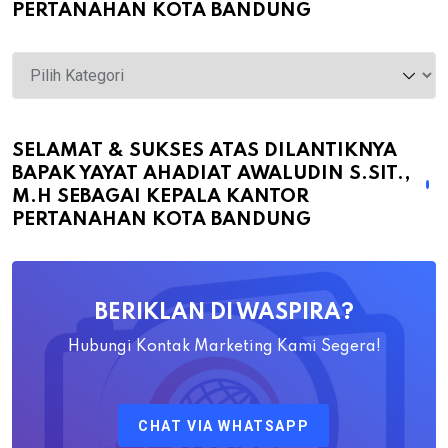
PERTANAHAN KOTA BANDUNG
Selamat
&
Sukses
atas
SELAMAT & SUKSES ATAS DILANTIKNYA
BAPAK YAYAT AHADIAT AWALUDIN S.SIT.,
Dilantiknya
M.H SEBAGAI KEPALA KANTOR
Bapak
PERTANAHAN KOTA BANDUNG
Yayat
Ahadiat
Awaludin
BERIKLAN DI WASPIRA?
S.SiT.,
M.H
Hubungi Kontak Marketing Kami Segera!
Sebagai
Kepala
CHAT VIA WHATSAPP
Kantor