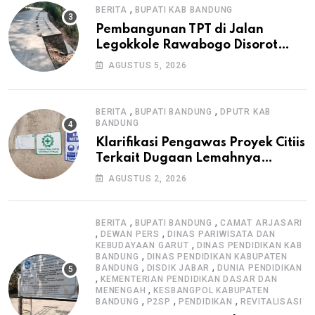
,
BERITA
BUPATI KAB BANDUNG
Pembangunan TPT di Jalan
Legokkole Rawabogo Disorot
Warga, Selesai Tanpa Papan
AGUSTUS 5, 2026
Informasi Proyek
,
,
BERITA
BUPATI BANDUNG
DPUTR KAB
BANDUNG
Klarifikasi Pengawas Proyek Citiis
Terkait Dugaan Lemahnya
Pengawasan K3
AGUSTUS 2, 2026
,
,
BERITA
BUPATI BANDUNG
CAMAT ARJASARI
,
,
DEWAN PERS
DINAS PARIWISATA DAN
,
KEBUDAYAAN GARUT
DINAS PENDIDIKAN KAB
,
BANDUNG
DINAS PENDIDIKAN KABUPATEN
,
,
BANDUNG
DISDIK JABAR
DUNIA PENDIDIKAN
,
KEMENTERIAN PENDIDIKAN DASAR DAN
,
MENENGAH
KESBANGPOL KABUPATEN
,
,
,
BANDUNG
P2SP
PENDIDIKAN
REVITALISASI