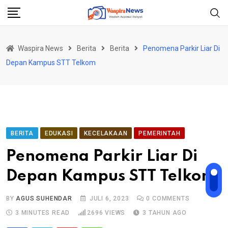
Skip
to
content
Waspira News
Berita
Berita
Penomena Parkir Liar Di
Depan Kampus STT Telkom
BERITA
EDUKASI
KECELAKAAN
PEMERINTAH
Penomena Parkir Liar Di
Depan Kampus STT Telkom
BY
AGUS SUHENDAR
JULI 6, 2023
0
COMMENTS
3 MINUTES READ
2696
VIEWS
3 TAHUN AGO