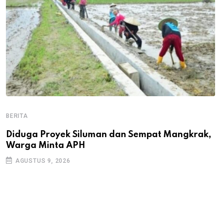
BERITA
B
B
Diduga Proyek Siluman dan Sempat Mangkrak,
Warga Minta APH
P
D
AGUSTUS 9, 2026