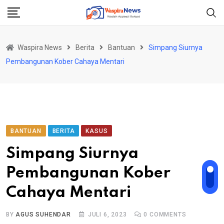
Skip
to
content
Waspira News
Berita
Bantuan
Simpang Siurnya
Pembangunan Kober Cahaya Mentari
BANTUAN
BERITA
KASUS
Simpang Siurnya
Pembangunan Kober
Cahaya Mentari
BY
AGUS SUHENDAR
JULI 6, 2023
0
COMMENTS