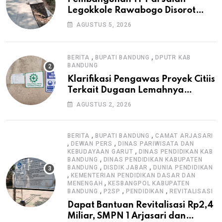
Legokkole Rawabogo Disorot
Warga, Selesai Tanpa Papan
AGUSTUS 5, 2026
Informasi Proyek
,
,
BERITA
BUPATI BANDUNG
DPUTR KAB
BANDUNG
Klarifikasi Pengawas Proyek Citiis
Terkait Dugaan Lemahnya
Pengawasan K3
AGUSTUS 2, 2026
,
,
BERITA
BUPATI BANDUNG
CAMAT ARJASARI
,
,
DEWAN PERS
DINAS PARIWISATA DAN
,
KEBUDAYAAN GARUT
DINAS PENDIDIKAN KAB
,
BANDUNG
DINAS PENDIDIKAN KABUPATEN
,
,
BANDUNG
DISDIK JABAR
DUNIA PENDIDIKAN
,
KEMENTERIAN PENDIDIKAN DASAR DAN
,
MENENGAH
KESBANGPOL KABUPATEN
,
,
,
BANDUNG
P2SP
PENDIDIKAN
REVITALISASI
Dapat Bantuan Revitalisasi Rp2,4
Miliar, SMPN 1 Arjasari dan