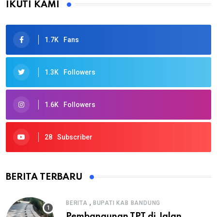
IKUTI KAMI
1.7K
Fans
1.3K
Followers
1.6K
Followers
28
Subscriber
BERITA TERBARU
,
BERITA
BUPATI KAB BANDUNG
Pembangunan TPT di Jalan