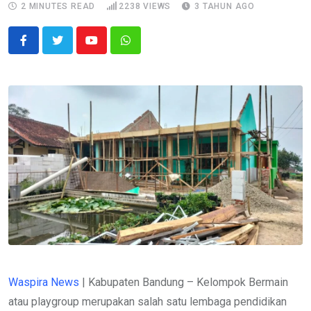
2 MINUTES READ
2238
VIEWS
3 TAHUN AGO
Youtube
Whatsapp
Waspira News
| Kabupaten Bandung – Kelompok Bermain
atau playgroup merupakan salah satu lembaga pendidikan