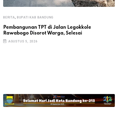
,
BERITA
BUPATI KAB BANDUNG
B
Pembangunan TPT di Jalan Legokkole
K
Rawabogo Disorot Warga, Selesai
D
AGUSTUS 5, 2026