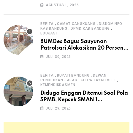
Masyarakat Sambut Antusias
AGUSTUS 1, 2026
,
,
BERITA
CAMAT CANGKUANG
DISKOMINFO
,
,
KAB BANDUNG
DPMD KAB BANDUNG
EDUKASI
BUMDes Bagus Sauyunan
Patrolsari Alokasikan 20 Persen
Dana Desa untuk Ketahanan
JULI 30, 2026
Pangan Hewani dan Nabati
,
,
BERITA
BUPATI BANDUNG
DEWAN
,
,
PENDIDIKAN JABAR
KCD WILAYAH VLLL
KEMENDIKDASMEN
Diduga Enggan Ditemui Soal Pola
SPMB, Kepsek SMAN 1
Dayeuhkolot Dikeluhkan Orang
JULI 29, 2026
Tua Siswa