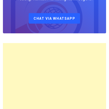
Sebagai
Kepala
CHAT VIA WHATSAPP
Kantor
Pertanahan
Kota
Bandung