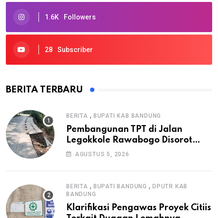
1.6K
Followers
28
Subscriber
BERITA TERBARU
,
BERITA
BUPATI KAB BANDUNG
Pembangunan TPT di Jalan
Legokkole Rawabogo Disorot
Warga, Selesai Tanpa Papan
AGUSTUS 5, 2026
Informasi Proyek
,
,
BERITA
BUPATI BANDUNG
DPUTR KAB
BANDUNG
Klarifikasi Pengawas Proyek Citiis