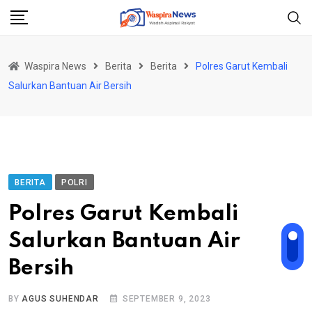
Skip
to
content
Waspira News
Berita
Berita
Polres Garut Kembali
Salurkan Bantuan Air Bersih
BERITA
POLRI
Polres Garut Kembali
Salurkan Bantuan Air
Bersih
BY
AGUS SUHENDAR
SEPTEMBER 9, 2023