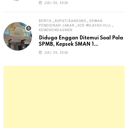
Dana Desa untuk Ketahanan
JULI 30, 2026
Pangan Hewani dan Nabati
,
,
BERITA
BUPATI BANDUNG
DEWAN
,
,
PENDIDIKAN JABAR
KCD WILAYAH VLLL
KEMENDIKDASMEN
Diduga Enggan Ditemui Soal Pola
SPMB, Kepsek SMAN 1
Dayeuhkolot Dikeluhkan Orang
JULI 29, 2026
Tua Siswa