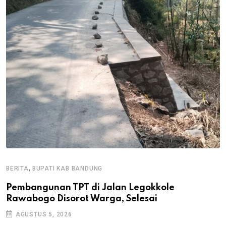
,
BERITA
BUPATI KAB BANDUNG
B
Pembangunan TPT di Jalan Legokkole
K
Rawabogo Disorot Warga, Selesai
D
AGUSTUS 5, 2026