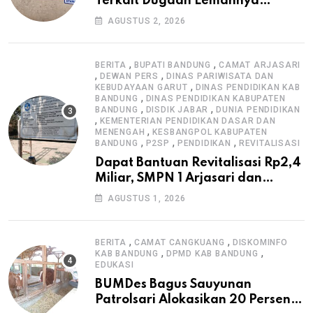
Terkait Dugaan Lemahnya
Pengawasan K3
AGUSTUS 2, 2026
,
,
BERITA
BUPATI BANDUNG
CAMAT ARJASARI
,
,
DEWAN PERS
DINAS PARIWISATA DAN
,
KEBUDAYAAN GARUT
DINAS PENDIDIKAN KAB
,
BANDUNG
DINAS PENDIDIKAN KABUPATEN
,
,
BANDUNG
DISDIK JABAR
DUNIA PENDIDIKAN
,
KEMENTERIAN PENDIDIKAN DASAR DAN
,
MENENGAH
KESBANGPOL KABUPATEN
,
,
,
BANDUNG
P2SP
PENDIDIKAN
REVITALISASI
Dapat Bantuan Revitalisasi Rp2,4
Miliar, SMPN 1 Arjasari dan
Masyarakat Sambut Antusias
AGUSTUS 1, 2026
,
,
BERITA
CAMAT CANGKUANG
DISKOMINFO
,
,
KAB BANDUNG
DPMD KAB BANDUNG
EDUKASI
BUMDes Bagus Sauyunan
Patrolsari Alokasikan 20 Persen