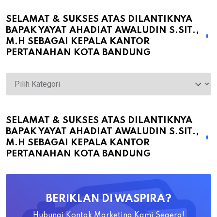
SELAMAT & SUKSES ATAS DILANTIKNYA
BAPAK YAYAT AHADIAT AWALUDIN S.SIT.,
M.H SEBAGAI KEPALA KANTOR
PERTANAHAN KOTA BANDUNG
Selamat
&
Sukses
atas
SELAMAT & SUKSES ATAS DILANTIKNYA
BAPAK YAYAT AHADIAT AWALUDIN S.SIT.,
Dilantiknya
M.H SEBAGAI KEPALA KANTOR
Bapak
PERTANAHAN KOTA BANDUNG
Yayat
Ahadiat
Awaludin
BERIKLAN DI WASPIRA?
S.SiT.,
M.H
Hubungi Kontak Marketing Kami Segera!