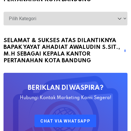
Selamat
&
Sukses
atas
SELAMAT & SUKSES ATAS DILANTIKNYA
BAPAK YAYAT AHADIAT AWALUDIN S.SIT.,
Dilantiknya
M.H SEBAGAI KEPALA KANTOR
Bapak
PERTANAHAN KOTA BANDUNG
Yayat
Ahadiat
Awaludin
BERIKLAN DI WASPIRA?
S.SiT.,
M.H
Hubungi Kontak Marketing Kami Segera!
Sebagai
Kepala
CHAT VIA WHATSAPP
Kantor
Pertanahan