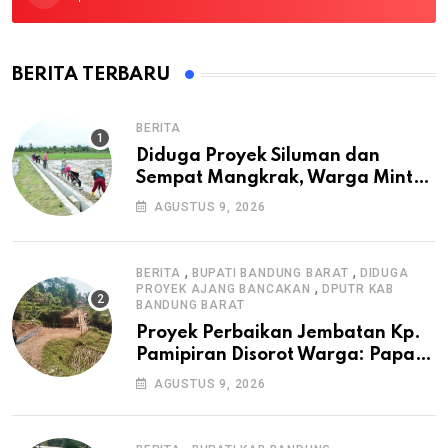
BERITA TERBARU
BERITA
Diduga Proyek Siluman dan
Sempat Mangkrak, Warga Minta
APH Usut Tuntas Pembangunan
AGUSTUS 9, 2026
Irigasi P3-TGAI di Cangkuang
,
,
BERITA
BUPATI BANDUNG BARAT
DIDUGA
,
PROYEK AJANG BANCAKAN
DPUTR KAB
BANDUNG BARAT
Proyek Perbaikan Jembatan Kp.
Pamipiran Disorot Warga: Papan
Informasi Tak Cantumkan PPK,
AGUSTUS 9, 2026
Konsultan, dan Prosedur K3