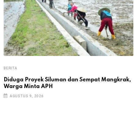
BERITA
B
B
Diduga Proyek Siluman dan Sempat Mangkrak,
Warga Minta APH
P
D
AGUSTUS 9, 2026