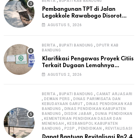
,
BERITA
BUPATI KAB BANDUNG
Pembangunan TPT di Jalan
Legokkole Rawabogo Disorot
Warga, Selesai Tanpa Papan
AGUSTUS 5, 2026
Informasi Proyek
,
,
BERITA
BUPATI BANDUNG
DPUTR KAB
BANDUNG
Klarifikasi Pengawas Proyek Citiis
Terkait Dugaan Lemahnya
Pengawasan K3
AGUSTUS 2, 2026
,
,
BERITA
BUPATI BANDUNG
CAMAT ARJASARI
,
,
DEWAN PERS
DINAS PARIWISATA DAN
,
KEBUDAYAAN GARUT
DINAS PENDIDIKAN KAB
,
BANDUNG
DINAS PENDIDIKAN KABUPATEN
,
,
BANDUNG
DISDIK JABAR
DUNIA PENDIDIKAN
,
KEMENTERIAN PENDIDIKAN DASAR DAN
,
MENENGAH
KESBANGPOL KABUPATEN
,
,
,
BANDUNG
P2SP
PENDIDIKAN
REVITALISASI
Dapat Bantuan Revitalisasi Rp2,4