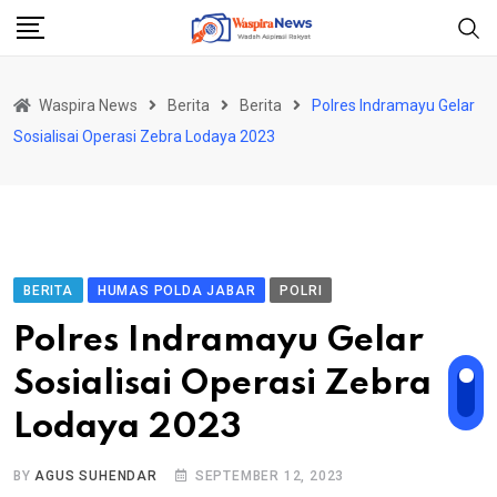
Skip
to
content
Waspira News
Berita
Berita
Polres Indramayu Gelar
Sosialisai Operasi Zebra Lodaya 2023
BERITA
HUMAS POLDA JABAR
POLRI
Polres Indramayu Gelar
Sosialisai Operasi Zebra
Lodaya 2023
BY
AGUS SUHENDAR
SEPTEMBER 12, 2023