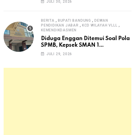
JULI 30, 2026
Pangan Hewani dan Nabati
,
,
BERITA
BUPATI BANDUNG
DEWAN
,
,
PENDIDIKAN JABAR
KCD WILAYAH VLLL
KEMENDIKDASMEN
Diduga Enggan Ditemui Soal Pola
SPMB, Kepsek SMAN 1
Dayeuhkolot Dikeluhkan Orang
JULI 29, 2026
Tua Siswa