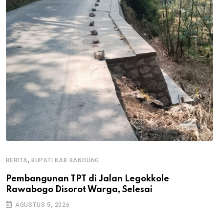
,
BERITA
BUPATI KAB BANDUNG
B
Pembangunan TPT di Jalan Legokkole
K
Rawabogo Disorot Warga, Selesai
D
AGUSTUS 5, 2026