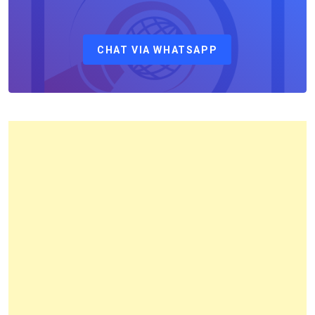
Sebagai
Kepala
CHAT VIA WHATSAPP
Kantor
Pertanahan
Kota
Bandung