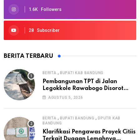
1.6K
Followers
28
Subscriber
BERITA TERBARU
,
BERITA
BUPATI KAB BANDUNG
Pembangunan TPT di Jalan
Legokkole Rawabogo Disorot
Warga, Selesai Tanpa Papan
AGUSTUS 5, 2026
Informasi Proyek
,
,
BERITA
BUPATI BANDUNG
DPUTR KAB
BANDUNG
Klarifikasi Pengawas Proyek Citiis
Terkait Dugaan Lemahnya