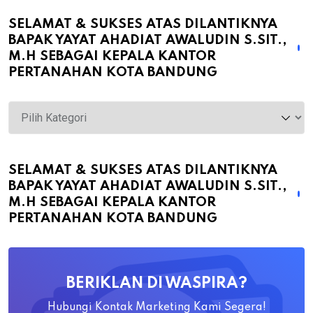
SELAMAT & SUKSES ATAS DILANTIKNYA
BAPAK YAYAT AHADIAT AWALUDIN S.SIT.,
M.H SEBAGAI KEPALA KANTOR
PERTANAHAN KOTA BANDUNG
Selamat
&
Sukses
atas
SELAMAT & SUKSES ATAS DILANTIKNYA
BAPAK YAYAT AHADIAT AWALUDIN S.SIT.,
Dilantiknya
M.H SEBAGAI KEPALA KANTOR
Bapak
PERTANAHAN KOTA BANDUNG
Yayat
Ahadiat
Awaludin
BERIKLAN DI WASPIRA?
S.SiT.,
M.H
Hubungi Kontak Marketing Kami Segera!