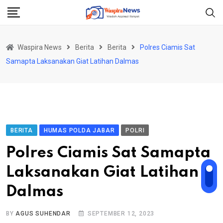
Skip
to
content
Waspira News
Berita
Berita
Polres Ciamis Sat
Samapta Laksanakan Giat Latihan Dalmas
BERITA
HUMAS POLDA JABAR
POLRI
Polres Ciamis Sat Samapta
Laksanakan Giat Latihan
Dalmas
BY
AGUS SUHENDAR
SEPTEMBER 12, 2023