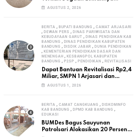
Pengawasan K3
AGUSTUS 2, 2026
,
,
BERITA
BUPATI BANDUNG
CAMAT ARJASARI
,
,
DEWAN PERS
DINAS PARIWISATA DAN
,
KEBUDAYAAN GARUT
DINAS PENDIDIKAN KAB
,
BANDUNG
DINAS PENDIDIKAN KABUPATEN
,
,
BANDUNG
DISDIK JABAR
DUNIA PENDIDIKAN
,
KEMENTERIAN PENDIDIKAN DASAR DAN
,
MENENGAH
KESBANGPOL KABUPATEN
,
,
,
BANDUNG
P2SP
PENDIDIKAN
REVITALISASI
Dapat Bantuan Revitalisasi Rp2,4
Miliar, SMPN 1 Arjasari dan
Masyarakat Sambut Antusias
AGUSTUS 1, 2026
,
,
BERITA
CAMAT CANGKUANG
DISKOMINFO
,
,
KAB BANDUNG
DPMD KAB BANDUNG
EDUKASI
BUMDes Bagus Sauyunan
Patrolsari Alokasikan 20 Persen
Dana Desa untuk Ketahanan