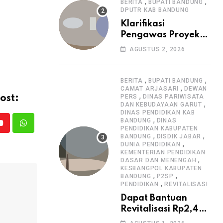
Informasi Proyek
,
,
BERITA
BUPATI BANDUNG
DPUTR KAB BANDUNG
Klarifikasi
Pengawas Proyek
Citiis Terkait
AGUSTUS 2, 2026
Dugaan Lemahnya
Pengawasan K3
,
,
BERITA
BUPATI BANDUNG
,
CAMAT ARJASARI
DEWAN
,
PERS
DINAS PARIWISATA
ost:
,
DAN KEBUDAYAAN GARUT
DINAS PENDIDIKAN KAB
,
BANDUNG
DINAS
Youtube
Whatsapp
PENDIDIKAN KABUPATEN
,
,
BANDUNG
DISDIK JABAR
,
DUNIA PENDIDIKAN
KEMENTERIAN PENDIDIKAN
,
DASAR DAN MENENGAH
KESBANGPOL KABUPATEN
,
,
BANDUNG
P2SP
,
PENDIDIKAN
REVITALISASI
Dapat Bantuan
Revitalisasi Rp2,4
Miliar, SMPN 1