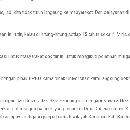
a, jadi kita tidak turun langsung ke masyarakat. Dan pelayanan d
i ini rutin, kalau di hitung-hitung setiap 15 tahun sekali”. Miris
si untuk masyarakat sekitar ini untuk mengikuti pelatihan miti
dengan pihak BPBD, karna pihak Universitas kami langsung bek
ngan dari Universitas Bale Bandung ini, mengapresiasi adik-adi
erkait potensi gempa bumi yang terjadi di Desa Cibeureum ini. 
tkan upaya mitigasi gempa bumi di wilayah Kertasari Kab Bandu