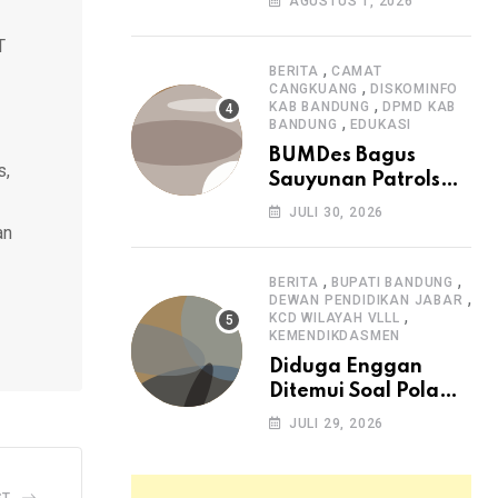
AGUSTUS 1, 2026
Arjasari dan
Masyarakat Sambut
T
Antusias
,
BERITA
CAMAT
,
CANGKUANG
DISKOMINFO
,
KAB BANDUNG
DPMD KAB
,
BANDUNG
EDUKASI
BUMDes Bagus
s,
Sauyunan Patrolsari
Alokasikan 20
JULI 30, 2026
Persen Dana Desa
an
untuk Ketahanan
Pangan Hewani dan
,
,
BERITA
BUPATI BANDUNG
,
Nabati
DEWAN PENDIDIKAN JABAR
,
KCD WILAYAH VLLL
KEMENDIKDASMEN
Diduga Enggan
Ditemui Soal Pola
SPMB, Kepsek SMAN
JULI 29, 2026
1 Dayeuhkolot
Dikeluhkan Orang
Tua Siswa