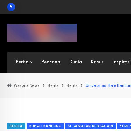
Skip
to
content
Berita
Bencana
Dunia
Kasus
Inspirasi
Waspira News
Berita
Berita
Universitas Bale Band
BERITA
BUPATI BANDUNG
KECAMATAN KERTASARI
KEMEN