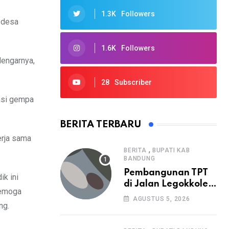
1.3K
Followers
i desa
1.6K
Followers
 dengarnya,
28
Subscriber
gasi gempa
BERITA TERBARU
erja sama
,
BERITA
BUPATI KAB
BANDUNG
Pembangunan TPT
k ini
di Jalan Legokkole
Semoga
Rawabogo Disorot
AGUSTUS 5, 2026
ng.
Warga, Selesai
Tanpa Papan