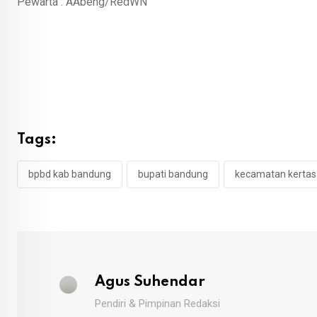
Pewarta : AAbeng/RedWN
Tags:
bpbd kab bandung
bupati bandung
kecamatan kertas
Agus Suhendar
Pendiri & Pimpinan Redaksi