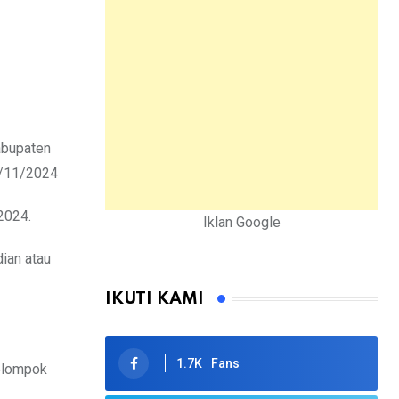
abupaten
4/11/2024
2024.
Iklan Google
dian atau
IKUTI KAMI
1.7K
Fans
kelompok