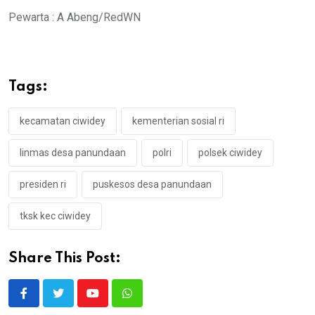
Pewarta : A Abeng/RedWN
Tags:
kecamatan ciwidey
kementerian sosial ri
linmas desa panundaan
polri
polsek ciwidey
presiden ri
puskesos desa panundaan
tksk kec ciwidey
Share This Post:
Youtube
Whatsapp