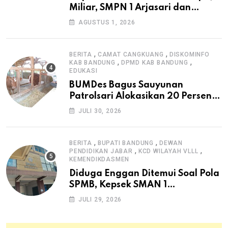
Miliar, SMPN 1 Arjasari dan
Masyarakat Sambut Antusias
AGUSTUS 1, 2026
,
,
BERITA
CAMAT CANGKUANG
DISKOMINFO
,
,
KAB BANDUNG
DPMD KAB BANDUNG
EDUKASI
BUMDes Bagus Sauyunan
Patrolsari Alokasikan 20 Persen
Dana Desa untuk Ketahanan
JULI 30, 2026
Pangan Hewani dan Nabati
,
,
BERITA
BUPATI BANDUNG
DEWAN
,
,
PENDIDIKAN JABAR
KCD WILAYAH VLLL
KEMENDIKDASMEN
Diduga Enggan Ditemui Soal Pola
SPMB, Kepsek SMAN 1
Dayeuhkolot Dikeluhkan Orang
JULI 29, 2026
Tua Siswa