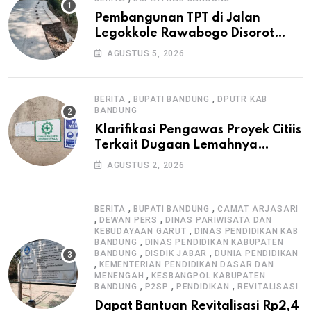
Pembangunan TPT di Jalan
Legokkole Rawabogo Disorot
Warga, Selesai Tanpa Papan
AGUSTUS 5, 2026
Informasi Proyek
,
,
BERITA
BUPATI BANDUNG
DPUTR KAB
BANDUNG
Klarifikasi Pengawas Proyek Citiis
Terkait Dugaan Lemahnya
Pengawasan K3
AGUSTUS 2, 2026
,
,
BERITA
BUPATI BANDUNG
CAMAT ARJASARI
,
,
DEWAN PERS
DINAS PARIWISATA DAN
,
KEBUDAYAAN GARUT
DINAS PENDIDIKAN KAB
,
BANDUNG
DINAS PENDIDIKAN KABUPATEN
,
,
BANDUNG
DISDIK JABAR
DUNIA PENDIDIKAN
,
KEMENTERIAN PENDIDIKAN DASAR DAN
,
MENENGAH
KESBANGPOL KABUPATEN
,
,
,
BANDUNG
P2SP
PENDIDIKAN
REVITALISASI
Dapat Bantuan Revitalisasi Rp2,4