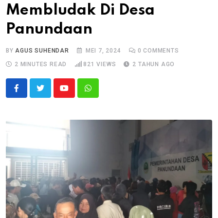
Membludak Di Desa
Panundaan
BY
AGUS SUHENDAR
MEI 7, 2024
0
COMMENTS
2 MINUTES READ
821
VIEWS
2 TAHUN AGO
Youtube
Whatsapp