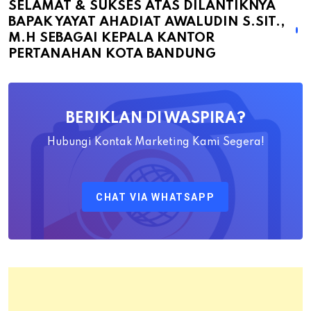
atas
SELAMAT & SUKSES ATAS DILANTIKNYA
BAPAK YAYAT AHADIAT AWALUDIN S.SIT.,
Dilantiknya
M.H SEBAGAI KEPALA KANTOR
Bapak
PERTANAHAN KOTA BANDUNG
Yayat
Ahadiat
Awaludin
BERIKLAN DI WASPIRA?
S.SiT.,
M.H
Hubungi Kontak Marketing Kami Segera!
Sebagai
Kepala
CHAT VIA WHATSAPP
Kantor
Pertanahan
Kota
Bandung