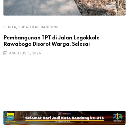
,
BERITA
BUPATI KAB BANDUNG
B
Pembangunan TPT di Jalan Legokkole
K
Rawabogo Disorot Warga, Selesai
D
AGUSTUS 5, 2026