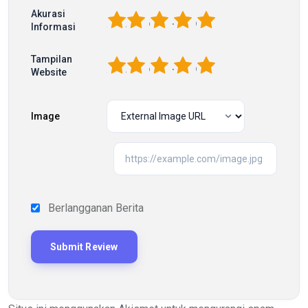
Akurasi
1
2
3
4
5
Informasi
Tampilan
1
2
3
4
5
Website
Image
Berlangganan Berita