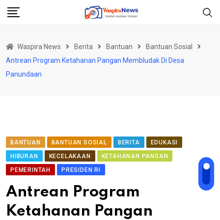
Skip
to
content
Waspira News
Berita
Bantuan
Bantuan Sosial
Antrean Program Ketahanan Pangan Membludak Di Desa
Panundaan
BANTUAN
BANTUAN SOSIAL
BERITA
EDUKASI
HIBURAN
KECELAKAAN
KETAHANAN PANGAN
PEMERINTAH
PRESIDEN RI
Antrean Program
Ketahanan Pangan