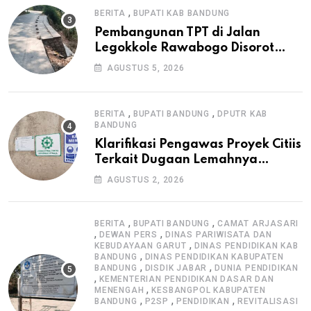
,
BERITA
BUPATI KAB BANDUNG
Pembangunan TPT di Jalan
Legokkole Rawabogo Disorot
Warga, Selesai Tanpa Papan
AGUSTUS 5, 2026
Informasi Proyek
,
,
BERITA
BUPATI BANDUNG
DPUTR KAB
BANDUNG
Klarifikasi Pengawas Proyek Citiis
Terkait Dugaan Lemahnya
Pengawasan K3
AGUSTUS 2, 2026
,
,
BERITA
BUPATI BANDUNG
CAMAT ARJASARI
,
,
DEWAN PERS
DINAS PARIWISATA DAN
,
KEBUDAYAAN GARUT
DINAS PENDIDIKAN KAB
,
BANDUNG
DINAS PENDIDIKAN KABUPATEN
,
,
BANDUNG
DISDIK JABAR
DUNIA PENDIDIKAN
,
KEMENTERIAN PENDIDIKAN DASAR DAN
,
MENENGAH
KESBANGPOL KABUPATEN
,
,
,
BANDUNG
P2SP
PENDIDIKAN
REVITALISASI