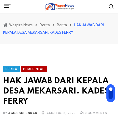
Skip
to
content
Waspira News
Berita
Berita
HAK JAWAB DARI
KEPALA DESA MEKARSARI. KADES FERRY
BERITA
PEMERINTAH
HAK JAWAB DARI KEPALA
DESA MEKARSARI. KADES
FERRY
BY
AGUS SUHENDAR
AGUSTUS 8, 2023
0
COMMENTS