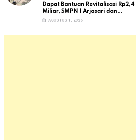
Dapat Bantuan Revitalisasi Rp2,4
Miliar, SMPN 1 Arjasari dan
Masyarakat Sambut Antusias
AGUSTUS 1, 2026