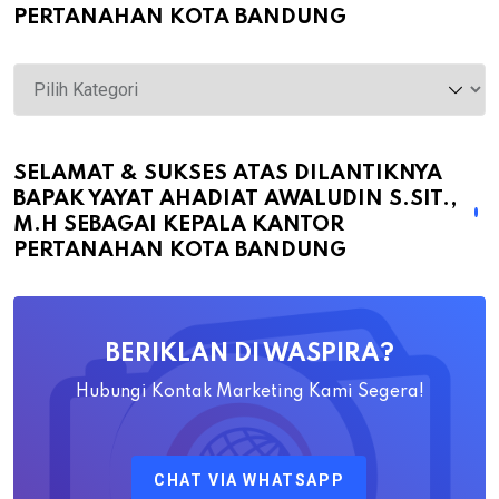
PERTANAHAN KOTA BANDUNG
Selamat
&
Sukses
atas
SELAMAT & SUKSES ATAS DILANTIKNYA
BAPAK YAYAT AHADIAT AWALUDIN S.SIT.,
Dilantiknya
M.H SEBAGAI KEPALA KANTOR
Bapak
PERTANAHAN KOTA BANDUNG
Yayat
Ahadiat
Awaludin
BERIKLAN DI WASPIRA?
S.SiT.,
M.H
Hubungi Kontak Marketing Kami Segera!
Sebagai
Kepala
CHAT VIA WHATSAPP
Kantor