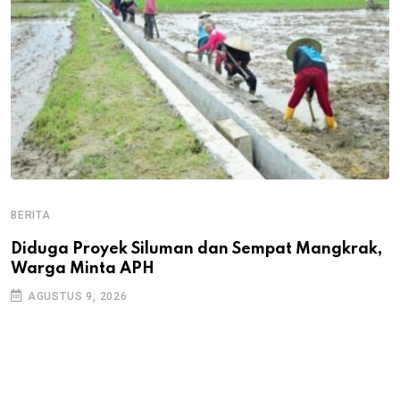
BERITA
B
B
Diduga Proyek Siluman dan Sempat Mangkrak,
Warga Minta APH
P
D
AGUSTUS 9, 2026