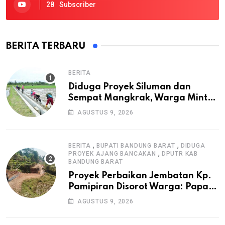
28
Subscriber
BERITA TERBARU
BERITA
Diduga Proyek Siluman dan
Sempat Mangkrak, Warga Minta
APH Usut Tuntas Pembangunan
AGUSTUS 9, 2026
Irigasi P3-TGAI di Cangkuang
,
,
BERITA
BUPATI BANDUNG BARAT
DIDUGA
,
PROYEK AJANG BANCAKAN
DPUTR KAB
BANDUNG BARAT
Proyek Perbaikan Jembatan Kp.
Pamipiran Disorot Warga: Papan
Informasi Tak Cantumkan PPK,
AGUSTUS 9, 2026
Konsultan, dan Prosedur K3