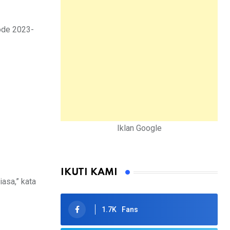
ode 2023-
Iklan Google
IKUTI KAMI
asa,” kata
1.7K
Fans