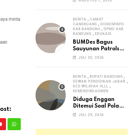
AGUSTUS 1, 2026
Arjasari dan
Masyarakat Sambut
Antusias
,
aya minta
BERITA
CAMAT
,
CANGKUANG
DISKOMINFO
,
KAB BANDUNG
DPMD KAB
,
BANDUNG
EDUKASI
naan
BUMDes Bagus
Sauyunan Patrolsari
Alokasikan 20
JULI 30, 2026
Persen Dana Desa
untuk Ketahanan
Pangan Hewani dan
,
,
BERITA
BUPATI BANDUNG
,
Nabati
DEWAN PENDIDIKAN JABAR
,
KCD WILAYAH VLLL
KEMENDIKDASMEN
Diduga Enggan
Ditemui Soal Pola
ost:
SPMB, Kepsek SMAN
JULI 29, 2026
1 Dayeuhkolot
Dikeluhkan Orang
Youtube
Whatsapp
Tua Siswa