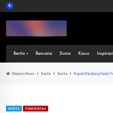
Skip
to
content
Berita
Bencana
Dunia
Kasus
Inspirasi
Waspira News
Berita
Berita
Bupati Bandung Hadiri 
BERITA
PEMERINTAH