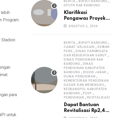
Informasi Proyek
,
,
BERITA
BUPATI BANDUNG
DPUTR KAB BANDUNG
 lebih
Klarifikasi
Pengawas Proyek
an Program
Citiis Terkait
AGUSTUS 2, 2026
Dugaan Lemahnya
Pengawasan K3
 Stadion
,
,
BERITA
BUPATI BANDUNG
,
CAMAT ARJASARI
DEWAN
,
PERS
DINAS PARIWISATA
,
DAN KEBUDAYAAN GARUT
DINAS PENDIDIKAN KAB
,
BANDUNG
DINAS
dengan
PENDIDIKAN KABUPATEN
,
,
BANDUNG
DISDIK JABAR
umat.
,
DUNIA PENDIDIKAN
KEMENTERIAN PENDIDIKAN
,
DASAR DAN MENENGAH
KESBANGPOL KABUPATEN
,
,
BANDUNG
P2SP
ngan para
,
PENDIDIKAN
REVITALISASI
Dapat Bantuan
Revitalisasi Rp2,4
NPI untuk
Miliar, SMPN 1