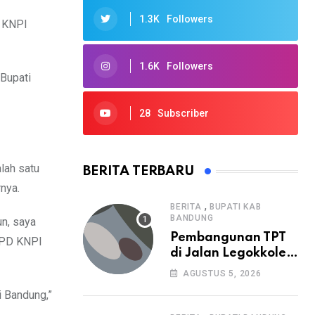
1.3K
Followers
D KNPI
1.6K
Followers
Bupati
28
Subscriber
lah satu
BERITA TERBARU
nya.
,
BERITA
BUPATI KAB
BANDUNG
n, saya
Pembangunan TPT
 DPD KNPI
di Jalan Legokkole
Rawabogo Disorot
AGUSTUS 5, 2026
Warga, Selesai
i Bandung,”
Tanpa Papan