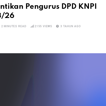
antikan Pengurus DPD KNPI
3/26
2 MINUTES READ
2155
VIEWS
3 TAHUN AGO