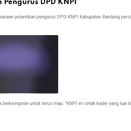
an Pengurus DPD KNPI
laksanaan pelantikan pengurus DPD KNPI Kabupaten Bandung peri
rkeinginan untuk terus maju. “KNPI ini cetak kader yang luar bi