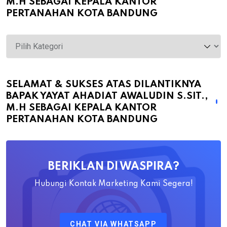
M.H SEBAGAI KEPALA KANTOR
PERTANAHAN KOTA BANDUNG
Selamat
&
Sukses
atas
SELAMAT & SUKSES ATAS DILANTIKNYA
BAPAK YAYAT AHADIAT AWALUDIN S.SIT.,
Dilantiknya
M.H SEBAGAI KEPALA KANTOR
Bapak
PERTANAHAN KOTA BANDUNG
Yayat
Ahadiat
Awaludin
BERIKLAN DI WASPIRA?
S.SiT.,
M.H
Hubungi Kontak Marketing Kami Segera!
Sebagai
Kepala
CHAT VIA WHATSAPP
Kantor