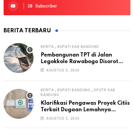
28
Subscriber
BERITA TERBARU
,
BERITA
BUPATI KAB BANDUNG
Pembangunan TPT di Jalan
Legokkole Rawabogo Disorot
Warga, Selesai Tanpa Papan
AGUSTUS 5, 2026
Informasi Proyek
,
,
BERITA
BUPATI BANDUNG
DPUTR KAB
BANDUNG
Klarifikasi Pengawas Proyek Citiis
Terkait Dugaan Lemahnya
Pengawasan K3
AGUSTUS 2, 2026