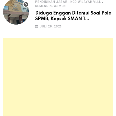
,
,
PENDIDIKAN JABAR
KCD WILAYAH VLLL
KEMENDIKDASMEN
Diduga Enggan Ditemui Soal Pola
SPMB, Kepsek SMAN 1
Dayeuhkolot Dikeluhkan Orang
JULI 29, 2026
Tua Siswa