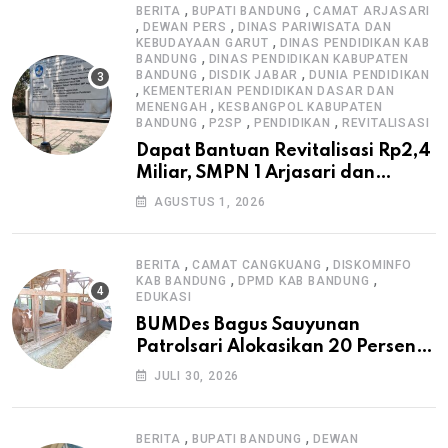
,
,
BERITA
BUPATI BANDUNG
CAMAT ARJASARI
,
,
DEWAN PERS
DINAS PARIWISATA DAN
,
KEBUDAYAAN GARUT
DINAS PENDIDIKAN KAB
,
BANDUNG
DINAS PENDIDIKAN KABUPATEN
,
,
BANDUNG
DISDIK JABAR
DUNIA PENDIDIKAN
,
KEMENTERIAN PENDIDIKAN DASAR DAN
,
MENENGAH
KESBANGPOL KABUPATEN
,
,
,
BANDUNG
P2SP
PENDIDIKAN
REVITALISASI
Dapat Bantuan Revitalisasi Rp2,4
Miliar, SMPN 1 Arjasari dan
Masyarakat Sambut Antusias
AGUSTUS 1, 2026
,
,
BERITA
CAMAT CANGKUANG
DISKOMINFO
,
,
KAB BANDUNG
DPMD KAB BANDUNG
EDUKASI
BUMDes Bagus Sauyunan
Patrolsari Alokasikan 20 Persen
Dana Desa untuk Ketahanan
JULI 30, 2026
Pangan Hewani dan Nabati
,
,
BERITA
BUPATI BANDUNG
DEWAN