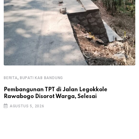
,
BERITA
BUPATI KAB BANDUNG
B
Pembangunan TPT di Jalan Legokkole
K
Rawabogo Disorot Warga, Selesai
D
AGUSTUS 5, 2026