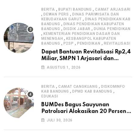
,
,
BERITA
BUPATI BANDUNG
CAMAT ARJASARI
,
,
DEWAN PERS
DINAS PARIWISATA DAN
,
KEBUDAYAAN GARUT
DINAS PENDIDIKAN KAB
,
BANDUNG
DINAS PENDIDIKAN KABUPATEN
,
,
BANDUNG
DISDIK JABAR
DUNIA PENDIDIKAN
,
KEMENTERIAN PENDIDIKAN DASAR DAN
,
MENENGAH
KESBANGPOL KABUPATEN
,
,
,
BANDUNG
P2SP
PENDIDIKAN
REVITALISASI
Dapat Bantuan Revitalisasi Rp2,4
Miliar, SMPN 1 Arjasari dan
Masyarakat Sambut Antusias
AGUSTUS 1, 2026
,
,
BERITA
CAMAT CANGKUANG
DISKOMINFO
,
,
KAB BANDUNG
DPMD KAB BANDUNG
EDUKASI
BUMDes Bagus Sauyunan
Patrolsari Alokasikan 20 Persen
Dana Desa untuk Ketahanan
JULI 30, 2026
Pangan Hewani dan Nabati