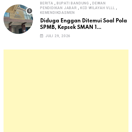
,
,
BERITA
BUPATI BANDUNG
DEWAN
,
,
PENDIDIKAN JABAR
KCD WILAYAH VLLL
KEMENDIKDASMEN
Diduga Enggan Ditemui Soal Pola
SPMB, Kepsek SMAN 1
Dayeuhkolot Dikeluhkan Orang
JULI 29, 2026
Tua Siswa