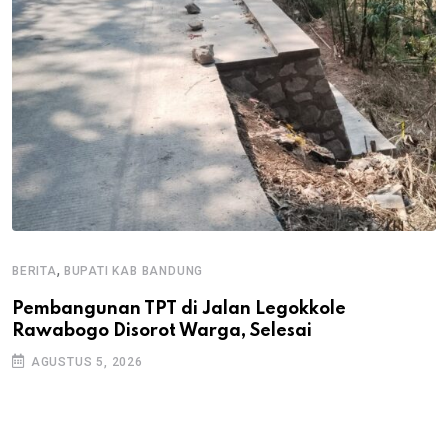
,
BERITA
BUPATI KAB BANDUNG
B
Pembangunan TPT di Jalan Legokkole
K
Rawabogo Disorot Warga, Selesai
D
AGUSTUS 5, 2026