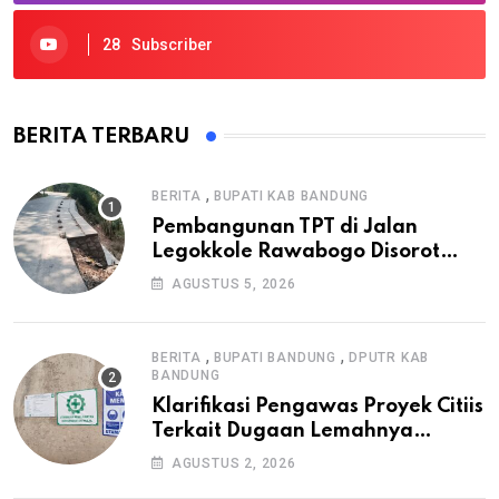
28
Subscriber
BERITA TERBARU
,
BERITA
BUPATI KAB BANDUNG
Pembangunan TPT di Jalan
Legokkole Rawabogo Disorot
Warga, Selesai Tanpa Papan
AGUSTUS 5, 2026
Informasi Proyek
,
,
BERITA
BUPATI BANDUNG
DPUTR KAB
BANDUNG
Klarifikasi Pengawas Proyek Citiis
Terkait Dugaan Lemahnya
Pengawasan K3
AGUSTUS 2, 2026