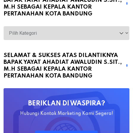
BAPAK YAYAT AHADIAT AWALUDIN S.SIT.,
M.H SEBAGAI KEPALA KANTOR
PERTANAHAN KOTA BANDUNG
Selamat
&
Sukses
atas
SELAMAT & SUKSES ATAS DILANTIKNYA
BAPAK YAYAT AHADIAT AWALUDIN S.SIT.,
Dilantiknya
M.H SEBAGAI KEPALA KANTOR
Bapak
PERTANAHAN KOTA BANDUNG
Yayat
Ahadiat
Awaludin
BERIKLAN DI WASPIRA?
S.SiT.,
M.H
Hubungi Kontak Marketing Kami Segera!
Sebagai
Kepala