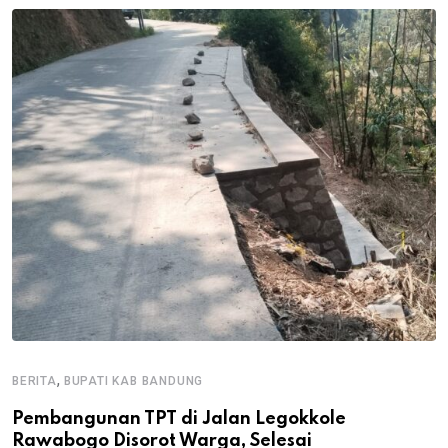
,
BERITA
BUPATI KAB BANDUNG
B
Pembangunan TPT di Jalan Legokkole
K
Rawabogo Disorot Warga, Selesai
D