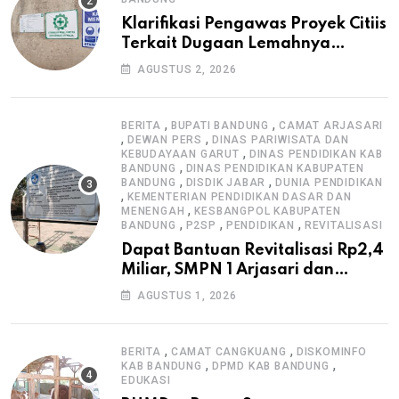
Klarifikasi Pengawas Proyek Citiis
Terkait Dugaan Lemahnya
Pengawasan K3
AGUSTUS 2, 2026
,
,
BERITA
BUPATI BANDUNG
CAMAT ARJASARI
,
,
DEWAN PERS
DINAS PARIWISATA DAN
,
KEBUDAYAAN GARUT
DINAS PENDIDIKAN KAB
,
BANDUNG
DINAS PENDIDIKAN KABUPATEN
,
,
BANDUNG
DISDIK JABAR
DUNIA PENDIDIKAN
,
KEMENTERIAN PENDIDIKAN DASAR DAN
,
MENENGAH
KESBANGPOL KABUPATEN
,
,
,
BANDUNG
P2SP
PENDIDIKAN
REVITALISASI
Dapat Bantuan Revitalisasi Rp2,4
Miliar, SMPN 1 Arjasari dan
Masyarakat Sambut Antusias
AGUSTUS 1, 2026
,
,
BERITA
CAMAT CANGKUANG
DISKOMINFO
,
,
KAB BANDUNG
DPMD KAB BANDUNG
EDUKASI