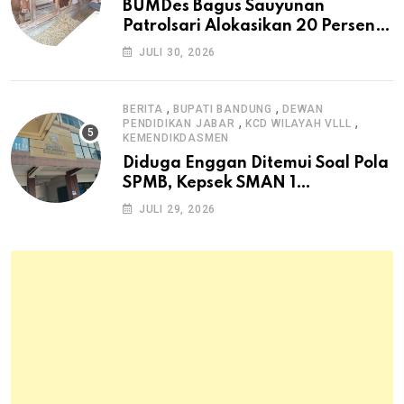
BUMDes Bagus Sauyunan
Patrolsari Alokasikan 20 Persen
Dana Desa untuk Ketahanan
JULI 30, 2026
Pangan Hewani dan Nabati
,
,
BERITA
BUPATI BANDUNG
DEWAN
,
,
PENDIDIKAN JABAR
KCD WILAYAH VLLL
KEMENDIKDASMEN
Diduga Enggan Ditemui Soal Pola
SPMB, Kepsek SMAN 1
Dayeuhkolot Dikeluhkan Orang
JULI 29, 2026
Tua Siswa