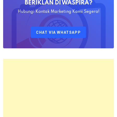
BERIKLAN DI WASPIRA?
S.SiT.,
M.H
Hubungi Kontak Marketing Kami Segera!
Sebagai
Kepala
CHAT VIA WHATSAPP
Kantor
Pertanahan
Kota
Bandung