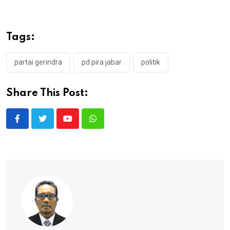
Tags:
partai gerindra
pd pira jabar
politik
Share This Post:
Youtube
Whatsapp