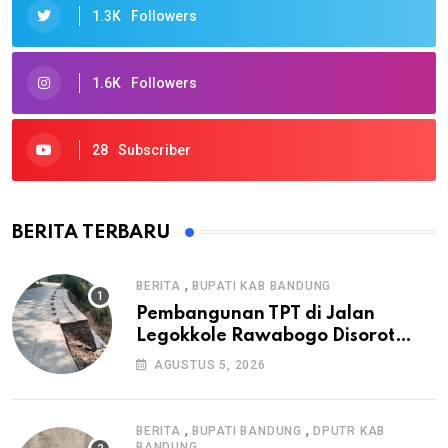
1.3K
Followers
1.6K
Followers
28
Subscriber
BERITA TERBARU
,
BERITA
BUPATI KAB BANDUNG
Pembangunan TPT di Jalan
Legokkole Rawabogo Disorot
Warga, Selesai Tanpa Papan
AGUSTUS 5, 2026
Informasi Proyek
,
,
BERITA
BUPATI BANDUNG
DPUTR KAB
BANDUNG