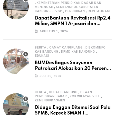
,
KEMENTERIAN PENDIDIKAN DASAR DAN
,
MENENGAH
KESBANGPOL KABUPATEN
,
,
,
BANDUNG
P2SP
PENDIDIKAN
REVITALISASI
Dapat Bantuan Revitalisasi Rp2,4
Miliar, SMPN 1 Arjasari dan
Masyarakat Sambut Antusias
AGUSTUS 1, 2026
,
,
BERITA
CAMAT CANGKUANG
DISKOMINFO
,
,
KAB BANDUNG
DPMD KAB BANDUNG
EDUKASI
BUMDes Bagus Sauyunan
Patrolsari Alokasikan 20 Persen
Dana Desa untuk Ketahanan
JULI 30, 2026
Pangan Hewani dan Nabati
,
,
BERITA
BUPATI BANDUNG
DEWAN
,
,
PENDIDIKAN JABAR
KCD WILAYAH VLLL
KEMENDIKDASMEN
Diduga Enggan Ditemui Soal Pola
SPMB, Kepsek SMAN 1