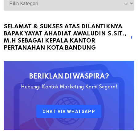
Selamat
&
Sukses
atas
SELAMAT & SUKSES ATAS DILANTIKNYA
BAPAK YAYAT AHADIAT AWALUDIN S.SIT.,
Dilantiknya
M.H SEBAGAI KEPALA KANTOR
Bapak
PERTANAHAN KOTA BANDUNG
Yayat
Ahadiat
Awaludin
BERIKLAN DI WASPIRA?
S.SiT.,
M.H
Hubungi Kontak Marketing Kami Segera!
Sebagai
Kepala
CHAT VIA WHATSAPP
Kantor
Pertanahan
Kota