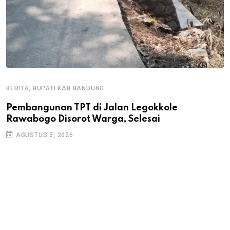
,
BERITA
BUPATI KAB BANDUNG
B
Pembangunan TPT di Jalan Legokkole
K
Rawabogo Disorot Warga, Selesai
D
AGUSTUS 5, 2026