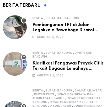
BERITA TERBARU
,
BERITA
BUPATI KAB BANDUNG
Pembangunan TPT di Jalan
Legokkole Rawabogo Disorot
Warga, Selesai Tanpa Papan
AGUSTUS 5, 2026
Informasi Proyek
,
,
BERITA
BUPATI BANDUNG
DPUTR KAB
BANDUNG
Klarifikasi Pengawas Proyek Citiis
Terkait Dugaan Lemahnya
Pengawasan K3
AGUSTUS 2, 2026
,
,
BERITA
BUPATI BANDUNG
CAMAT ARJASARI
,
,
DEWAN PERS
DINAS PARIWISATA DAN
,
KEBUDAYAAN GARUT
DINAS PENDIDIKAN KAB
,
BANDUNG
DINAS PENDIDIKAN KABUPATEN
,
,
BANDUNG
DISDIK JABAR
DUNIA PENDIDIKAN