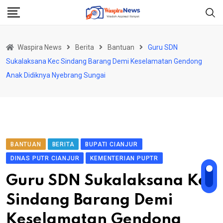
Skip
to
content
Waspira News
Berita
Bantuan
Guru SDN
Sukalaksana Kec Sindang Barang Demi Keselamatan Gendong
Anak Didiknya Nyebrang Sungai
BANTUAN
BERITA
BUPATI CIANJUR
DINAS PUTR CIANJUR
KEMENTERIAN PUPTR
Guru SDN Sukalaksana Kec
Sindang Barang Demi
Keselamatan Gendong