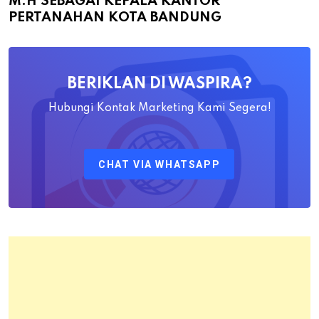
M.H SEBAGAI KEPALA KANTOR
Bapak
PERTANAHAN KOTA BANDUNG
Yayat
Ahadiat
Awaludin
BERIKLAN DI WASPIRA?
S.SiT.,
M.H
Hubungi Kontak Marketing Kami Segera!
Sebagai
Kepala
CHAT VIA WHATSAPP
Kantor
Pertanahan
Kota
Bandung