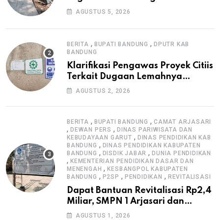
Warga, Selesai Tanpa Papan
AGUSTUS 5, 2026
Informasi Proyek
,
,
BERITA
BUPATI BANDUNG
DPUTR KAB
BANDUNG
Klarifikasi Pengawas Proyek Citiis
Terkait Dugaan Lemahnya
Pengawasan K3
AGUSTUS 2, 2026
,
,
BERITA
BUPATI BANDUNG
CAMAT ARJASARI
,
,
DEWAN PERS
DINAS PARIWISATA DAN
,
KEBUDAYAAN GARUT
DINAS PENDIDIKAN KAB
,
BANDUNG
DINAS PENDIDIKAN KABUPATEN
,
,
BANDUNG
DISDIK JABAR
DUNIA PENDIDIKAN
,
KEMENTERIAN PENDIDIKAN DASAR DAN
,
MENENGAH
KESBANGPOL KABUPATEN
,
,
,
BANDUNG
P2SP
PENDIDIKAN
REVITALISASI
Dapat Bantuan Revitalisasi Rp2,4
Miliar, SMPN 1 Arjasari dan
Masyarakat Sambut Antusias
AGUSTUS 1, 2026