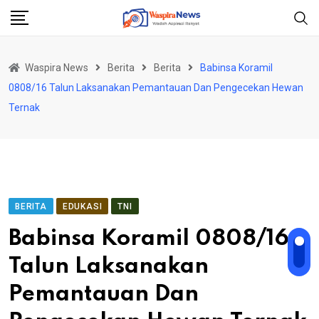
Skip
to
content
Waspira News
Berita
Berita
Babinsa Koramil
0808/16 Talun Laksanakan Pemantauan Dan Pengecekan Hewan
Ternak
BERITA
EDUKASI
TNI
Babinsa Koramil 0808/16
Talun Laksanakan
Pemantauan Dan