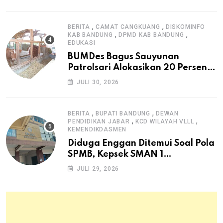
,
,
BERITA
CAMAT CANGKUANG
DISKOMINFO
,
,
KAB BANDUNG
DPMD KAB BANDUNG
EDUKASI
BUMDes Bagus Sauyunan
Patrolsari Alokasikan 20 Persen
Dana Desa untuk Ketahanan
JULI 30, 2026
Pangan Hewani dan Nabati
,
,
BERITA
BUPATI BANDUNG
DEWAN
,
,
PENDIDIKAN JABAR
KCD WILAYAH VLLL
KEMENDIKDASMEN
Diduga Enggan Ditemui Soal Pola
SPMB, Kepsek SMAN 1
Dayeuhkolot Dikeluhkan Orang
JULI 29, 2026
Tua Siswa