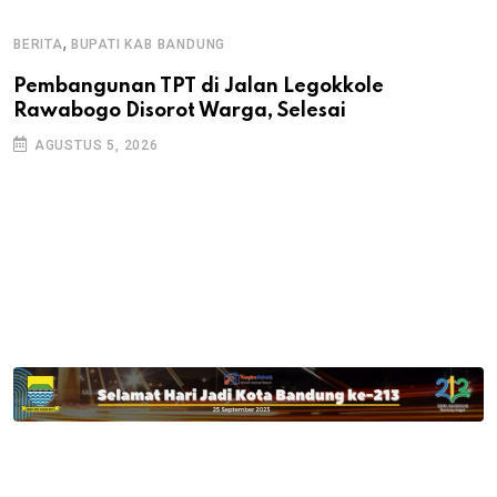
,
BERITA
BUPATI KAB BANDUNG
B
Pembangunan TPT di Jalan Legokkole
K
Rawabogo Disorot Warga, Selesai
D
AGUSTUS 5, 2026