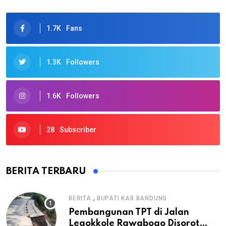
1.7K
Fans
1.3K
Followers
1.6K
Followers
28
Subscriber
BERITA TERBARU
,
BERITA
BUPATI KAB BANDUNG
Pembangunan TPT di Jalan
Legokkole Rawabogo Disorot