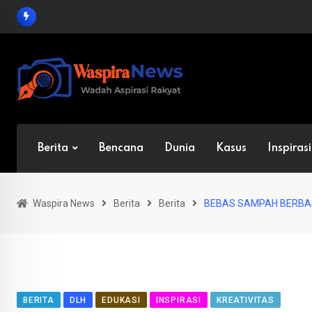
Skip
to
content
Berita
Bencana
Dunia
Kasus
Inspirasi
Waspira News
Berita
Berita
BEBAS SAMPAH BERBASI
BERITA
DLH
EDUKASI
INSPIRASI
KREATIVITAS