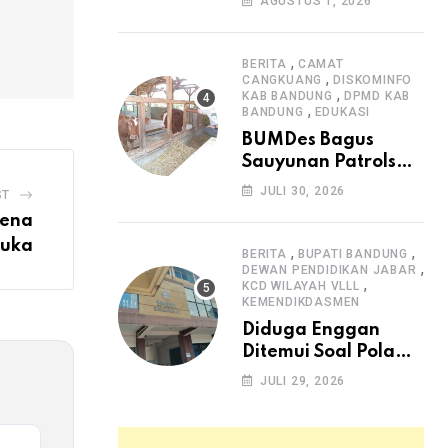
AGUSTUS 1, 2026
Arjasari dan
Masyarakat Sambut
Antusias
,
BERITA
CAMAT
,
CANGKUANG
DISKOMINFO
,
KAB BANDUNG
DPMD KAB
,
BANDUNG
EDUKASI
BUMDes Bagus
Sauyunan Patrolsari
Alokasikan 20
JULI 30, 2026
ST
Persen Dana Desa
sena
untuk Ketahanan
Buka
Pangan Hewani dan
,
,
BERITA
BUPATI BANDUNG
,
Nabati
DEWAN PENDIDIKAN JABAR
,
KCD WILAYAH VLLL
KEMENDIKDASMEN
Diduga Enggan
Ditemui Soal Pola
SPMB, Kepsek SMAN
JULI 29, 2026
1 Dayeuhkolot
Dikeluhkan Orang
Tua Siswa