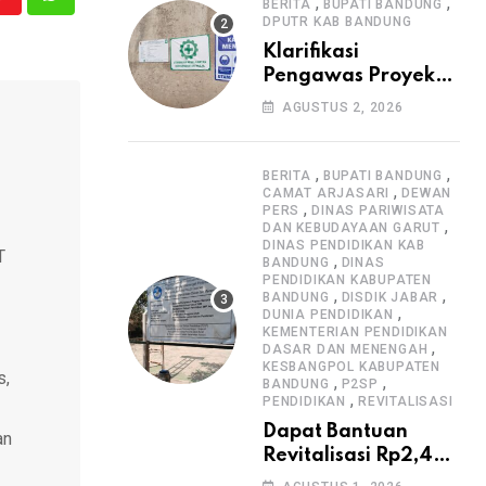
Informasi Proyek
,
,
Youtube
Whatsapp
BERITA
BUPATI BANDUNG
DPUTR KAB BANDUNG
Klarifikasi
Pengawas Proyek
Citiis Terkait
AGUSTUS 2, 2026
Dugaan Lemahnya
Pengawasan K3
,
,
BERITA
BUPATI BANDUNG
,
CAMAT ARJASARI
DEWAN
,
PERS
DINAS PARIWISATA
,
DAN KEBUDAYAAN GARUT
DINAS PENDIDIKAN KAB
T
,
BANDUNG
DINAS
PENDIDIKAN KABUPATEN
,
,
BANDUNG
DISDIK JABAR
,
DUNIA PENDIDIKAN
KEMENTERIAN PENDIDIKAN
,
DASAR DAN MENENGAH
KESBANGPOL KABUPATEN
s,
,
,
BANDUNG
P2SP
,
PENDIDIKAN
REVITALISASI
Dapat Bantuan
an
Revitalisasi Rp2,4
Miliar, SMPN 1