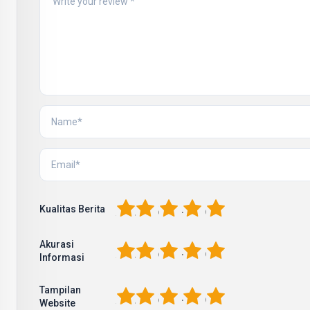
1
2
3
4
5
Kualitas Berita
Akurasi
1
2
3
4
5
Informasi
Tampilan
1
2
3
4
5
Website