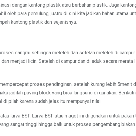
asi dengan kantong plastik atau berbahan plastik. Juga kantong
bil oleh para pemulung, justru di sini kita jadikan bahan utama un
pah kantong plastik dan sejenisnya.
roses sangrai sehingga meleleh dan setelah meleleh di campur 
s dan menjadi licin. Setelah di campur dan di aduk secara merata l
k mempercepat proses pendinginan, setelah kurang lebih 5menit d
maka jadilah paving block yang bisa langsung di gunakan. Beriku
 di pilah karena sudah jelas itu mempunyai nilai.
tau larva BSF. Larva BSF atau magot ini di gunakan untuk pakan 
ang sangat tinggi hingga baik untuk proses pengembang biakan