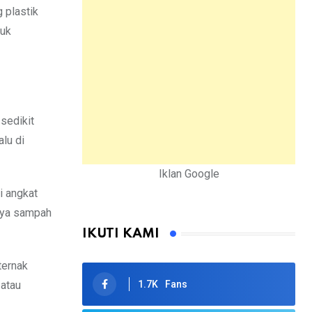
 plastik
tuk
sedikit
alu di
Iklan Google
i angkat
tnya sampah
IKUTI KAMI
ternak
 atau
1.7K
Fans