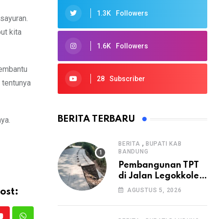
1.3K
Followers
sayuran.
ut kita
1.6K
Followers
membantu
28
Subscriber
 tentunya
BERITA TERBARU
ya.
,
BERITA
BUPATI KAB
BANDUNG
Pembangunan TPT
di Jalan Legokkole
Rawabogo Disorot
AGUSTUS 5, 2026
ost:
Warga, Selesai
Tanpa Papan