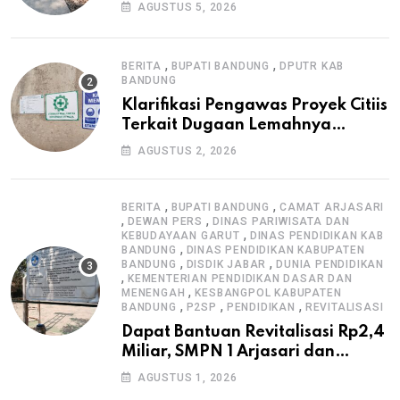
Warga, Selesai Tanpa Papan
AGUSTUS 5, 2026
Informasi Proyek
,
,
BERITA
BUPATI BANDUNG
DPUTR KAB
BANDUNG
Klarifikasi Pengawas Proyek Citiis
Terkait Dugaan Lemahnya
Pengawasan K3
AGUSTUS 2, 2026
,
,
BERITA
BUPATI BANDUNG
CAMAT ARJASARI
,
,
DEWAN PERS
DINAS PARIWISATA DAN
,
KEBUDAYAAN GARUT
DINAS PENDIDIKAN KAB
,
BANDUNG
DINAS PENDIDIKAN KABUPATEN
,
,
BANDUNG
DISDIK JABAR
DUNIA PENDIDIKAN
,
KEMENTERIAN PENDIDIKAN DASAR DAN
,
MENENGAH
KESBANGPOL KABUPATEN
,
,
,
BANDUNG
P2SP
PENDIDIKAN
REVITALISASI
Dapat Bantuan Revitalisasi Rp2,4
Miliar, SMPN 1 Arjasari dan
Masyarakat Sambut Antusias
AGUSTUS 1, 2026