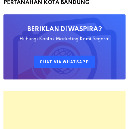
PERTANAHAN KOTA BANDUNG
Yayat
Ahadiat
Awaludin
BERIKLAN DI WASPIRA?
S.SiT.,
M.H
Hubungi Kontak Marketing Kami Segera!
Sebagai
Kepala
CHAT VIA WHATSAPP
Kantor
Pertanahan
Kota
Bandung