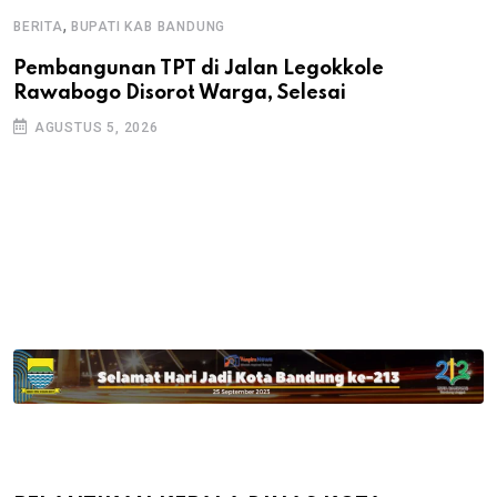
,
BERITA
BUPATI KAB BANDUNG
B
Pembangunan TPT di Jalan Legokkole
K
Rawabogo Disorot Warga, Selesai
D
AGUSTUS 5, 2026