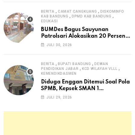
,
,
BERITA
CAMAT CANGKUANG
DISKOMINFO
,
,
KAB BANDUNG
DPMD KAB BANDUNG
EDUKASI
BUMDes Bagus Sauyunan
Patrolsari Alokasikan 20 Persen
Dana Desa untuk Ketahanan
JULI 30, 2026
Pangan Hewani dan Nabati
,
,
BERITA
BUPATI BANDUNG
DEWAN
,
,
PENDIDIKAN JABAR
KCD WILAYAH VLLL
KEMENDIKDASMEN
Diduga Enggan Ditemui Soal Pola
SPMB, Kepsek SMAN 1
Dayeuhkolot Dikeluhkan Orang
JULI 29, 2026
Tua Siswa