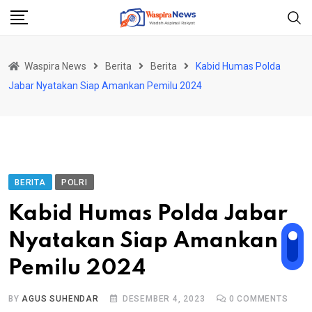
Skip
to
content
Waspira News
Berita
Berita
Kabid Humas Polda
Jabar Nyatakan Siap Amankan Pemilu 2024
BERITA
POLRI
Kabid Humas Polda Jabar
Nyatakan Siap Amankan
Pemilu 2024
BY
AGUS SUHENDAR
DESEMBER 4, 2023
0
COMMENTS