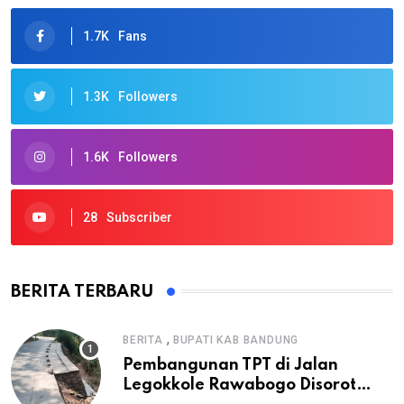
1.7K
Fans
1.3K
Followers
1.6K
Followers
28
Subscriber
BERITA TERBARU
,
BERITA
BUPATI KAB BANDUNG
Pembangunan TPT di Jalan
Legokkole Rawabogo Disorot