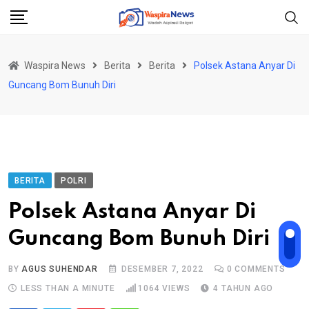
Skip
to
content
Waspira News
Berita
Berita
Polsek Astana Anyar Di
Guncang Bom Bunuh Diri
BERITA
POLRI
Polsek Astana Anyar Di
Guncang Bom Bunuh Diri
BY
AGUS SUHENDAR
DESEMBER 7, 2022
0
COMMENTS
LESS THAN A MINUTE
1064
VIEWS
4 TAHUN AGO