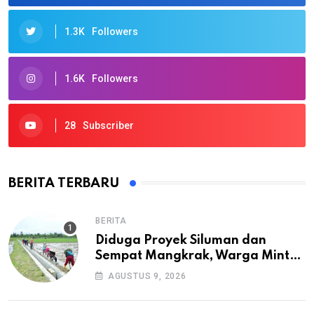
1.3K
Followers
1.6K
Followers
28
Subscriber
BERITA TERBARU
BERITA
Diduga Proyek Siluman dan
Sempat Mangkrak, Warga Minta
APH Usut Tuntas Pembangunan
AGUSTUS 9, 2026
Irigasi P3-TGAI di Cangkuang