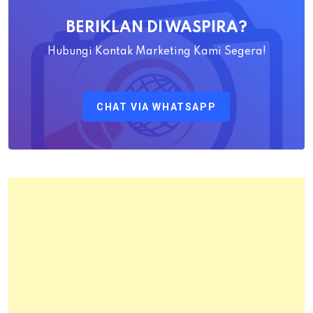
Awaludin
BERIKLAN DI WASPIRA?
S.SiT.,
M.H
Hubungi Kontak Marketing Kami Segera!
Sebagai
Kepala
CHAT VIA WHATSAPP
Kantor
Pertanahan
Kota
Bandung