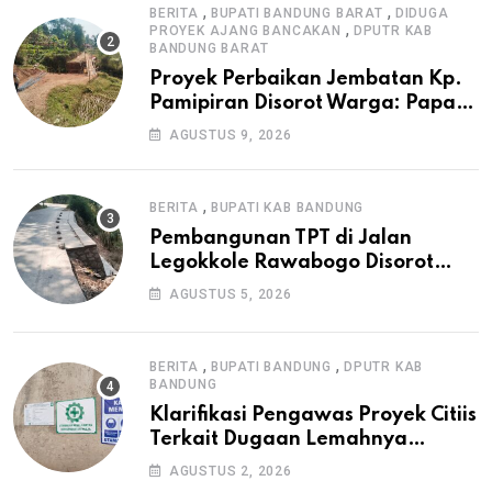
,
,
BERITA
BUPATI BANDUNG BARAT
DIDUGA
,
PROYEK AJANG BANCAKAN
DPUTR KAB
BANDUNG BARAT
Proyek Perbaikan Jembatan Kp.
Pamipiran Disorot Warga: Papan
Informasi Tak Cantumkan PPK,
AGUSTUS 9, 2026
Konsultan, dan Prosedur K3
,
BERITA
BUPATI KAB BANDUNG
Pembangunan TPT di Jalan
Legokkole Rawabogo Disorot
Warga, Selesai Tanpa Papan
AGUSTUS 5, 2026
Informasi Proyek
,
,
BERITA
BUPATI BANDUNG
DPUTR KAB
BANDUNG
Klarifikasi Pengawas Proyek Citiis
Terkait Dugaan Lemahnya
Pengawasan K3
AGUSTUS 2, 2026